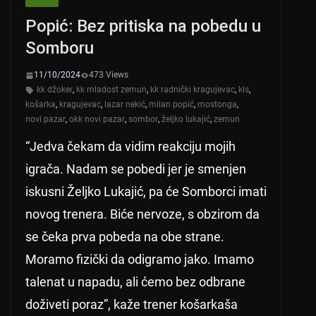
p
o
Popić: Bez pritiska na pobedu u
p
o
Somboru
k
11/10/2024
473 Views
kk džoker
,
kk mladost zemun
,
kk radnički kragujevac
,
kls
,
košarka
,
kragujevac
,
lazar nekić
,
milan popić
,
mostonga
,
novi pazar
,
okk novi pazar
,
sombor
,
željko lukajić
,
zemun
“Jedva čekam da vidim reakciju mojih
igrača. Nadam se pobedi jer je smenjen
iskusni Željko Lukajić, pa će Somborci imati
novog trenera. Biće nervoze, s obzirom da
se čeka prva pobeda na obe strane.
Moramo fizički da odigramo jako. Imamo
talenat u napadu, ali ćemo bez odbrane
doživeti poraz”, kaže trener košarkaša