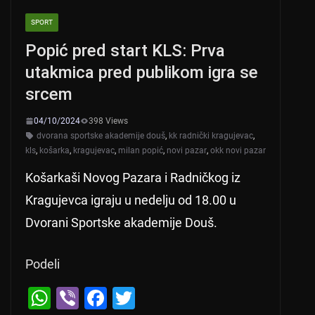
SPORT
Popić pred start KLS: Prva
utakmica pred publikom igra se
srcem
04/10/2024
398 Views
dvorana sportske akademije douš
,
kk radnički kragujevac
,
kls
,
košarka
,
kragujevac
,
milan popić
,
novi pazar
,
okk novi pazar
Košarkaši Novog Pazara i Radničkog iz
Kragujevca igraju u nedelju od 18.00 u
Dvorani Sportske akademije Douš.
Podeli
W
Vi
F
T