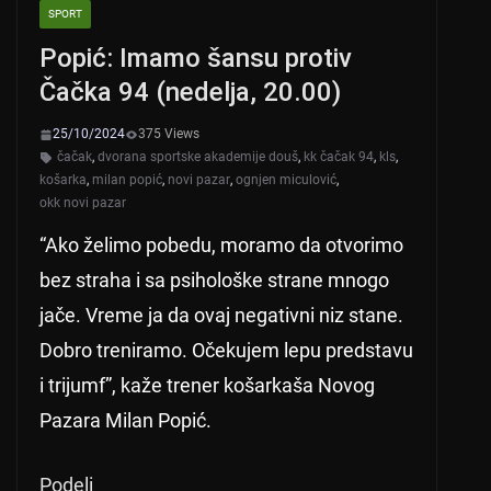
SPORT
Popić: Imamo šansu protiv
Čačka 94 (nedelja, 20.00)
25/10/2024
375 Views
čačak
,
dvorana sportske akademije douš
,
kk čačak 94
,
kls
,
košarka
,
milan popić
,
novi pazar
,
ognjen miculović
,
okk novi pazar
“Ako želimo pobedu, moramo da otvorimo
bez straha i sa psihološke strane mnogo
jače. Vreme ja da ovaj negativni niz stane.
Dobro treniramo. Očekujem lepu predstavu
i trijumf”, kaže trener košarkaša Novog
Pazara Milan Popić.
Podeli