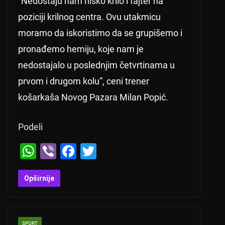
“Nedostaju nam nisko krilo i fajter na
poziciji krilnog centra. Ovu utakmicu
moramo da iskoristimo da se grupišemo i
pronađemo hemiju, koje nam je
nedostajalo u poslednjim četvrtinama u
prvom i drugom kolu”, ceni trener
košarkaša Novog Pazara Milan Popić.
Podeli
W
Vi
F
T
h
b
a
wi
at
er
c
tt
Opširnije
s
e
er
A
b
SPORT