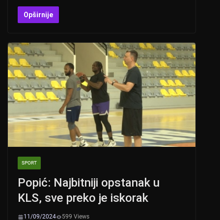
h
b
a
wi
at
er
c
tt
Opširnije
s
e
er
A
b
p
o
p
o
k
SPORT
Popić: Najbitniji opstanak u
KLS, sve preko je iskorak
11/09/2024
599 Views