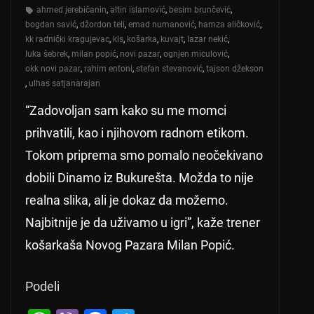
ahmed jerebičanin
,
altin islamović
,
besim brunčević
,
bogdan savić
,
džordon teli
,
emad numanović
,
hamza aličković
,
kk radnički kragujevac
,
kls
,
košarka
,
kuvajt
,
lazar nekić
,
luka šebrek
,
milan popić
,
novi pazar
,
ognjen miculović
,
okk novi pazar
,
rahim entoni
,
stefan stevanović
,
tajson džekson
,
ulhas satjanarajan
“Zadovoljan sam kako su me momci
prihvatili, kao i njihovom radnom etikom.
Tokom priprema smo pomalo neočekivano
dobili Dinamo iz Bukurešta. Možda to nije
realna slika, ali je dokaz da možemo.
Najbitnije je da uživamo u igri”, kaže trener
košarkaša Novog Pazara Milan Popić.
Podeli