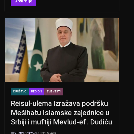
at
er
c
tt
Opširnije
s
e
er
A
b
p
o
p
o
k
DRUŠTVO
REGION
SVE VESTI
Reisul-ulema izražava podršku
Mešihatu Islamske zajednice u
Srbiji i muftiji Mevlud-ef. Dudiću
25/02/2025
1431 Views