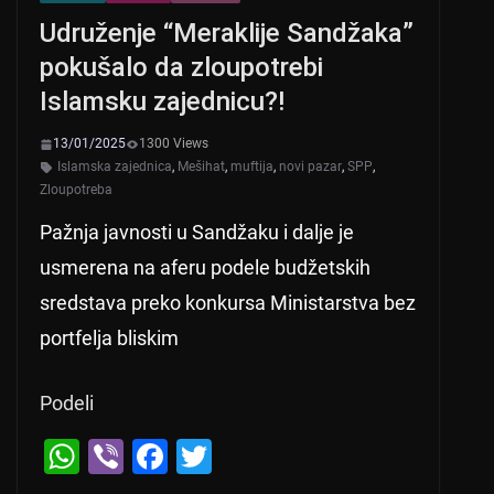
Udruženje “Meraklije Sandžaka”
pokušalo da zloupotrebi
Islamsku zajednicu?!
13/01/2025
1300 Views
Islamska zajednica
,
Mešihat
,
muftija
,
novi pazar
,
SPP
,
Zloupotreba
Pažnja javnosti u Sandžaku i dalje je
usmerena na aferu podele budžetskih
sredstava preko konkursa Ministarstva bez
portfelja bliskim
Podeli
W
Vi
F
T
h
b
a
wi