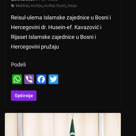
Mešihat
,
muftija
,
muftija Dudić
,
Srbija
Reisul-ulema Islamske zajednice u Bosni i
Hercegovini dr. Husein-ef. Kavazović i
Rijaset Islamske zajednice u Bosni i
Hercegovini pružaju
Podeli
W
Vi
F
T
h
b
a
wi
at
er
c
tt
Opširnije
s
e
er
A
b
p
o