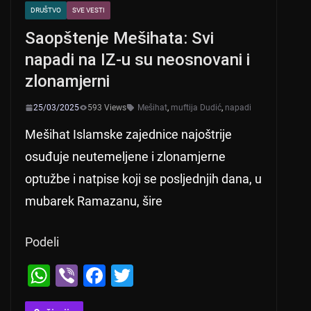
DRUŠTVO
SVE VESTI
Saopštenje Mešihata: Svi
napadi na IZ-u su neosnovani i
zlonamjerni
25/03/2025
593 Views
Mešihat
,
muftija Dudić
,
napadi
Mešihat Islamske zajednice najoštrije
osuđuje neutemeljene i zlonamjerne
optužbe i natpise koji se posljednjih dana, u
mubarek Ramazanu, šire
Podeli
W
Vi
F
T
h
b
a
wi