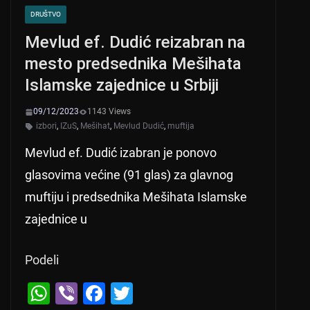
DRUŠTVO
Mevlud ef. Dudić reizabran na
mesto predsednika Mešihata
Islamske zajednice u Srbiji
09/12/2023
1143 Views
izbori
,
IZuS
,
Mešihat
,
Mevlud Dudić
,
muftija
Mevlud ef. Dudić izabran je ponovo
glasovima većine (91 glas) za glavnog
muftiju i predsednika Mešihata Islamske
zajednice u
Podeli
W
Vi
F
T