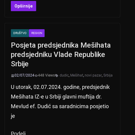
at
er
c
tt
Opširnije
s
e
er
A
b
DRUŠTVO
REGION
p
o
Posjeta predsjednika Mešihata
p
o
predsjedniku Vlade Republike
k
Srbije
02/07/2024
448 Views
dudic
,
Mešihat
,
novi pazar
,
Srbija
U utorak, 02.07.2024. godine, predsjednik
Mešihata IZ-e u Srbiji glavni muftija dr.
Mevlud ef. Dudić sa saradnicima posjetio
je
Podeli