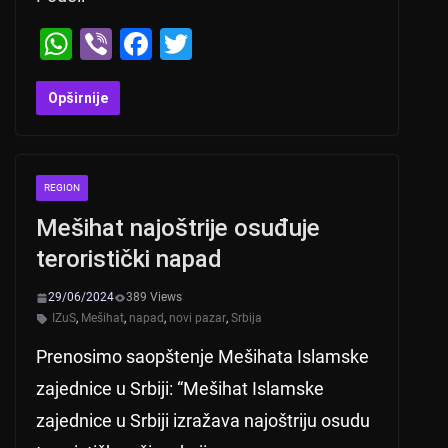
W
Vi
F
T
h
b
a
wi
at
er
c
tt
Opširnije
s
e
er
A
b
REGION
p
o
Mešihat najoštrije osuđuje
p
o
teroristički napad
k
29/06/2024
389 Views
IZuS
,
Mešihat
,
napad
,
novi pazar
,
Srbija
Prenosimo saopštenje Mešihata Islamske
zajednice u Srbiji: “Mešihat Islamske
zajednice u Srbiji izražava najoštriju osudu