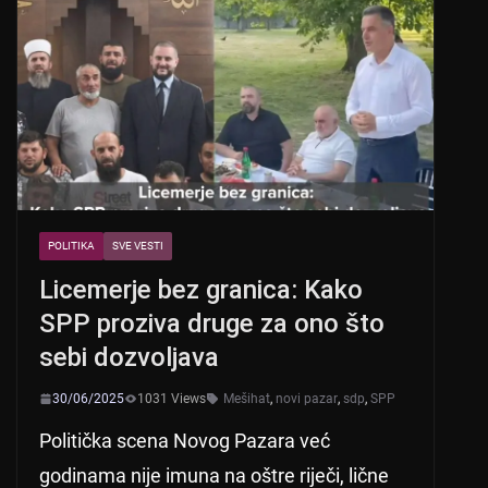
POLITIKA
SVE VESTI
Licemerje bez granica: Kako
SPP proziva druge za ono što
sebi dozvoljava
30/06/2025
1031 Views
Mešihat
,
novi pazar
,
sdp
,
SPP
Politička scena Novog Pazara već
godinama nije imuna na oštre riječi, lične