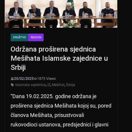
p
o
k
DRUŠTVO
REGION
Održana proširena sjednica
Mešihata Islamske zajednice u
Srbiji
20/02/2025
1875 Views
Islamska zajednica
,
IZ
,
Mešihat
,
Srbija
“Dana 19.02.2025. godine održana je
proširena sjednica Mešihata kojoj su, pored
članova Mešihata, prisustvovali
rukovodioci ustanova, predsjednici i glavni