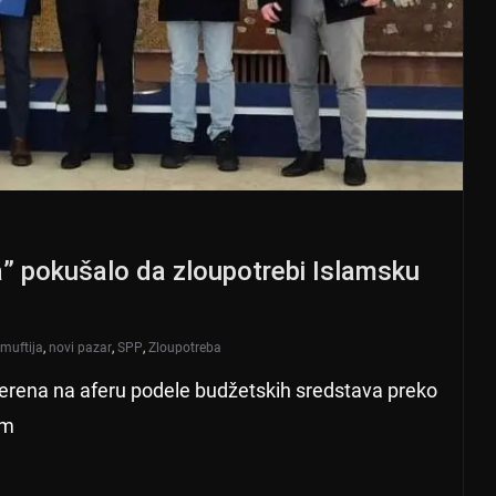
” pokušalo da zloupotrebi Islamsku
muftija
,
novi pazar
,
SPP
,
Zloupotreba
merena na aferu podele budžetskih sredstava preko
im