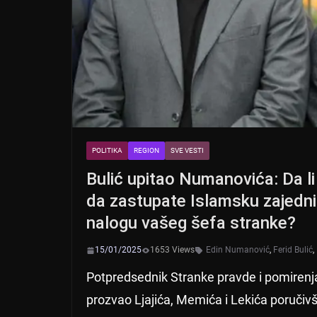
POLITIKA
REGION
SVE VESTI
Bulić upitao Numanovića: Da li 
da zastupate Islamsku zajednicu
nalogu vašeg šefa stranke?
15/01/2025
1653 Views
Edin Numanović
,
Ferid Bulić
,
Potpredsednik Stranke pravde i pomiren
prozvao Ljajića, Memića i Lekića poručivš