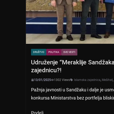
DRUŠTVO
POLITIKA
SVE VESTI
Udruženje “Meraklije Sandžaka
zajednicu?!
13/01/2025
1302 Views
Islamska zajednica
,
Mešihat
,
Pažnja javnosti u Sandžaku i dalje je us
konkursa Ministarstva bez portfelja blisk
Podeli