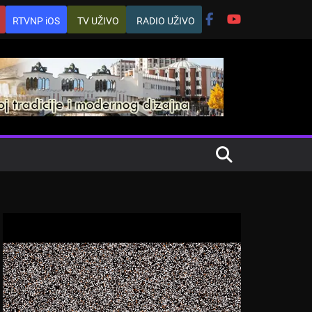
RTVNP iOS
TV UŽIVO
RADIO UŽIVO