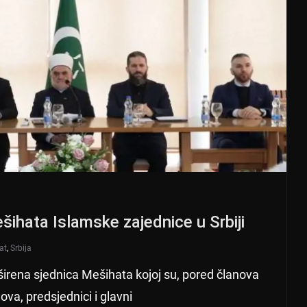
ihata Islamske zajednice u Srbiji
at
,
Srbija
irena sjednica Mešihata kojoj su, pored članova
va, predsjednici i glavni