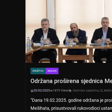
DRUŠTVO
REGION
Održana proširena sjednica Meš
20/02/2025
1875 Views
Islamska zajednica
,
IZ
,
Meših
“Dana 19.02.2025. godine održana je proš
Mešihata, prisustvovali rukovodioci ustano