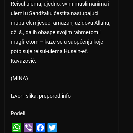
Reisul-ulema, ujedno, svim muslimanima i
ulemi u Sandžaku čestita nastupajući
mubarek mjesec ramazan, uz dovu Allahu,
dž. š., da ih obaspe svojim rahmetom i
magfiretom – kaže se u saopćenju koje
potpisuje reisul-ulema Husein-ef.
Kavazović.
(MINA)
Izvor i slika: preporod.info
Podeli
W
Vi
F
T