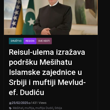
DRUŠTVO
REGION
SVE VESTI
Reisul-ulema izražava
podršku Mešihatu
Islamske zajednice u
Srbiji i muftiji Mevlud-
ef. Dudiću
25/02/2025
1431 Views
Mešihat
,
muftija
,
muftija Dudić
,
Srbija