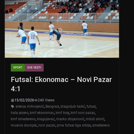
SPORT
SVE VESTI
Futsal: Ekonomac – Novi Pazar
4:1
15/02/2026
240 Views
aleksa milivojević
,
Beograd
,
dragoljub tadić
,
futsal
,
hala jezero
,
kmf ekonomac
,
kmf licej
,
kmf novi pazar
,
kmf smederevo
,
kragujevac
,
marko stojanović
,
miloš simić
,
muanis duvnjak
,
novi pazar
,
prva futsal liga srbije
,
smederevo