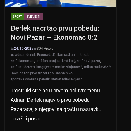
SPORT
SVE VESTI
Đerlek nacrtao prvu pobedu:
Novi Pazar – Ekonomac 8:2
24/10/2025
304 Views
adnan đerlek
,
Beograd
,
džejlan rašljanin
,
futsal
,
kmf ekonomac
,
kmf fon banjica
,
kmf licej
,
kmf novi pazar
,
kmf smederevo
,
kragujevac
,
marko stojanović
,
milan mutavdžić
,
novi pazar
,
prva futsal liga
,
smederevo
,
sportska dvorana pendik
,
stefan milosavljević
Trostruki strelac u prvom poluvremenu
Adnan Đerlek najavio prvu pobedu
Pazaraca, a njegovi saigrači u nastavku
dovršili posao.