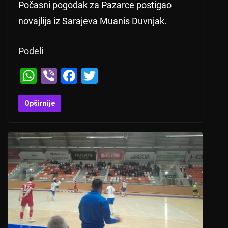
Počasni pogodak za Pazarce postigao
novajlija iz Sarajeva Muanis Duvnjak.
Podeli
W
Vi
F
T
h
b
a
wi
at
er
c
tt
Opširnije
s
e
er
A
b
p
o
p
o
k