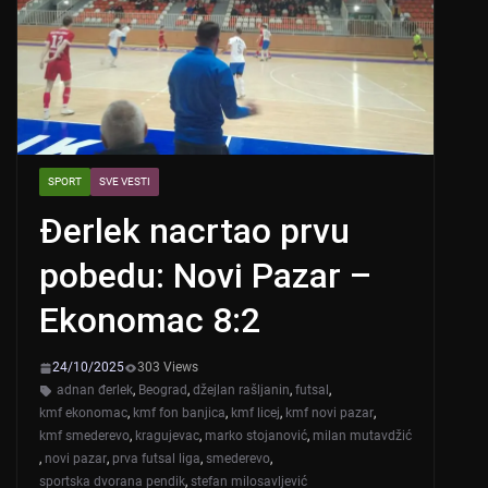
SPORT
SVE VESTI
Đerlek nacrtao prvu
pobedu: Novi Pazar –
Ekonomac 8:2
24/10/2025
303 Views
adnan đerlek
,
Beograd
,
džejlan rašljanin
,
futsal
,
kmf ekonomac
,
kmf fon banjica
,
kmf licej
,
kmf novi pazar
,
kmf smederevo
,
kragujevac
,
marko stojanović
,
milan mutavdžić
,
novi pazar
,
prva futsal liga
,
smederevo
,
sportska dvorana pendik
,
stefan milosavljević