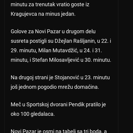
minutu za trenutak vratio goste iz
Kragujevca na minus jedan.
Golove za Novi Pazar u drugom delu
susreta postigli su Džejlan Rašljanin, u 22. i
29. minutu, Milan Mutavdžić, u 24. i 31.
minutu, i Stefan Milosavljević u 30. minutu.
Na drugoj strani je Stojanović u 23. minutu
još jednom pogodio mrežu domaćina.
Meč u Sportskoj dvorani Pendik pratilo je
oko 100 gledalaca.
Novi Pazar je osmi na tabeli sa tri boda, a