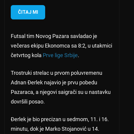
ČITAJ MI
Futsal tim Novog Pazara savladao je
večeras ekipu Ekonomca sa 8:2, u utakmici
četvrtog kola
Prve lige Srbije
.
Trostruki strelac u prvom poluvremenu
Adnan Đerlek najavio je prvu pobedu
Pazaraca, a njegovi saigrači su u nastavku
dovršili posao.
Đerlek je bio precizan u sedmom, 11. i 16.
minutu, dok je Marko Stojanović u 14.