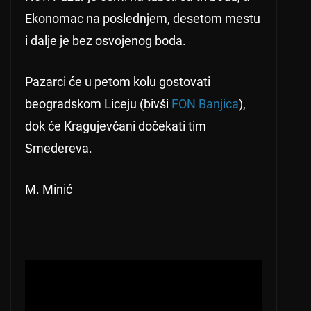
Ekonomac na poslednjem, desetom mestu
i dalje je bez osvojenog boda.
Pazarci će u petom kolu gostovati
beogradskom Liceju (bivši
FON Banjica
),
dok će Kragujevčani dočekati tim
Smedereva.
M. Minić