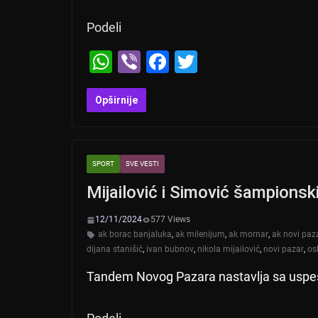
Podeli
W
Vi
F
T
h
b
a
wi
at
er
c
tt
Opširnije
s
e
er
A
b
SPORT
SVE VESTI
p
o
Mijailović i Simović šampionski
p
o
k
12/11/2024
577 Views
ak borac banjaluka
,
ak milenijum
,
ak mornar
,
ak novi paz
dijana stanišić
,
ivan bubnov
,
nikola mijailović
,
novi pazar
,
os
Tandem Novog Pazara nastavlja sa uspes