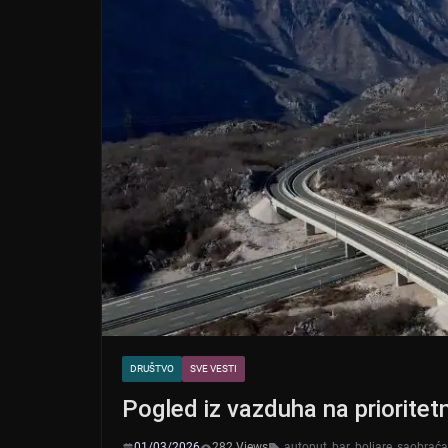
DRUŠTVO
SVE VESTI
Pogled iz vazduha na prioritet
01/03/2026
282 Views
autoput
,
bar
,
boljare
,
saobraća