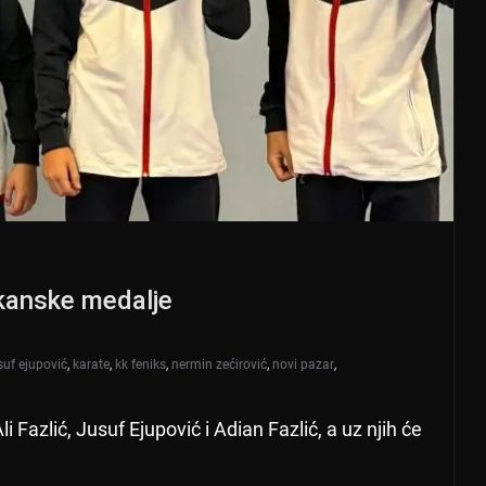
lkanske medalje
suf ejupović
,
karate
,
kk feniks
,
nermin zećirović
,
novi pazar
,
 Fazlić, Jusuf Ejupović i Adian Fazlić, a uz njih će