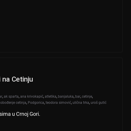
 na Cetinju
ar
,
ak sparta
,
ana krivokapić
,
atletika
,
banjaluka
,
bar
,
cetinje
,
lobođenje cetinja
,
Podgorica
,
teodora simović
,
ulična trka
,
uroš gutić
ima u Crnoj Gori.