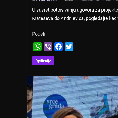
U susret potpisivanju ugovora za projekt
Mateševa do Andrijevica, pogledajte kadr
Podeli
W
Vi
F
T
h
b
a
wi
at
er
c
tt
Opširnije
s
e
er
A
b
p
o
p
o
k