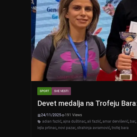
SPORT
SVE VESTI
Devet medalja na Trofeju Bara
24/11/2025
191 Views
adian fazlić
,
ajna duštinac
,
ali fazlić
,
amar dervišević
,
bar
,
lejla prtinac
,
novi pazar
,
strahinja avramović
,
trofej bara