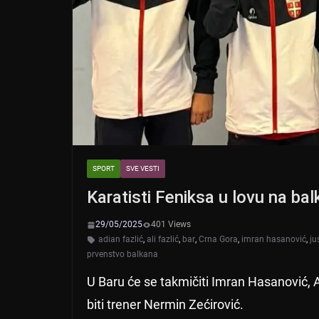
SPORT
SVE VESTI
Karatisti Feniksa u lovu na ba
29/05/2025
401 Views
adian fazlić
,
ali fazlić
,
bar
,
Crna Gora
,
imran hasanović
,
ju
prvenstvo balkana
U Baru će se takmičiti Imran Hasanović, Ali
biti trener Nermin Zećirović.