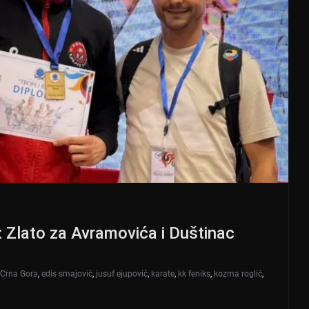
: Zlato za Avramovića i Duštinac
Crna Gora
,
edis smajović
,
jusuf ejupović
,
karate
,
kk feniks
,
kozma roglić
,