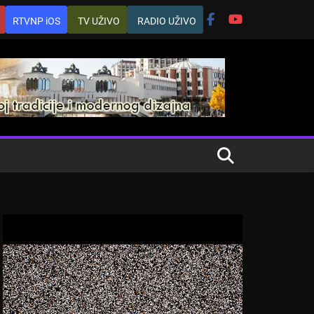
RTVNP iOS
TV UŽIVO
RADIO UŽIVO