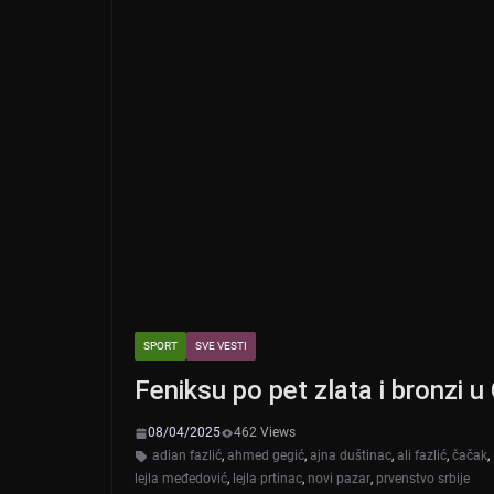
SPORT
SVE VESTI
Feniksu po pet zlata i bronzi u
08/04/2025
462 Views
adian fazlić
,
ahmed gegić
,
ajna duštinac
,
ali fazlić
,
čačak
,
lejla međedović
,
lejla prtinac
,
novi pazar
,
prvenstvo srbije