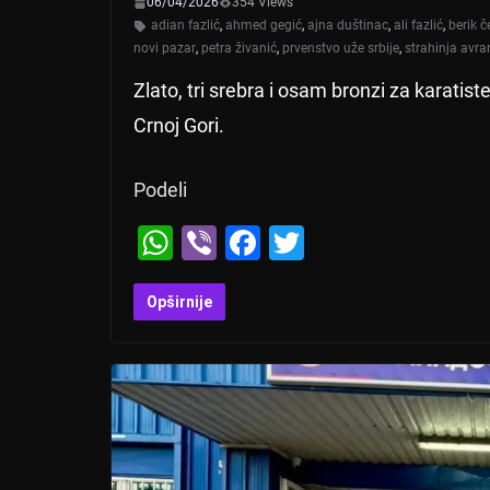
06/04/2026
354 Views
adian fazlić
,
ahmed gegić
,
ajna duštinac
,
ali fazlić
,
berik č
novi pazar
,
petra živanić
,
prvenstvo uže srbije
,
strahinja avr
Zlato, tri srebra i osam bronzi za karatis
Crnoj Gori.
Podeli
W
Vi
F
T
h
b
a
wi
at
er
c
tt
Opširnije
s
e
er
A
b
p
o
p
o
k