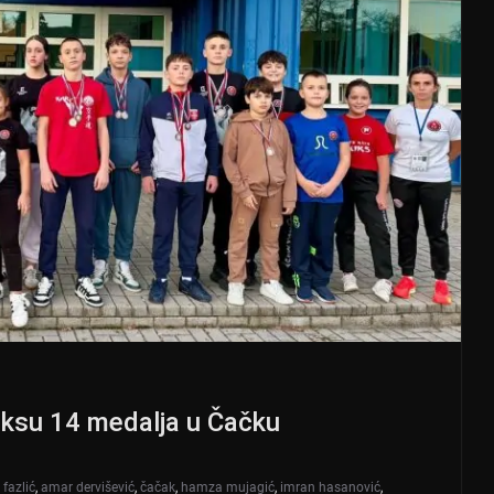
eniksu 14 medalja u Čačku
i fazlić
,
amar dervišević
,
čačak
,
hamza mujagić
,
imran hasanović
,