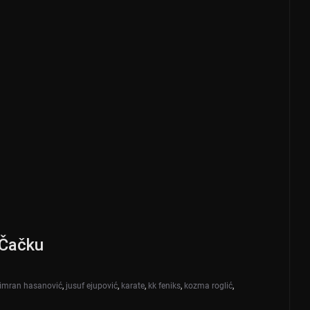
 Čačku
imran hasanović
,
jusuf ejupović
,
karate
,
kk feniks
,
kozma roglić
,