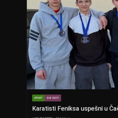
k
SPORT
SVE VESTI
Karatisti Feniksa uspešni u Čač