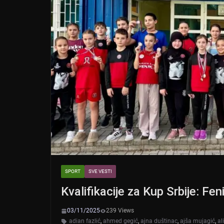
SPORT
SVE VESTI
Kvalifikacije za Kup Srbije: F
03/11/2025
239 Views
adian fazlić
,
ahmed gegić
,
ajna duštinac
,
ajša mujagić
,
al