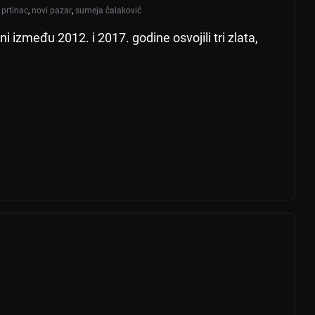
a prtinac
,
novi pazar
,
sumeja čalaković
 između 2012. i 2017. godine osvojili tri zlata,