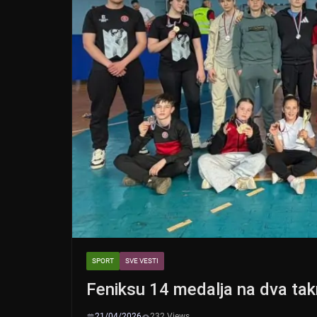
SPORT
SVE VESTI
Feniksu 14 medalja na dva tak
21/04/2026
232 Views