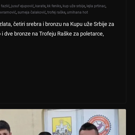
i fazlić
,
jusuf ejupović
,
karate
,
kk feniks
,
kup uže srbije
,
lejla prtinac
,
 avramović
,
sumeja čalaković
,
trofej raške
,
umihana hot
i zlata, četiri srebra i bronzu na Kupu uže Srbije za
bro i dve bronze na Trofeju Raške za poletarce,