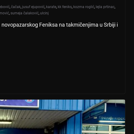
ebović
,
čačak
,
jusuf ejupović
,
karate
,
kk feniks
,
kozma roglić
,
lejla prtinac
,
amović
,
sumeja čalaković
,
ulcinj
te novopazarskog Feniksa na takmičenjima u Srbiji i