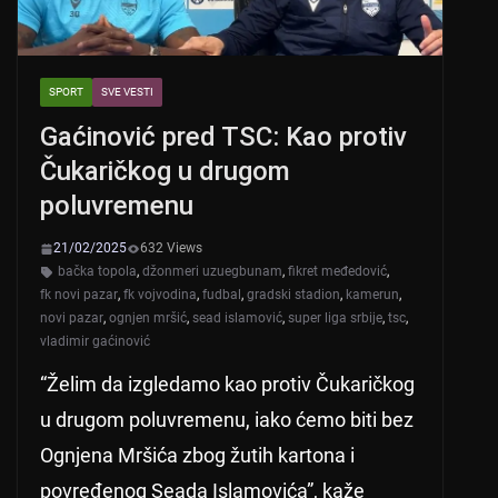
SPORT
SVE VESTI
Gaćinović pred TSC: Kao protiv
Čukaričkog u drugom
poluvremenu
21/02/2025
632 Views
bačka topola
,
džonmeri uzuegbunam
,
fikret međedović
,
fk novi pazar
,
fk vojvodina
,
fudbal
,
gradski stadion
,
kamerun
,
novi pazar
,
ognjen mršić
,
sead islamović
,
super liga srbije
,
tsc
,
vladimir gaćinović
“Želim da izgledamo kao protiv Čukaričkog
u drugom poluvremenu, iako ćemo biti bez
Ognjena Mršića zbog žutih kartona i
povređenog Seada Islamovića”, kaže