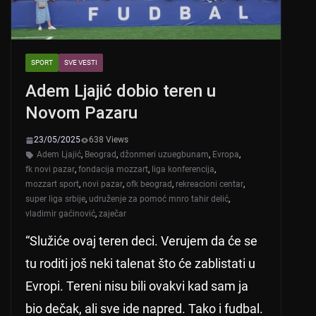
SPORT
SVE VESTI
Adem Ljajić dobio teren u
Novom Pazaru
23/05/2025
638 Views
Adem Ljajić
,
Beograd
,
džonmeri uzuegbunam
,
Evropa
,
fk novi pazar
,
fondacija mozzart
,
liga konferencija
,
mozzart sport
,
novi pazar
,
ofk beograd
,
rekreacioni centar
,
super liga srbije
,
udruženje za pomoć mnro tahir delić
,
vladimir gaćinović
,
zaječar
“Služiće ovaj teren deci. Verujem da će se
tu roditi još neki talenat što će zablistati u
Evropi. Tereni nisu bili ovakvi kad sam ja
bio dečak, ali sve ide napred. Tako i fudbal.