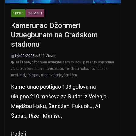
SPORT
SVE VESTI
Kamerunac Džonmeri
Uzuegbunam na Gradskom
stadionu
14/02/2025
548 Views
al šabab
,
džonmeri uzuegbunam
,
fk novi pazar
,
fk vojvodina
,
fukuoka
,
kamerun
,
manisaspor
,
mejdžou haka
,
novi pazar
,
novi sad
,
rizespor
,
rudar velenje
,
šendžen
Kamerunac postigao 108 golova na
ukupno 210 mečeva za Rudar iz Velenja,
Mejdžou Haku, Šendžen, Fukuoku, Al
Šabab, Rize i Manisu.
Podeli