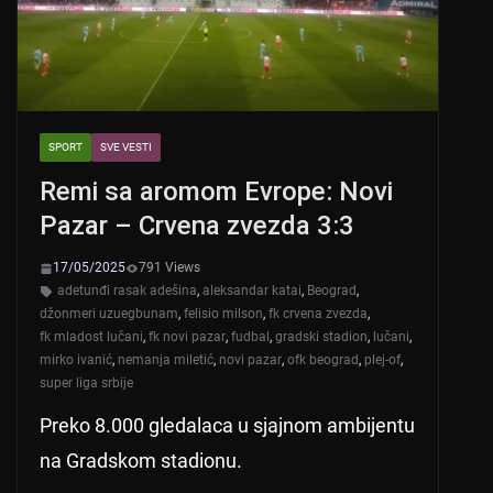
k
SPORT
SVE VESTI
Remi sa aromom Evrope: Novi
Pazar – Crvena zvezda 3:3
17/05/2025
791 Views
adetunđi rasak adešina
,
aleksandar katai
,
Beograd
,
džonmeri uzuegbunam
,
felisio milson
,
fk crvena zvezda
,
fk mladost lučani
,
fk novi pazar
,
fudbal
,
gradski stadion
,
lučani
,
mirko ivanić
,
nemanja miletić
,
novi pazar
,
ofk beograd
,
plej-of
,
super liga srbije
Preko 8.000 gledalaca u sjajnom ambijentu
na Gradskom stadionu.