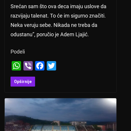
Srećan sam što ova deca imaju uslove da
razvijaju talenat. To će im sigurno značiti.
Neka veruju sebe. Nikada ne treba da
odustanu”, poručio je Adem Ljajić.
Podeli
W
Vi
F
T
h
b
a
wi
at
er
c
tt
Opširnije
s
e
er
A
b
p
o
p
o