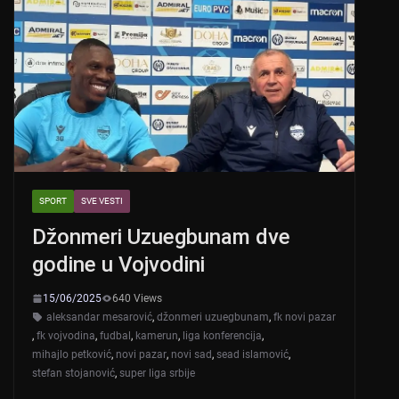
SPORT
SVE VESTI
Džonmeri Uzuegbunam dve
godine u Vojvodini
15/06/2025
640 Views
aleksandar mesarović
,
džonmeri uzuegbunam
,
fk novi pazar
,
fk vojvodina
,
fudbal
,
kamerun
,
liga konferencija
,
mihajlo petković
,
novi pazar
,
novi sad
,
sead islamović
,
stefan stojanović
,
super liga srbije