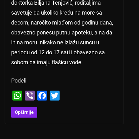
doktorka Biljana Tenjović, roditaljima
savetuje da ukoliko kreću na more sa
decom, naročito mlađom od godinu dana,
obavezno ponesu putnu apoteku, a na da
ih na moru nikako ne izlažu suncu u
periodu od 12 do 17 sati i obavezno sa
sobom da imaju flašicu vode.
Podeli
W
Vi
F
T
h
b
a
wi
at
er
c
tt
Opširnije
s
e
er
A
b