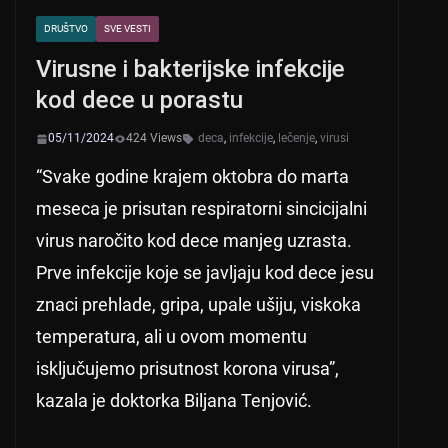
DRUŠTVO
SVE VESTI
Virusne i bakterijske infekcije
kod dece u porastu
05/11/2024
424 Views
deca
,
infekcije
,
lečenje
,
virusi
“Svake godine krajem oktobra do marta
meseca je prisutan respiratorni sincicijalni
virus naročito kod dece manjeg uzrasta.
Prve infekcije koje se javljaju kod dece jesu
znaci prehlade, gripa, upale ušiju, viskoka
temperatura, ali u ovom momentu
isključujemo prisutnost korona virusa”,
kazala je doktorka Biljana Tenjović.