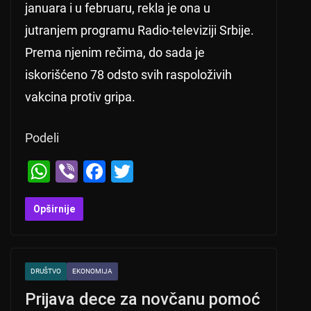
januara i u februaru, rekla je ona u
jutranjem programu Radio-televiziji Srbije.
Prema njenim rečima, do sada je
iskorišćeno 78 odsto svih raspoloživih
vakcina protiv gripa.
Podeli
W
Vi
F
T
h
b
a
wi
at
er
c
tt
Opširnije
s
e
er
A
b
DRUŠTVO
EKONOMIJA
p
o
Prijava dece za novčanu pomoć
p
o