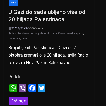
SVET
U Gazi do sada ubijeno više od
20 hiljada Palestinaca
21/12/2023
506 Views
bombardovanje
,
broj ubijenih
,
deca
,
Gaza
,
izrael
,
napadi
,
palestina
,
žene
Broj ubijenih Palestinaca u Gazi od 7.
oktobra premašio je 20 hiljada, javlja Radio
televizija Novi Pazar. Kako navodi
Podeli
W
Vi
F
T
h
b
a
wi
at
er
c
tt
Opširnije