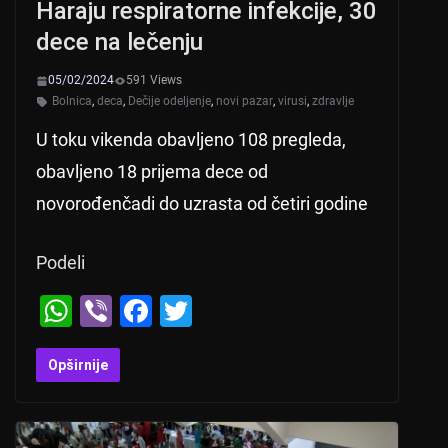
Haraju respiratorne infekcije, 30
dece na lečenju
05/02/2024
591 Views
Bolnica
,
deca
,
Dečije odeljenje
,
novi pazar
,
virusi
,
zdravlje
U toku vikenda obavljeno 108 pregleda,
obavljeno 18 prijema dece od
novorođenčadi do uzrasta od četiri godine
Podeli
W
Vi
F
T
h
b
a
wi
at
er
c
tt
Opširnije
s
e
er
A
b