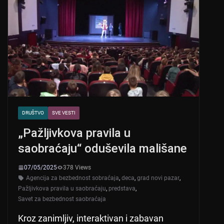
DRUŠTVO
SVE VESTI
„Pažljivkova pravila u
saobraćaju“ oduševila mališane
07/05/2025
378 Views
Agencija za bezbednost sobraćaja
,
deca
,
grad novi pazar
,
Pažljivkova pravila u saobraćaju
,
predstava
,
Savet za bezbednost saobraćaja
Kroz zanimljiv, interaktivan i zabavan