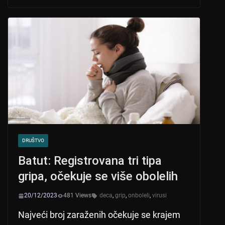
s
e
er
A
b
p
o
p
o
k
DRUŠTVO
Batut: Registrovana tri tipa
gripa, očekuje se više obolelih
20/12/2023
481 Views
deca
,
grip
,
onboleli
,
virusi
Najveći broj zaraženih očekuje se krajem