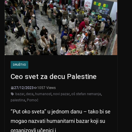
p
o
p
o
k
DRUŠTVO
Ceo svet za decu Palestine
27/12/2023
1057 Views
bazar
,
deca
,
humanost
,
novi pazar
,
oš stefan nemanja
,
palestina
,
Pomoć
‘’Put oko sveta’’ u jednom danu – tako bi se
mogao nazvati humanitarni bazar koji su
organizovli učenici i