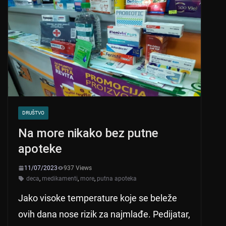
p
o
p
o
k
DRUŠTVO
Na more nikako bez putne
apoteke
11/07/2023
937 Views
deca
,
medikamenti
,
more
,
putna apoteka
Jako visoke temperature koje se beleže
ovih dana nose rizik za najmlađe. Pedijatar,