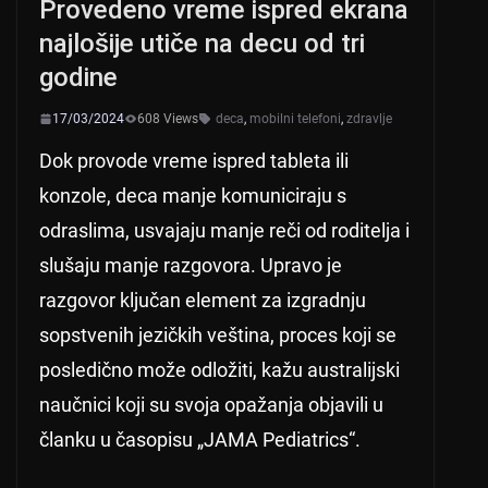
Provedeno vreme ispred ekrana
najlošije utiče na decu od tri
godine
17/03/2024
608 Views
deca
,
mobilni telefoni
,
zdravlje
Dok provode vreme ispred tableta ili
konzole, deca manje komuniciraju s
odraslima, usvajaju manje reči od roditelja i
slušaju manje razgovora. Upravo je
razgovor ključan element za izgradnju
sopstvenih jezičkih veština, proces koji se
posledično može odložiti, kažu australijski
naučnici koji su svoja opažanja objavili u
članku u časopisu „JAMA Pediatrics“.