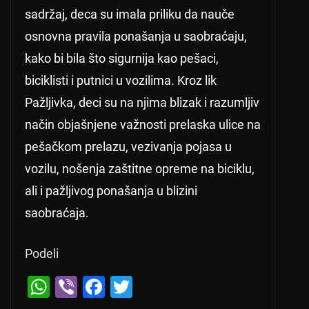
sadržaj, deca su imala priliku da nauče
osnovna pravila ponašanja u saobraćaju,
kako bi bila što sigurnija kao pešaci,
biciklisti i putnici u vozilima. Kroz lik
Pažljivka, deci su na njima blizak i razumljiv
način objašnjene važnosti prelaska ulice na
pešačkom prelazu, vezivanja pojasa u
vozilu, nošenja zaštitne opreme na biciklu,
ali i pažljivog ponašanja u blizini
saobraćaja.
Podeli
W
Vi
F
T
h
b
a
wi