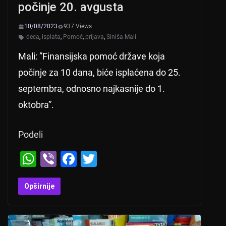
počinje 20. avgusta
k
10/08/2023
937 Views
deca
,
isplata
,
Pomoć
,
prijava
,
Siniša Mali
Mali: ”Finansijska pomoć države koja
počinje za 10 dana, biće isplaćena do 25.
septembra, odnosno najkasnije do 1.
oktobra”.
Podeli
W
Vi
F
T
h
b
a
wi
at
er
c
tt
Opširnije
s
e
er
A
b