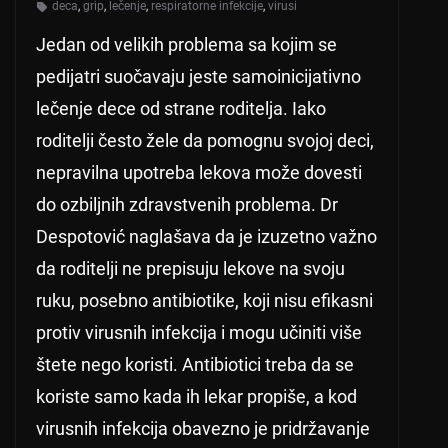
deca
,
grip
,
lečenje
,
respiratorne infekcije
,
virusi
Jedan od velikih problema sa kojim se
pedijatri suočavaju jeste samoinicijativno
lečenje dece od strane roditelja. Iako
roditelji često žele da pomognu svojoj deci,
nepravilna upotreba lekova može dovesti
do ozbiljnih zdravstvenih problema. Dr
Despotović naglašava da je izuzetno važno
da roditelji ne prepisuju lekove na svoju
ruku, posebno antibiotike, koji nisu efikasni
protiv virusnih infekcija i mogu učiniti više
štete nego koristi. Antibiotici treba da se
koriste samo kada ih lekar propiše, a kod
virusnih infekcija obavezno je pridržavanje