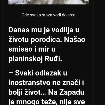
Gde svaka staza vodi do srca
Danas mu je vodilja u
životu porodica. Našao
smisao i mir u
planinskoj Ruđi.
– Svaki odlazak u
inostranstvo ne znači i
bolji život… Na Zapadu
je mnogo teže, nije sve