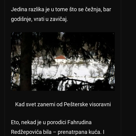
Jedina razlika je u tome što se čežnja, bar
godišnje, vrati u zavičaj.
Kad svet zanemi od Pešterske visoravni
Eto, nekad je u porodici Fahrudina
Redžepovića bila – prenatrpana kuća. I