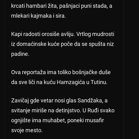
krcati hambari žita, pašnjaci puni stada, a
mlekari kajmaka i sira.
Kapi radosti orosiše avliju. Vrtlog mudrosti
iz domaćinske kuće poče da se spušta niz
padine.
Ova reportaža ima toliko bošnjačke duše
da sve liči na kuću Hamzagića u Tutinu.
Zavičaj gde vetar nosi glas Sandžaka, a
svitanje miriše na detinjstvo. U Ruđi svako
ognjište ima muhabet, poneki musafir
svoje mesto.