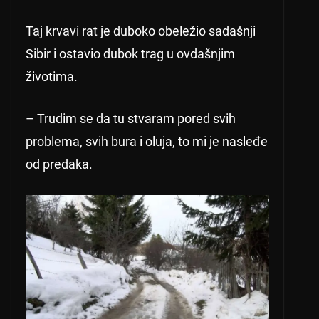
Taj krvavi rat je duboko obeležio sadašnji
Sibir i ostavio dubok trag u ovdašnjim
životima.
– Trudim se da tu stvaram pored svih
problema, svih bura i oluja, to mi je nasleđe
od predaka.