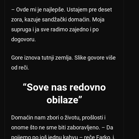
– Ovde mi je najlepše. Ustajem pre deset
zora, kazuje sandžački domaćin. Moja
supruga i ja sve radimo zajedno i po
dogovoru.
Gore iznova tutnji zemlja. Slike govore više
od reči.
“Sove nas redovno
obilaze”
Domaćin nam zbori o životu, prošlosti i
onome što ne sme biti zaboravljeno. – Da
poijemo po još jednu kahvu – reče Farko, i,