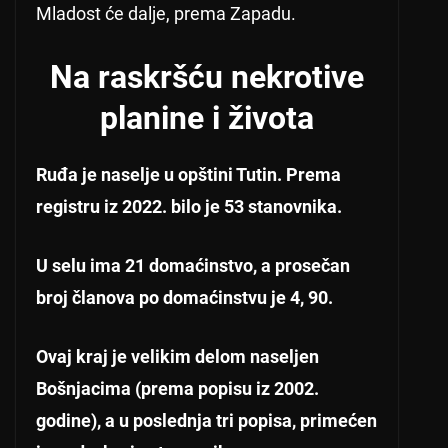
Mladost će dalje, prema Zapadu.
Na raskršću nekrotive
planine i života
Ruđa je naselje u opštini Tutin. Prema
registru iz 2022. bilo je 53 stanovnika.
U selu ima 21 domaćinstvo, a prosečan
broj članova po domaćinstvu je 4, 90.
Ovaj kraj je velikim delom naseljen
Bošnjacima (prema popisu iz 2002.
godine), a u poslednja tri popisa, primećen