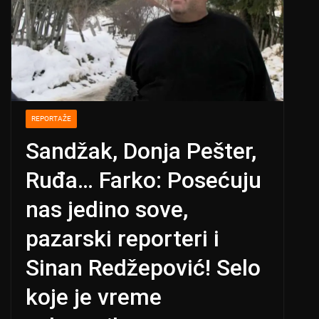
REPORTAŽE
Sandžak, Donja Pešter,
Ruđa… Farko: Posećuju
nas jedino sove,
pazarski reporteri i
Sinan Redžepović! Selo
koje je vreme