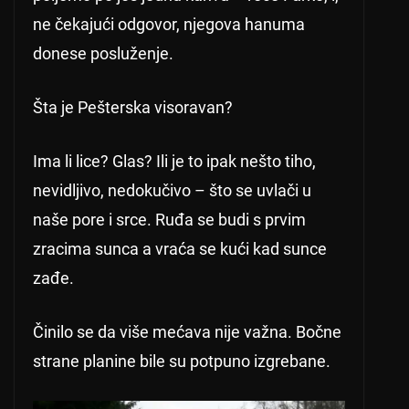
ne čekajući odgovor, njegova hanuma
donese posluženje.
Šta je Pešterska visoravan?
Ima li lice? Glas? Ili je to ipak nešto tiho,
nevidljivo, nedokučivo – što se uvlači u
naše pore i srce. Ruđa se budi s prvim
zracima sunca a vraća se kući kad sunce
zađe.
Činilo se da više mećava nije važna. Bočne
strane planine bile su potpuno izgrebane.