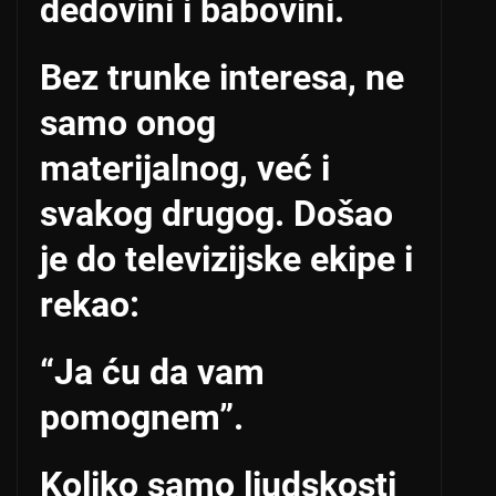
dedovini i babovini.
Bez trunke interesa, ne
samo onog
materijalnog, već i
svakog drugog. Došao
je do televizijske ekipe i
rekao:
“Ja ću da vam
pomognem”.
Koliko samo ljudskosti