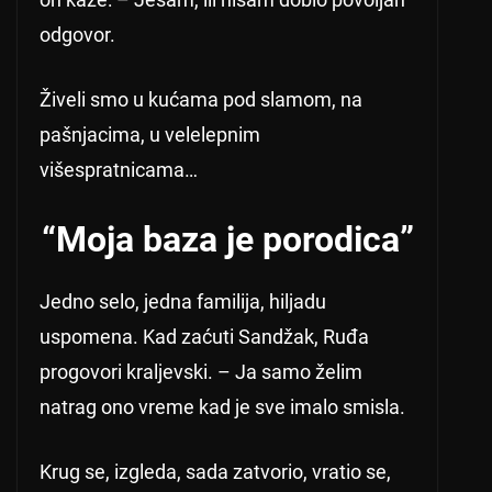
odgovor.
Živeli smo u kućama pod slamom, na
pašnjacima, u velelepnim
višespratnicama…
“Moja baza je porodica”
Jedno selo, jedna familija, hiljadu
uspomena. Kad zaćuti Sandžak, Ruđa
progovori kraljevski. – Ja samo želim
natrag ono vreme kad je sve imalo smisla.
Krug se, izgleda, sada zatvorio, vratio se,