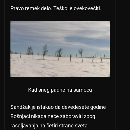
Pravo remek delo. Teško je ovekovečiti.
Kad sneg padne na samoću
Sandžak je istakao da devedesete godine
Bošnjaci nikada neće zaboraviti zbog
raseljavanja na četiri strane sveta.