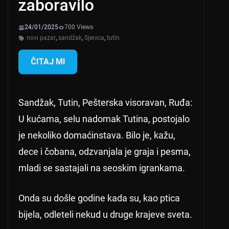
zaboravilo
24/01/2025
700 Views
novi pazar
,
sandžak
,
Sjenica
,
tutin
ČITAJ MI
Sandžak, Tutin, Pešterska visoravan, Ruđa:
U kućama, selu nadomak Tutina, postojalo
je nekoliko domaćinstava. Bilo je, kažu,
dece i čobana, odzvanjala je graja i pesma,
mladi se sastajali na seoskim igrankama.
Onda su došle godine kada su, kao ptica
bijela, odleteli nekud u druge krajeve sveta.