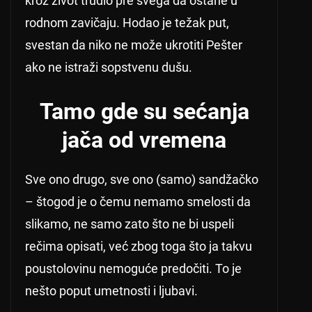
kroz život trudio pre svega da ostane u
rodnom zavičaju. Hodao je težak put,
svestan da niko ne može ukrotiti Pešter
ako ne istraži sopstvenu dušu.
Tamo gde su sećanja
jača od vremena
Sve ono drugo, sve ono (samo) sandžačko
– štogod je o čemu nemamo smelosti da
slikamo, ne samo zato što ne bi uspeli
rečima opisati, već zbog toga što ja takvu
poustolovinu nemoguće predočiti. To je
nešto poput umetnosti i ljubavi.