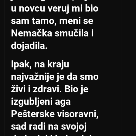
u novcu veruj mi bio
sam tamo, meni se
Nemačka smučila i
dojadila.
Ipak, na kraju
najvažnije je da smo
živi i zdravi. Bio je
izgubljeni aga
Pešterske visoravni,
sad radi na svojoj