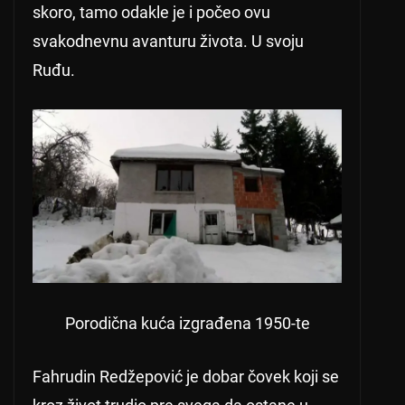
skoro, tamo odakle je i počeo ovu
svakodnevnu avanturu života. U svoju
Ruđu.
Porodična kuća izgrađena 1950-te
Fahrudin Redžepović je dobar čovek koji se