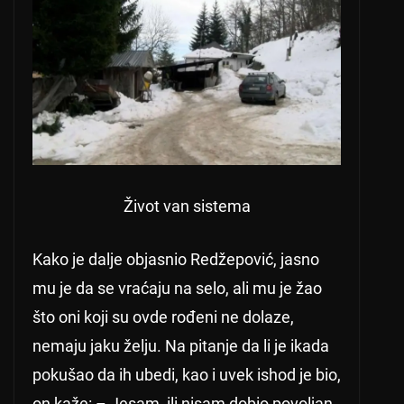
Život van sistema
Kako je dalje objasnio Redžepović, jasno
mu je da se vraćaju na selo, ali mu je žao
što oni koji su ovde rođeni ne dolaze,
nemaju jaku želju. Na pitanje da li je ikada
pokušao da ih ubedi, kao i uvek ishod je bio,
on kaže: – Jesam, ili nisam dobio povoljan