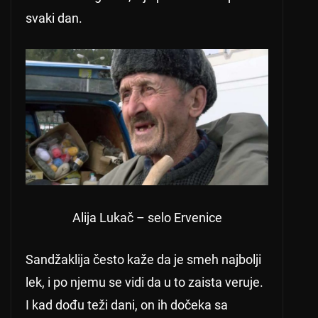
svaki dan.
Alija Lukač – selo Ervenice
Sandžaklija često kaže da je smeh najbolji
lek, i po njemu se vidi da u to zaista veruje.
I kad dođu teži dani, on ih dočeka sa