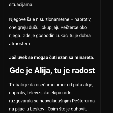
situacijama.
Njegove šale nisu zlonamerne – naprotiv,
one greju dušu i okupljaju Pešterce oko
njega. Gde je gospodin Lukač, tu je dobra
atmosfera.
Još uvek se mogao čuti ezan sa minareta.
Gde je Alija, tu je radost
Trebalo je da osećamo umor od puta ali je,
naprotiv, televizijska ekipa rado
razgovarala sa nesvakidašnjim Peštercima
na pijaci u Leskovi. Osim što je duhovit,