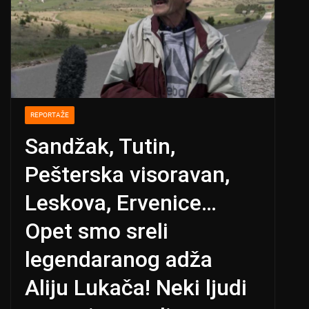
REPORTAŽE
Sandžak, Tutin,
Pešterska visoravan,
Leskova, Ervenice…
Opet smo sreli
legendaranog adža
Aliju Lukača! Neki ljudi