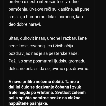
pretvori u nešto interesantno i vredno
pamćenja. Ovakve reči su klasične, ali pune
smisla, a humor mu dolazi prirodno, kao
deo dobre naravi.
Sitan, duhovit insan, uredne i razbarušene
sede kose, crvenog lica i živih očiju
pozdravljao nas je sa pešterske žade.
Pažljivo smo posmatrali ljudsku gromadu
dok smo prilazili da se javimo i pozdravimo.
A novu priliku nećemo dobiti. Tamo u
daljini čulo se dozivanje čobana i zvuk
frule negde po vrletima. Svetlost zelenih
polja spušta nemirne senke na vlažne i
napuštene pašnjake.