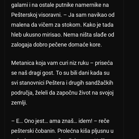
galami i na ostale putnike namernike na
Pešterskoj visoravni. – Ja sam navikao od
malena da vičem za stokom. Kako je tada
hleb ukusno mirisao. Nema ništa slađe od
zalogaja dobro pečene domaće kore.
Metanica koja vam curi niz ruku – priseća
se naš dragi gost. To su bili dani kada su
svi stanovnici Peštera i drugih sandžačkih
područja, želeli da započnu život na svojoj
zemlji.
– E… Ono jest… ama znaš… idem! – reče
pešterski čobanin. Prolećna kiša pljusnu u