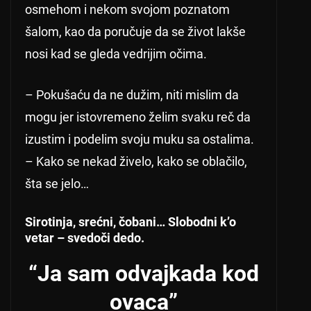
osmehom i nekom svojom poznatom
šalom, kao da poručuje da se život lakše
nosi kad se gleda vedrijim očima.
– Pokušaću da ne dužim, niti mislim da
mogu jer istovremeno želim svaku reč da
izustim i podelim svoju muku sa ostalima.
– Kako se nekad živelo, kako se oblačilo,
šta se jelo…
Sirotinja, srećni, čobani… Slobodni k’o
vetar – svedoči dedo.
“Ja sam odvajkada kod
ovaca”