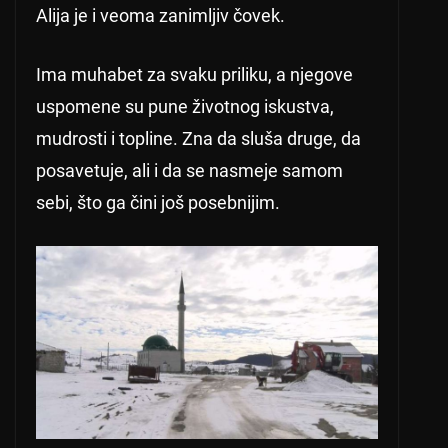
Alija je i veoma zanimljiv čovek.
Ima muhabet za svaku priliku, a njegove
uspomene su pune životnog iskustva,
mudrosti i topline. Zna da sluša druge, da
posavetuje, ali i da se nasmeje samom
sebi, što ga čini još posebnijim.