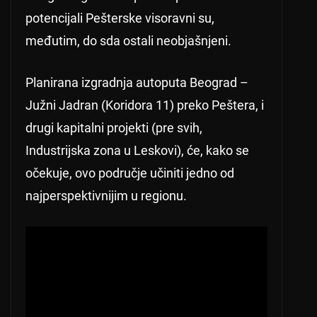
potencijali Pešterske visoravni su,
međutim, do sda ostali neobjašnjeni.
Planirana izgradnja autoputa Beograd –
Južni Jadran (Koridora 11) preko Peštera, i
drugi kapitalni projekti (pre svih,
Industrijska zona u Leskovi), će, kako se
očekuje, ovo područje učiniti jedno od
najperspektivnijim u regionu.