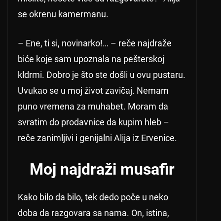
se okrenu kamermanu.
– Ene, ti si, novinarko!… – reče najdraže
biće koje sam upoznala na pešterskoj
kldrmi. Dobro je što ste došli u ovu pustaru.
Uvukao se u moj život zavičaj. Nemam
puno vremena za muhabet. Moram da
svratim do prodavnice da kupim hleb –
reče zanimljivi i genijalni Alija iz Ervenice.
Moj najdraži musafir
Kako bilo da bilo, tek dedo poče u neko
doba da razgovara sa nama. On, istina,