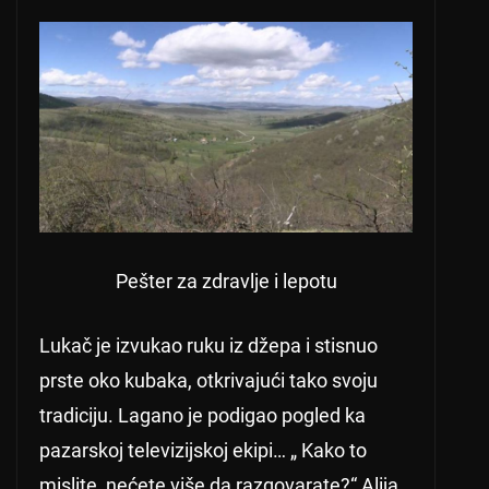
Pešter za zdravlje i lepotu
Lukač je izvukao ruku iz džepa i stisnuo
prste oko kubaka, otkrivajući tako svoju
tradiciju. Lagano je podigao pogled ka
pazarskoj televizijskoj ekipi… „ Kako to
mislite, nećete više da razgovarate?“ Alija