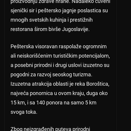
proizvodnju zdrave hrane. Nadaleko čuveni
sjenički sir i peštersko jagnje poslastica su
mnogih svetskih kuhinja i prestižnih
restorana širom bivše Jugoslavije.
Pešterska visoravan raspolaže ogromnim
ali neiskorišćenim turističkim potencijalom,
a posebni prirodni i drugi uslovi izuzetno su
pogodni za razvoj seoskog turizma.
Izuzetna atrakcija oblasti je reka Boroštica,
najveća ponornica u ovom kraju, duga oko
15 km, i sa 140 ponora na samo 5 km
svoga toka.
Zbog neizgrađenih puteva prirodni