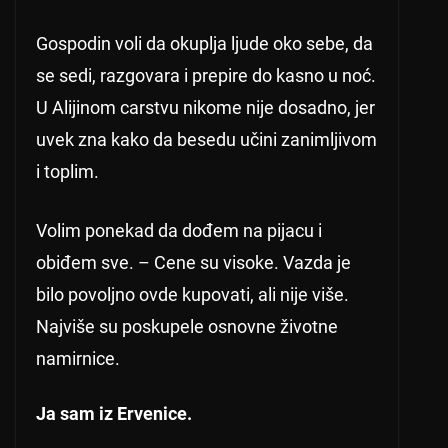
Gospodin voli da okuplja ljude oko sebe, da
se sedi, razgovara i prepire do kasno u noć.
U Alijinom carstvu nikome nije dosadno, jer
uvek zna kako da besedu učini zanimljivom
i toplim.
Volim ponekad da dođem na pijacu i
obiđem sve. – Cene su visoke. Vazda je
bilo povoljno ovde kupovati, ali nije više.
Najviše su poskupele osnovne životne
namirnice.
Ja sam iz Ervenice.