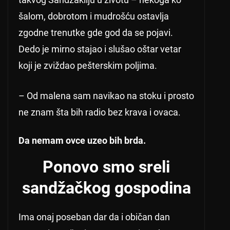
šalom, dobrotom i mudrošću ostavlja
zgodne trenutke gde god da se pojavi.
Dedo je mirno stajao i slušao oštar vetar
koji je zviždao pešterskim poljima.
– Od malena sam navikao na stoku i prosto
ne znam šta bih radio bez krava i ovaca.
Da nemam ovce uzeo bih brda.
Ponovo smo sreli
sandžačkog gospodina
Ima onaj poseban dar da i običan dan