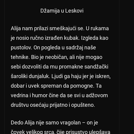
Džamija u Leskovi
Alija nam prilazi smeškajući se. U rukama
je nosio ručno izrađen kubak. Izgleda kao
pustolov. On pogleda u sadržaj naše
tehnike. Bio je neobičan, ali nije mogao
sebi dozvoliti da mu promakne sandžački
šaroliki dunjaluk. Ljudi ga haju jer je iskren,
dobar i uvek spreman da pomogne. Ta
vedrina i humor čine da se svi u adžovom
društvu osećaju prijatno i opušteno.
Dedo Alija nije samo vragolan – on je
čovek velikog srca, čije prisustvo ulepšava