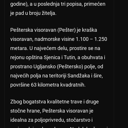
godine), a u poslednja tri popisa, primećen
je pad u broju žitelja.
Pešterska visoravan (Pešter) je kraška
visoravan, nadmorske visine 1.100 – 1.250
metara. U najvećem delu, prostire se na
rejonu opština Sjenica i Tutin, a obuhvata i
prostrano Ugljansko (Peštersko) polje, od
najvećih polja na teritoriji Sandžaka i šire,
površine 63 kilometra kvadratnih.
Zbog bogatstva kvalitetne trave i druge
stočne hrane, Pešterska visoravan je
idealna za poljoprivredu, stočarstvo i