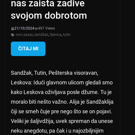
nas zaista zadive
svojom dobrotom
21/10/2024
497 Views
novi pazar
,
sandžak
,
Sjenica
,
tutin
ČITAJ MI
Sandžak, Tutin, Pešterska visoravan,
Leskova: Idući glavnom ulicom gledali smo
kako Leskova oživljava posle džume. Tu je
moralo biti nešto važno. Alija je Sandžaklija
čiji se smeh čuje pre nego što se on pojavi.
Veliki je šaljivdžija, uvek spreman da unese
neku anegdotu, pa čak i u najozbiljnijim