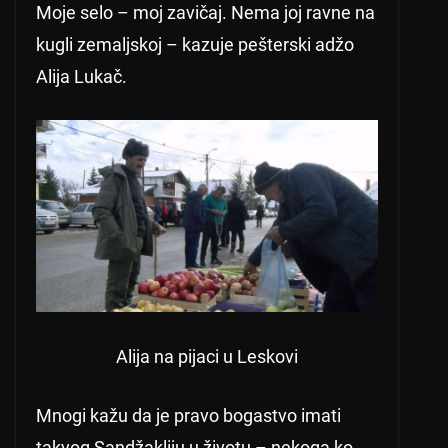
Moje selo – moj zavičaj. Nema joj ravne na
kugli zemaljskoj – kazuje pešterski adžo
Alija Lukač.
Alija na pijaci u Leskovi
Mnogi kažu da je pravo bogastvo imati
takvog Sandžakliju u životu – nekoga ko