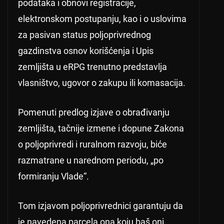
podataka i obnovi registracije,
elektronskom postupanju, kao i o uslovima
za pasivan status poljoprivrednog
gazdinstva osnov korišćenja i Upis
zemljišta u eRPG trenutno predstavlja
vlasništvo, ugovor o zakupu ili komasacija.
Pomenuti predlog izjave o obrađivanju
zemljišta, tačnije izmene i dopune Zakona
o poljoprivredi i ruralnom razvoju, biće
razmatrane u narednom periodu, „po
formiranju Vlade“.
Tom izjavom poljoprivrednici garantuju da
je navedena parcela ona koju baš oni