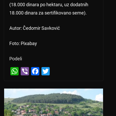
(18.000 dinara po hektaru, uz dodatnih
18.000 dinara za sertifikovano seme).
Autor: Čedomir Savković
Foto: Pixabay
Podeli
W
Vi
F
T
h
b
a
wi
at
er
c
tt
s
e
er
A
b
p
o