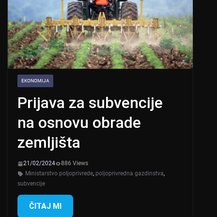
EKONOMIJA
Prijava za subvencije
na osnovu obrade
zemljišta
21/02/2024
886 Views
Ministarstvo poljoprivrede
,
poljoprivredna gazdinstva
,
subvencije
ČITAJ MI