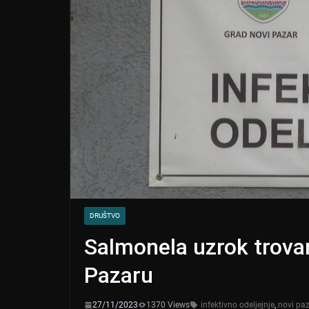
DRUŠTVO
Salmonela uzrok trova
Pazaru
27/11/2023
1370 Views
infektivno odeljejnje
,
novi pa