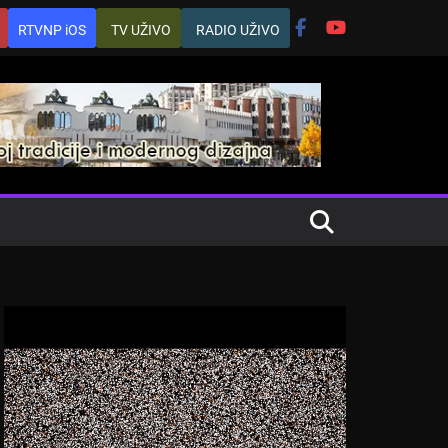
RTVNP iOS
TV UŽIVO
RADIO UŽIVO