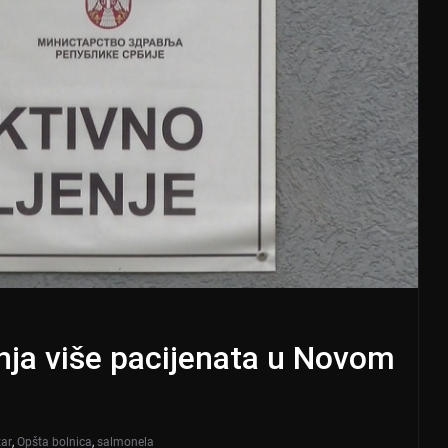
nja više pacijenata u Novom
zar
,
Opšta bolnica
,
salmonela