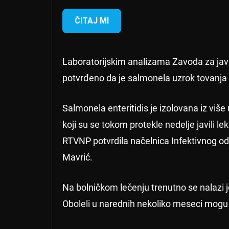
ČITAJ MI
Laboratorijskim analizama Zavoda za jav
potvrđeno da je salmonela uzrok tovanja
Salmonela enteritidis je izolovana iz viš
koji su se tokom protekle nedelje javili 
RTVNP potvrdila načelnica Infektivnog od
Mavrić.
Na bolničkom lečenju trenutno se nalazi j
Oboleli u narednih nekoliko meseci mogu b