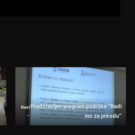
i
Predstavljen program podrške ‘’Radi
Next
→
mo za prirodu’’