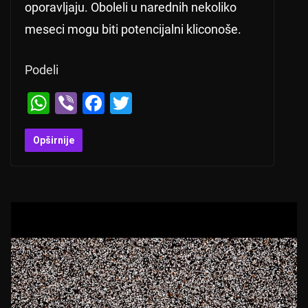
oporavljaju. Oboleli u narednih nekoliko
meseci mogu biti potencijalni kliconoše.
Podeli
W
Vi
F
T
h
b
a
wi
at
er
c
tt
Opširnije
s
e
er
A
b
p
o
p
o
k