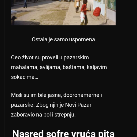
Ostala je samo uspomena
Ceo život su proveli u pazarskim
mahalama, avlijama, baštama, kaljavim
sokacima…
Misli su im bile jasne, dobronamerne i
pazarske. Zbog njih je Novi Pazar
zaboravio na bol i strepnju.
Nasred sofre vruća pita