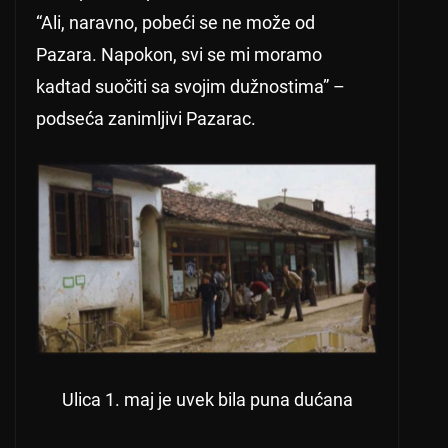
“Ali, naravno, pobeći se ne može od
Pazara. Napokon, svi se mi moramo
kadtad suočiti sa svojim dužnostima” –
podseća zanimljivi Pazarac.
Ulica 1. maj je uvek bila puna dućana