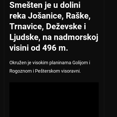
Smešten je u dolini
reka Jošanice, Raške,
Trnavice, Deževske i
Ljudske, na nadmorskoj
visini od 496 m.
Okružen je visokim planinama Golijom i
Rogoznom i Pešterskom visoravni.