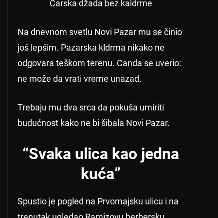
Carska džada bez kaldrme
Na dnevnom svetlu Novi Pazar mu se činio
još lepšim. Pazarska kldrma nikako ne
odgovara teškom terenu. Canda se uverio:
ne može da vrati vreme unazad.
Trebaju mu dva srca da pokuša umiriti
budućnost kako ne bi šibala Novi Pazar.
“Svaka ulica kao jedna
kuća”
Spustio je pogled na Prvomajsku ulicu i na
trenutak ugledao Ramizovu berbersku