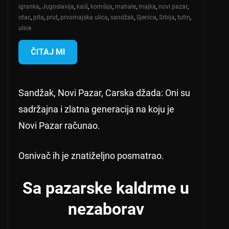
igranka
,
Jugoslavija
,
kaiš
,
komšija
,
mahale
,
majka
,
novi pazar
,
otac
,
pita
,
prut
,
prvomajska ulica
,
sandžak
,
Sjenica
,
Srbija
,
tutin
,
ulice
ČITAJ MI
Sandžak, Novi Pazar, Carska džada: Oni su
sadržajna i zlatna generacija na koju je
Novi Pazar računao.
Osnivač ih je znatiželjno posmatrao.
Sa pazarske kaldrme u
nezaborav