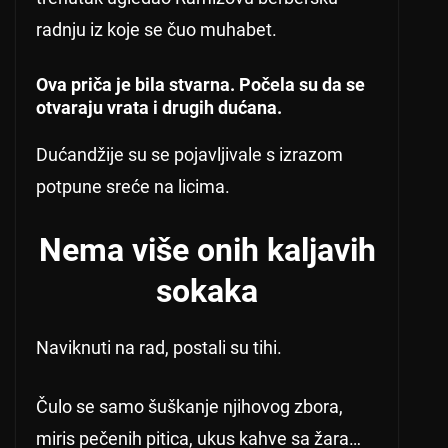
radnju iz koje se čuo muhabet.
Ova priča je bila stvarna. Počela su da se
otvaraju vrata i drugih dućana.
Dućandžije su se pojavljivale s izrazom
potpune sreće na licima.
Nema više onih kaljavih
sokaka
Naviknuti na rad, postali su tihi.
Čulo se samo šuškanje njihovog zbora,
miris pečenih pitica, ukus kahve sa žara…