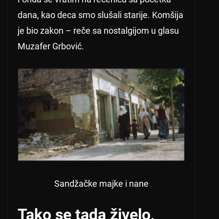
dana, kao deca smo slušali starije. Komšija
je bio zakon – reče sa nostalgijom u glasu
Muzafer Grbović.
Sandžačke majke i nane
Tako se tada živelo,