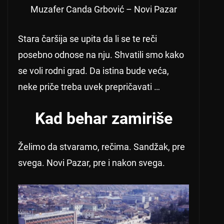
Muzafer Canda Grbović – Novi Pazar
Stara čaršija se upita da li se te reči
posebno odnose na nju. Shvatili smo kako
se voli rodni grad. Da istina bude veća,
neke priče treba uvek prepričavati …
Kad behar zamiriše
Želimo da stvaramo, rečima. Sandžak, pre
svega. Novi Pazar, pre i nakon svega.