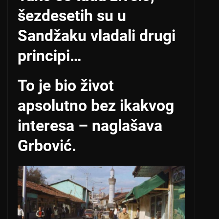
šezdesetih su u
Sandžaku vladali drugi
principi…
To je bio život
apsolutno bez ikakvog
interesa – naglašava
Grbović.