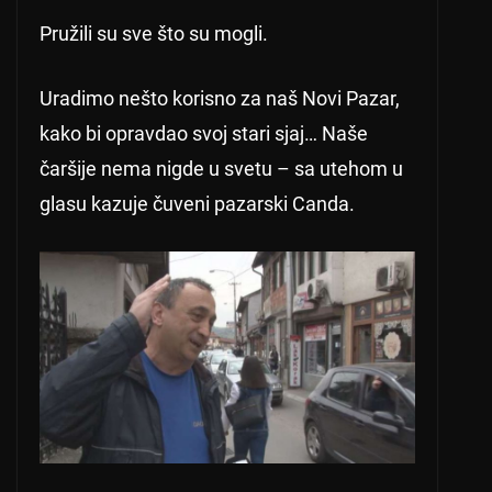
Pružili su sve što su mogli.
Uradimo nešto korisno za naš Novi Pazar,
kako bi opravdao svoj stari sjaj… Naše
čaršije nema nigde u svetu – sa utehom u
glasu kazuje čuveni pazarski Canda.