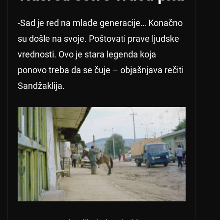
-Sad je red na mlađe generacije… Konačno
su došle na svoje. Poštovati prave ljudske
vrednosti. Ovo je stara legenda koja
ponovo treba da se čuje – objašnjava rečiti
Sandžaklija.