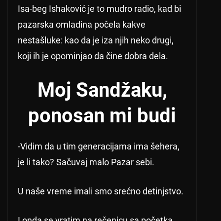
Isa-beg Ishaković je to mudro radio, kad bi
pazarska omladina počela kakve
nestašluke: kao da je iza njih neko drugi,
koji ih je opominjao da čine dobra dela.
Moj Sandžaku,
ponosan mi budi
-Vidim da u tim generacijama ima šehera,
je li tako? Sačuvaj malo Pazar sebi.
U naše vreme imali smo srećno detinjstvo.
I onda se vratim na rečenicu sa početka