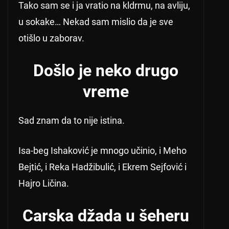
Tako sam se i ja vratio na kldrmu, na avliju,
u sokake… Nekad sam mislio da je sve
otišlo u zaborav.
Došlo je neko drugo
vreme
Sad znam da to nije istina.
Isa-beg Ishaković je mnogo učinio, i Meho
Bejtić, i Reka Hadžibulić, i Ekrem Sejfović i
Hajro Ličina.
Carska džada u šeheru