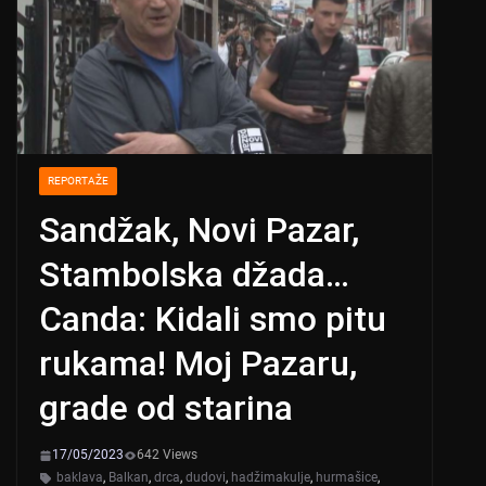
REPORTAŽE
Sandžak, Novi Pazar,
Stambolska džada…
Canda: Kidali smo pitu
rukama! Moj Pazaru,
grade od starina
17/05/2023
642 Views
baklava
,
Balkan
,
drca
,
dudovi
,
hadžimakulje
,
hurmašice
,