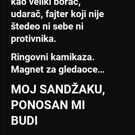
kao veliki borac,
udarač, fajter koji nije
štedeo ni sebe ni
protivnika.
Ringovni kamikaza.
Magnet za gledaoce…
MOJ SANDŽAKU,
PONOSAN MI
BUDI