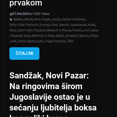
prvakom
07/04/2023
1565 Views
Balkan
,
Beneš
,
Bora Dugec
,
carsija
,
Dandi Kolašinac
,
Edita i Edin Ferizović
,
Evropa
,
Gaši
,
Gievski
,
Jugoslavija
,
Kuba
,
libija
,
ludo hrabri Pazarac
,
Mladost iz Novog Pazara
,
novi pazar
,
Pazarski boks
,
Radnički iz Niša
,
Rajšić
,
sandžak
,
Sjenica
,
Srbija
,
svet
,
Toma Hladni
,
tutin
,
Vlaja Ferizović
,
Žižić
ČITAJ MI
Sandžak, Novi Pazar:
Na ringovima širom
Jugoslavije ostao je u
sećanju ljubitelja boksa