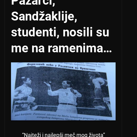
Pazarci,
Sandžaklije,
studenti, nosili su
me na ramenima…
“Najteži i najlepši meč mog života”