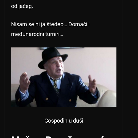
od jačeg.
Nisam se ni ja štedeo… Domaći i
međunarodni turniri…
Gospodin u duši