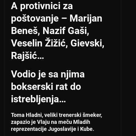
A protivnici za
poštovanje – Marijan
Beneš, Nazif Gaši,
Veselin Žižić, Gievski,
Rajšić…
Vodio je sa njima
bokserski rat do
istrebljenja…
Toma Hladni, veliki trenerski šmeker,
zapazio je Vlaju na meču Mladih
reprezentacije Jugoslavije i Kube.