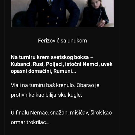
Ferizović sa unukom
Na turniru krem svetskog boksa –
Kubanci, Rusi, Poljaci, istočni Nemci, uvek
opasni domaćini, Rumuni…
Vlaji na turniru baš krenulo. Obarao je
protivnike kao bilijarske kugle.
U finalu Nemac, snažan, mišićav, širok kao
ormar trokrilac…