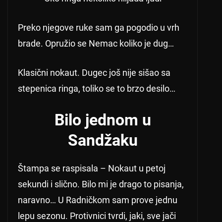
Preko njegove ruke sam ga pogodio u vrh
brade. Opružio se Nemac koliko je dug…
Klasični nokaut. Dugec još nije sišao sa
stepenica ringa, toliko se to brzo desilo…
Bilo jednom u
Sandžaku
Štampa se raspisala – Nokaut u petoj
sekundi i slično. Bilo mi je drago to pisanja,
naravno… U Radničkom sam prove jednu
lepu sezonu. Protivnici tvrdi, jaki, sve jači