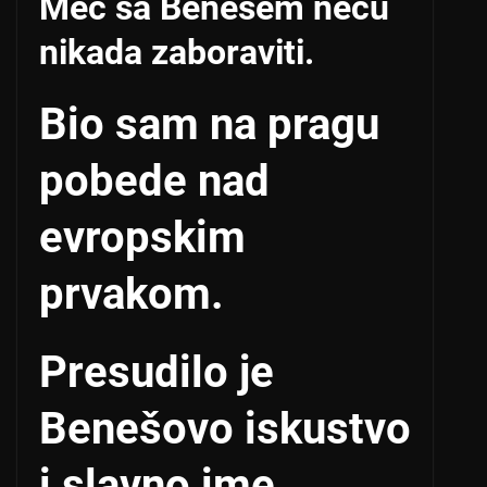
Meč sa Benešem neću
nikada zaboraviti.
Bio sam na pragu
pobede nad
evropskim
prvakom.
Presudilo je
Benešovo iskustvo
i slavno ime…