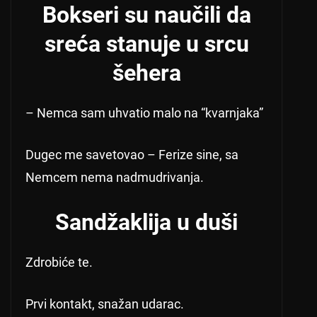
Bokseri su naučili da
sreća stanuje u srcu
šehera
– Nemca sam uhvatio malo na “kvarnjaka”
Dugec me savetovao – Ferize sine, sa
Nemcem nema nadmudrivanja.
Sandžaklija u duši
Zdrobiće te.
Prvi kontakt, snažan udarac.