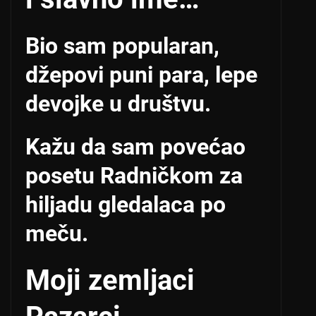
Bio sam popularan,
džepovi puni para, lepe
devojke u društvu.
Kažu da sam povećao
posetu Radničkom za
hiljadu gledalaca po
meču.
Moji zemljaci