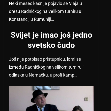
Neki mesec kasnije pojavio se Vlaja u
dresu Radničkog na velikom turniru u
Konstanci, u Rumuniji…
Svijet je imao još jedno
svetsko čudo
Još nije potpisao pristupnicu, lomi se
između Radničkog na velikom turniru i
odlaska u Nemačku, u profi kamp…