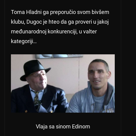
Toma Hladni ga preporučio svom bivšem
klubu, Dugoc je hteo da ga proveri u jakoj
međunarodnoj konkurenciji, u valter
kategoriji…
Vlaja sa sinom Edinom