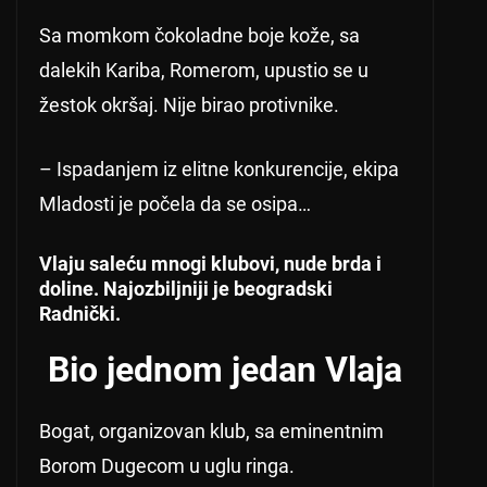
Sa momkom čokoladne boje kože, sa
dalekih Kariba, Romerom, upustio se u
žestok okršaj. Nije birao protivnike.
– Ispadanjem iz elitne konkurencije, ekipa
Mladosti je počela da se osipa…
Vlaju saleću mnogi klubovi, nude brda i
doline. Najozbiljniji je beogradski
Radnički.
Bio jednom jedan Vlaja
Bogat, organizovan klub, sa eminentnim
Borom Dugecom u uglu ringa.