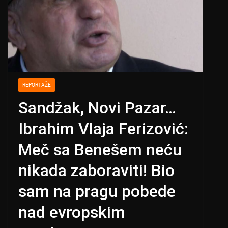
REPORTAŽE
Sandžak, Novi Pazar…
Ibrahim Vlaja Ferizović:
Meč sa Benešem neću
nikada zaboraviti! Bio
sam na pragu pobede
nad evropskim