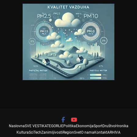
Naslovna
SVE VESTI
KATEGORIJE
Politika
Ekonomija
Sport
Društvo
Hronika
Kultura
SciTech
Zanimljivosti
Region
Svet
O nama
Kontakt
ARHIVA