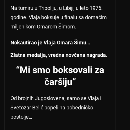
Na turniru u Tripoliju, u Libiji, u leto 1976.
godine. Vlaja boksuje u finalu sa domaćim
miljenikom Omarom Šimom.
Nokautirao je Vlaja Omara Šimu…
Zlatna medalja, vredna novčana nagrada.
“Mi smo boksovali za
čaršiju”
Od brojnih Jugoslovena, samo se Vlaja i
Svetozar Belić popeli na pobedničko
postolje…