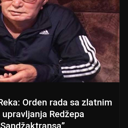
Reka: Orden rada sa zlatnim
 upravljanja Redžepa
 “Sandžaktransa”