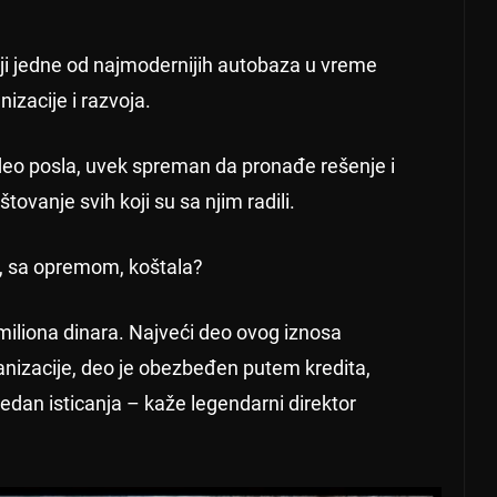
nji jedne od najmodernijih autobaza u vreme
nizacije i razvoja.
 deo posla, uvek spreman da pronađe rešenje i
ovanje svih koji su sa njim radili.
, sa opremom, koštala?
miliona dinara. Najveći deo ovog iznosa
nizacije, deo je obezbeđen putem kredita,
redan isticanja – kaže legendarni direktor