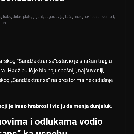
a
,
babo
,
dobre plate
,
gigant
,
Jugoslavija
,
kuće
,
more
,
novi pazar
,
odmori
,
Tito
arskog “Sandžaktransa”ostavio je snažan trag u
. Hadžibulić je bio najuspešniji, najčuveniji,
arskog „Sandžaktransa“ na prostorima nekadašnje
oji je imao hrabrost i viziju da menja dunjaluk.
novima i odlukama vodio
rans” ka uspehu