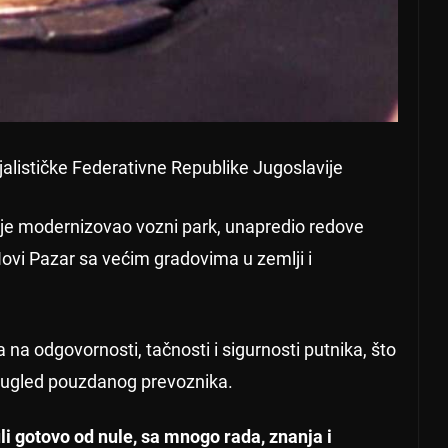
ijalističke Federativne Republike Jugoslavije
je modernizovao vozni park, unapredio redove
 Novi Pazar sa većim gradovima u zemlji i
 na odgovornosti, tačnosti i sigurnosti putnika, što
 ugled pouzdanog prevoznika.
 gotovo od nule, sa mnogo rada, znanja i