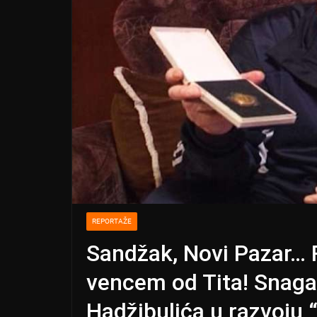
REPORTAŽE
Sandžak, Novi Pazar… 
vencem od Tita! Snaga
Hadžibulića u razvoju