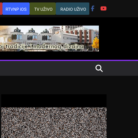
RTVNP iOS
TV UŽIVO
RADIO UŽIVO