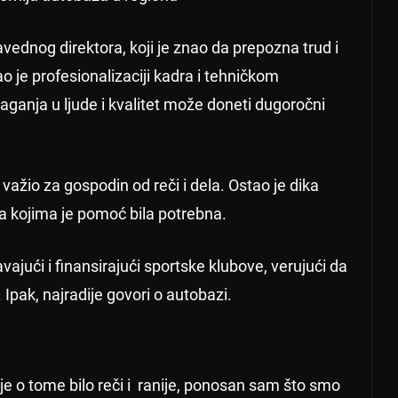
avednog direktora, koji je znao da prepozna trud i
 je profesionalizaciji kadra i tehničkom
aganja u ljude i kvalitet može doneti dugoročni
e važio za gospodin od reči i dela. Ostao je dika
kojima je pomoć bila potrebna.
ajući i finansirajući sportske klubove, verujući da
 Ipak, najradije govori o autobazi.
o tome bilo reči i ranije, ponosan sam što smo