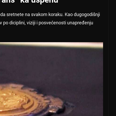
i da sretnete na svakom koraku. Kao dugogodišnji
 po diciplini, viziji i posvećenosti unapređenju
.