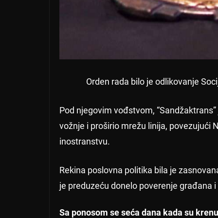
Orden rada bilo je odlikovanje Soc
Pod njegovim vođstvom, “Sandžaktrans” 
vožnje i proširio mrežu linija, povezujući
inostranstvu.
Rekina poslovna politika bila je zasnovana
je preduzeću donelo poverenje građana i
Sa ponosom se seća dana kada su krenuli