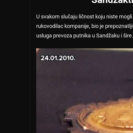
U svakom slučaju ličnost koju niste mogl
rukovodilac kompanije, bio je prepoznatljiv
usluga prevoza putnika u Sandžaku i šire