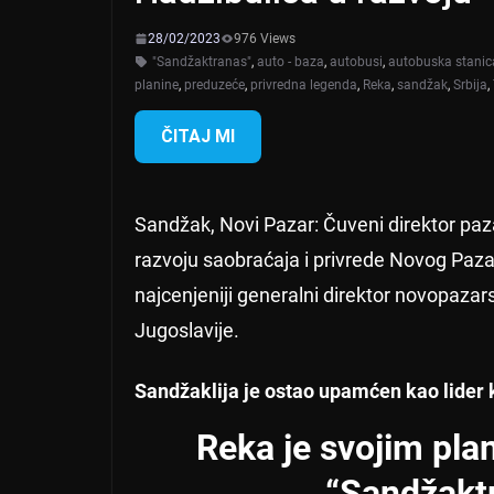
28/02/2023
976 Views
"Sandžaktranas"
,
auto - baza
,
autobusi
,
autobuska stanic
planine
,
preduzeće
,
privredna legenda
,
Reka
,
sandžak
,
Srbija
,
ČITAJ MI
Sandžak, Novi Pazar: Čuveni direktor paz
razvoju saobraćaja i privrede Novog Pazara
najcenjeniji generalni direktor novopaz
Jugoslavije.
Sandžaklija je ostao upamćen kao lider k
Reka je svojim pla
“Sandžakt