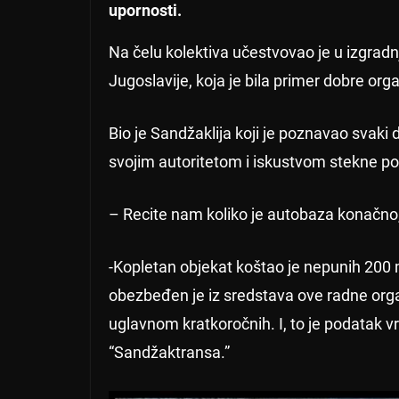
upornosti.
Na čelu kolektiva učestvovao je u izgrad
Jugoslavije, koja je bila primer dobre orga
Bio je Sandžaklija koji je poznavao svaki
svojim autoritetom i iskustvom stekne pošt
– Recite nam koliko je autobaza konačno
-Kopletan objekat koštao je nepunih 200 
obezbeđen je iz sredstava ove radne orga
uglavnom kratkoročnih. I, to je podatak v
“Sandžaktransa.”