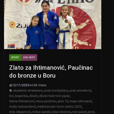
SPORT
SVE VESTI
Zlato za Ihtimanović, Paučinac
do bronze u Boru
12/11/2025
248 Views
akademik smederevo
,
anais bordijaševa
,
anes ahmetović
,
bor
,
bugarska
,
džudo
,
džudo klub novi pazar
,
fatma ihtimanović
,
hana paučinac
,
ipon 10
,
maja ristivojević
,
maša radosavljević
,
međunarodni turnir srećno 2025
,
mila stepanović
,
milica sandić
,
nikol nikolova
,
novi pazar
,
pirot
,