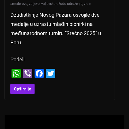
smederevo
,
valjevo
,
valjevsko džudo udruženje
,
vidin
Džudistkinje Novog Pazara osvojile dve
medalje u uzrastu mlađih pionirki na
međunarodnom turniru “Srećno 2025” u
Boru.
Podeli
W
Vi
F
T
h
b
a
wi
at
er
c
tt
Opširnije
s
e
er
A
b
p
o
p
o