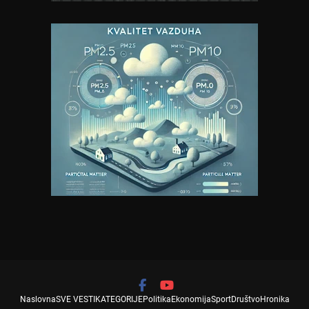
Naslovna
SVE VESTI
KATEGORIJE
Politika
Ekonomija
Sport
Društvo
Hronika