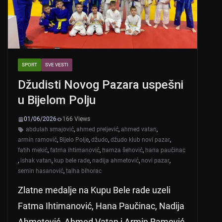
SPORT
SVE VESTI
Džudisti Novog Pazara uspešni
u Bijelom Polju
01/06/2026
166 Views
abdulah smajović
,
ahmed preljević
,
ahmed vatan
,
armin ramović
,
Bijelo Polje
,
džudo
,
džudo klub novi pazar
,
fatih mekić
,
fatma ihtimanović
,
hamza šehović
,
hana paučinac
,
ishak vatan
,
kup bele rade
,
nadija ahmetović
,
novi pazar
,
semin hasanović
,
talha bihorac
Zlatne medalje na Kupu Bele rade uzeli
Fatma Ihtimanović, Hana Paučinac, Nadija
Ahmetović, Ahmed Vatan i Armin Ramović.