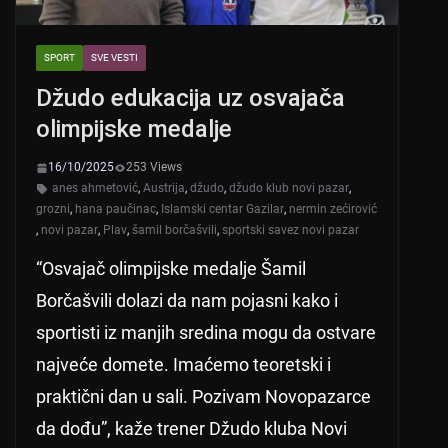
SPORT
SVE VESTI
Džudo edukacija uz osvajača
olimpijske medalje
16/10/2025
253 Views
anes ahmetović
,
Austrija
,
džudo
,
džudo klub novi pazar
,
grozni
,
hana paučinac
,
Islamski centar Gazilar
,
nermin zećirović
,
novi pazar
,
Plav
,
šamil borčašvili
,
sportski savez novi pazar
“Osvajač olimpijske medalje Šamil
Borčašvili dolazi da nam pojasni kako i
sportisti iz manjih sredina mogu da ostvare
najveće domete. Imaćemo teoretski i
praktični dan u sali. Pozivam Novopazarce
da dođu”, kaže trener Džudo kluba Novi