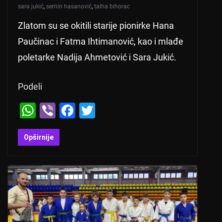
sara jukić
,
semin hasanović
,
talha bihorac
Zlatom su se okitili starije pionirke Hana
Paučinac i Fatma Ihtimanović, kao i mlađe
poletarke Nadija Ahmetović i Sara Jukić.
Podeli
W
Vi
F
T
h
b
a
wi
at
er
c
tt
Opširnije
s
e
er
A
b
p
o
p
o
k