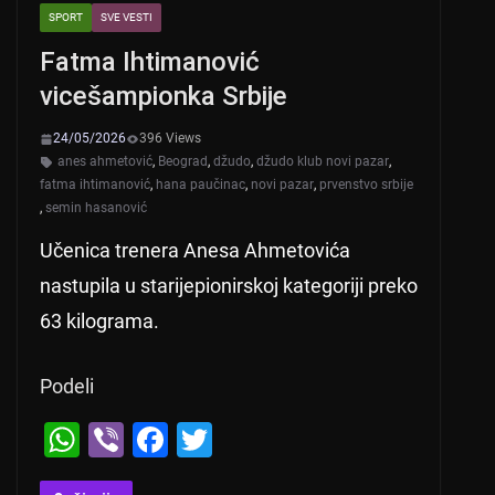
SPORT
SVE VESTI
Fatma Ihtimanović
vicešampionka Srbije
24/05/2026
396 Views
anes ahmetović
,
Beograd
,
džudo
,
džudo klub novi pazar
,
fatma ihtimanović
,
hana paučinac
,
novi pazar
,
prvenstvo srbije
,
semin hasanović
Učenica trenera Anesa Ahmetovića
nastupila u starijepionirskoj kategoriji preko
63 kilograma.
Podeli
W
Vi
F
T
h
b
a
wi