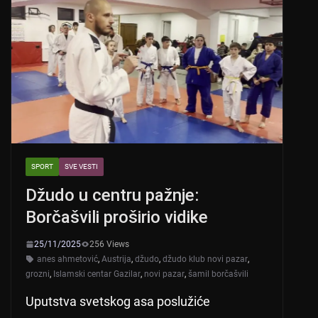
A
b
p
o
p
o
k
SPORT
SVE VESTI
Džudo u centru pažnje:
Borčašvili proširio vidike
25/11/2025
256 Views
anes ahmetović
,
Austrija
,
džudo
,
džudo klub novi pazar
,
grozni
,
Islamski centar Gazilar
,
novi pazar
,
šamil borčašvili
Uputstva svetskog asa poslužiće