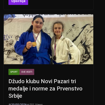
at
er
c
tt
Opširnije
s
e
er
A
b
p
o
p
o
k
SPORT
SVE VESTI
Džudo klubu Novi Pazari tri
medalje i norme za Prvenstvo
Srbije
20/05/2026
201 Views