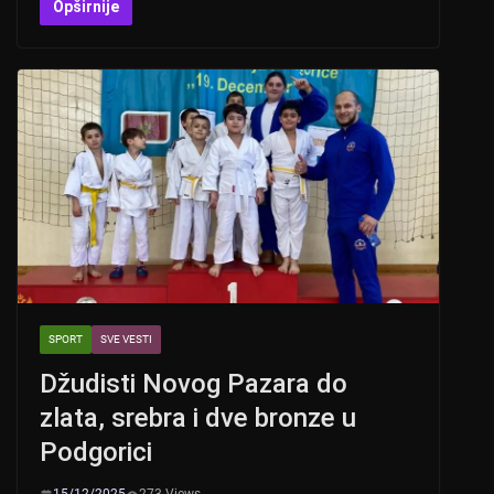
at
er
c
tt
Opširnije
s
e
er
A
b
p
o
p
o
k
SPORT
SVE VESTI
Džudisti Novog Pazara do
zlata, srebra i dve bronze u
Podgorici