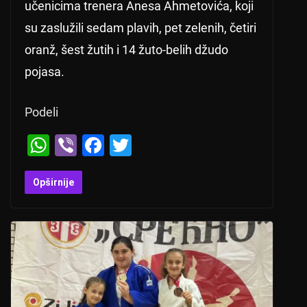
učenicima trenera Anesa Ahmetovića, koji
su zaslužili sedam plavih, pet zelenih, četiri
oranž, šest žutih i 14 žuto-belih džudo
pojasa.
Podeli
W
Vi
F
T
h
b
a
wi
at
er
c
tt
Opširnije
s
e
er
A
b
p
o
p
o
k