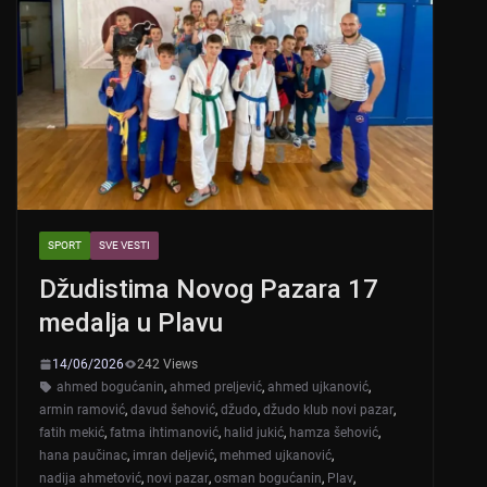
SPORT
SVE VESTI
Džudistima Novog Pazara 17
medalja u Plavu
14/06/2026
242 Views
ahmed bogućanin
,
ahmed preljević
,
ahmed ujkanović
,
armin ramović
,
davud šehović
,
džudo
,
džudo klub novi pazar
,
fatih mekić
,
fatma ihtimanović
,
halid jukić
,
hamza šehović
,
hana paučinac
,
imran deljević
,
mehmed ujkanović
,
nadija ahmetović
,
novi pazar
,
osman bogućanin
,
Plav
,