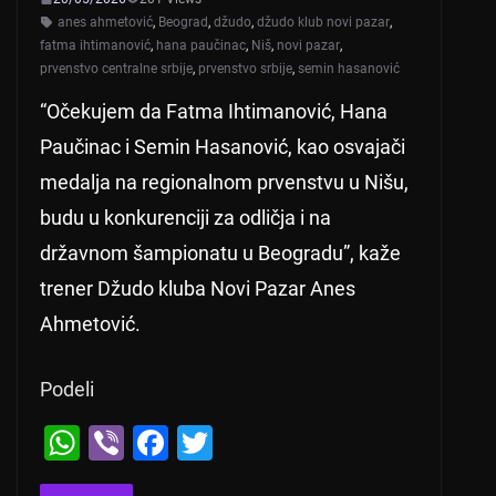
anes ahmetović
,
Beograd
,
džudo
,
džudo klub novi pazar
,
fatma ihtimanović
,
hana paučinac
,
Niš
,
novi pazar
,
prvenstvo centralne srbije
,
prvenstvo srbije
,
semin hasanović
“Očekujem da Fatma Ihtimanović, Hana
Paučinac i Semin Hasanović, kao osvajači
medalja na regionalnom prvenstvu u Nišu,
budu u konkurenciji za odličja i na
državnom šampionatu u Beogradu”, kaže
trener Džudo kluba Novi Pazar Anes
Ahmetović.
Podeli
W
Vi
F
T
h
b
a
wi