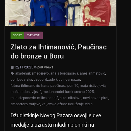
SPORT
SVE VESTI
Zlato za Ihtimanović, Paučinac
do bronze u Boru
12/11/2025
248 Views
akademik smederevo
,
anais bordijaševa
,
anes ahmetović
,
bor
,
bugarska
,
džudo
,
džudo klub novi pazar
,
fatma ihtimanović
,
hana paučinac
,
ipon 10
,
maja ristivojević
,
maša radosavljević
,
međunarodni turnir srećno 2025
,
mila stepanović
,
milica sandić
,
nikol nikolova
,
novi pazar
,
pirot
,
smederevo
,
valjevo
,
valjevsko džudo udruženje
,
vidin
Džudistkinje Novog Pazara osvojile dve
medalje u uzrastu mlađih pionirki na