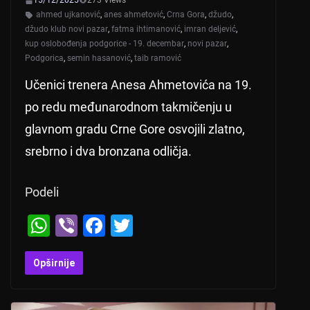
15/12/2025
273 Views
ahmed ujkanović
,
anes ahmetović
,
Crna Gora
,
džudo
,
džudo klub novi pazar
,
fatma ihtimanović
,
imran deljević
,
kup oslobođenja podgorice - 19. decembar
,
novi pazar
,
Podgorica
,
semin hasanović
,
taib ramović
Učenici trenera Anesa Ahmetovića na 19.
po redu međunarodnom takmičenju u
glavnom gradu Crne Gore osvojili zlatno,
srebrno i dva bronzana odličja.
Podeli
W
Vi
F
T
h
b
a
wi
at
er
c
tt
Opširnije
s
e
er