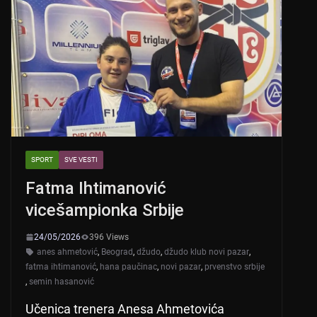
SPORT
SVE VESTI
Fatma Ihtimanović
vicešampionka Srbije
24/05/2026
396 Views
anes ahmetović
,
Beograd
,
džudo
,
džudo klub novi pazar
,
fatma ihtimanović
,
hana paučinac
,
novi pazar
,
prvenstvo srbije
,
semin hasanović
Učenica trenera Anesa Ahmetovića