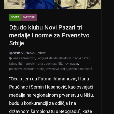
SPORT
SVE VESTI
Džudo klubu Novi Pazari tri
medalje i norme za Prvenstvo
Srbije
20/05/2026
200 Views
anes ahmetović
,
Beograd
,
džudo
,
džudo klub novi pazar
,
fatma ihtimanović
,
hana paučinac
,
Niš
,
novi pazar
,
prvenstvo centralne srbije
,
prvenstvo srbije
,
semin hasanović
“Očekujem da Fatma Ihtimanović, Hana
Paučinac i Semin Hasanović, kao osvajači
medalja na regionalnom prvenstvu u Nišu,
budu u konkurenciji za odličja i na
državnom šampionatu u Beogradu”, kaže