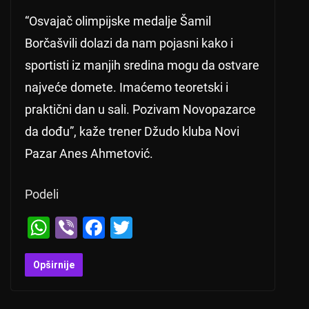
“Osvajač olimpijske medalje Šamil
Borčašvili dolazi da nam pojasni kako i
sportisti iz manjih sredina mogu da ostvare
najveće domete. Imaćemo teoretski i
praktični dan u sali. Pozivam Novopazarce
da dođu”, kaže trener Džudo kluba Novi
Pazar Anes Ahmetović.
Podeli
W
Vi
F
T
h
b
a
wi
at
er
c
tt
Opširnije
s
e
er