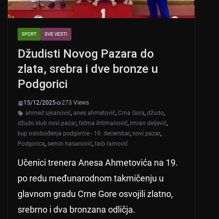
SPORT
SVE VESTI
Džudisti Novog Pazara do
zlata, srebra i dve bronze u
Podgorici
15/12/2025
273 Views
ahmed ujkanović
,
anes ahmetović
,
Crna Gora
,
džudo
,
džudo klub novi pazar
,
fatma ihtimanović
,
imran deljević
,
kup oslobođenja podgorice - 19. decembar
,
novi pazar
,
Podgorica
,
semin hasanović
,
taib ramović
Učenici trenera Anesa Ahmetovića na 19.
po redu međunarodnom takmičenju u
glavnom gradu Crne Gore osvojili zlatno,
srebrno i dva bronzana odličja.