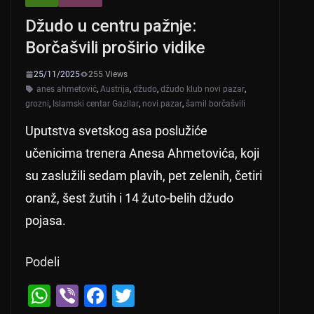
Džudo u centru pažnje:
Borčašvili proširio vidike
25/11/2025
255 Views
anes ahmetović
,
Austrija
,
džudo
,
džudo klub novi pazar
,
grozni
,
Islamski centar Gazilar
,
novi pazar
,
šamil borčašvili
Uputstva svetskog asa poslužiće
učenicima trenera Anesa Ahmetovića, koji
su zaslužili sedam plavih, pet zelenih, četiri
oranž, šest žutih i 14 žuto-belih džudo
pojasa.
Podeli
W
Vi
F
T