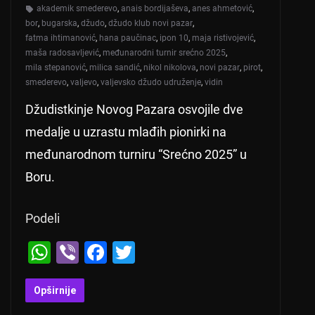
akademik smederevo
,
anais bordijaševa
,
anes ahmetović
,
bor
,
bugarska
,
džudo
,
džudo klub novi pazar
,
fatma ihtimanović
,
hana paučinac
,
ipon 10
,
maja ristivojević
,
maša radosavljević
,
međunarodni turnir srećno 2025
,
mila stepanović
,
milica sandić
,
nikol nikolova
,
novi pazar
,
pirot
,
smederevo
,
valjevo
,
valjevsko džudo udruženje
,
vidin
Džudistkinje Novog Pazara osvojile dve
medalje u uzrastu mlađih pionirki na
međunarodnom turniru “Srećno 2025” u
Boru.
Podeli
W
Vi
F
T
h
b
a
wi
at
er
c
tt
Opširnije