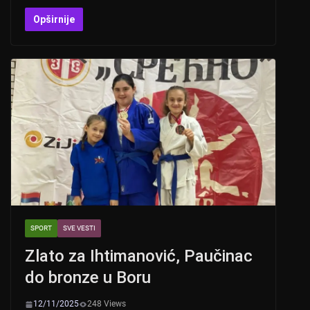
h
b
a
wi
at
er
c
tt
Opširnije
s
e
er
A
b
p
o
p
o
k
SPORT
SVE VESTI
Zlato za Ihtimanović, Paučinac
do bronze u Boru
12/11/2025
248 Views