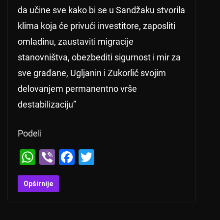
da učine sve kako bi se u Sandžaku stvorila
klima koja će privući investitore, zaposliti
omladinu, zaustaviti migracije
stanovništva, obezbediti sigurnost i mir za
sve građane, Ugljanin i Zukorlić svojim
delovanjem permanentno vrše
destabilizaciju”
Podeli
W
Vi
F
T
h
b
a
wi
at
er
c
tt
Opširnije
s
e
er