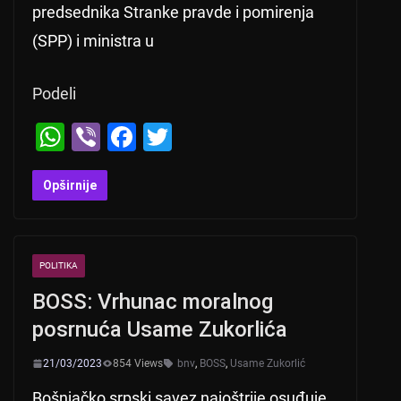
predsednika Stranke pravde i pomirenja
(SPP) i ministra u
Podeli
W
Vi
F
T
h
b
a
wi
at
er
c
tt
Opširnije
s
e
er
A
b
POLITIKA
p
o
BOSS: Vrhunac moralnog
p
o
posrnuća Usame Zukorlića
k
21/03/2023
854 Views
bnv
,
BOSS
,
Usame Zukorlić
Bošnjačko srpski savez najoštrije osuđuje,