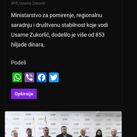
SPP
,
Usame Zukorlić
Ministarstvo za pomirenje, regionalnu
saradnju i društvenu stabilnost koje vodi
Usame Zukorlić, dodelilo je više od 853
hiljade dinara,
Podeli
W
Vi
F
T
h
b
a
wi
at
er
c
tt
Opširnije
s
e
er
A
b
p
o
p
o