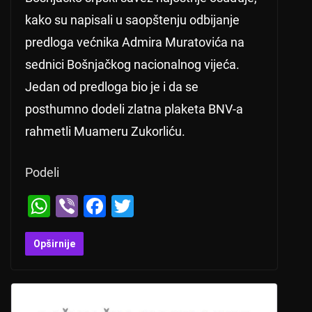
kako su napisali u saopštenju odbijanje
predloga većnika Admira Muratovića na
sednici Bošnjačkog nacionalnog vijeća.
Jedan od predloga bio je i da se
posthumno dodeli zlatna plaketa BNV-a
rahmetli Muameru Zukorliću.
Podeli
W
Vi
F
T
h
b
a
wi
at
er
c
tt
Opširnije
s
e
er
A
b