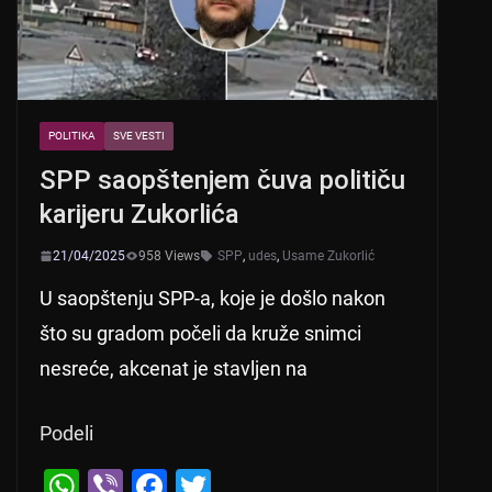
POLITIKA
SVE VESTI
SPP saopštenjem čuva političu
karijeru Zukorlića
21/04/2025
958 Views
SPP
,
udes
,
Usame Zukorlić
U saopštenju SPP-a, koje je došlo nakon
što su gradom počeli da kruže snimci
nesreće, akcenat je stavljen na
Podeli
W
Vi
F
T