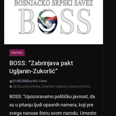
p
o
p
o
k
POLITIKA
BOSS: ”Zabrinjava pakt
Ugljanin-Zukorlić”
21/02/2023
863 Views
BOSS
,
pakt
,
politika
,
Sulejman Ugljanin
,
Usame Zukorlić
BOSS: ”Upozoravamo političku javnost, da
su u pitanju ljudi opasnih namera, koji pre
svega nanose štetu svom narodu. Umesto