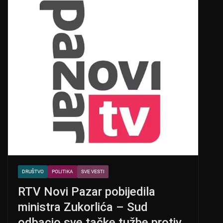
DRUŠTVO
POLITIKA
SVE VESTI
RTV Novi Pazar pobijedila
ministra Zukorlića – Sud
odbacio sve tačke tužbe protiv