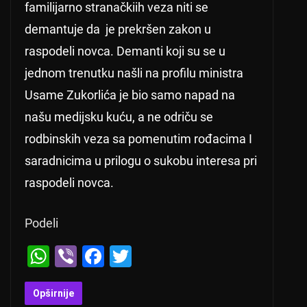
familijarno stranačkiih veza niti se
demantuje da je prekršen zakon u
raspodeli novca. Demanti koji su se u
jednom trenutku našli na profilu ministra
Usame Zukorlića je bio samo napad na
našu medijsku kuću, a ne odriču se
rodbinskih veza sa pomenutim rođacima I
saradnicima u prilogu o sukobu interesa pri
raspodeli novca.
Podeli
W
Vi
F
T
h
b
a
wi
at
er
c
tt
Opširnije