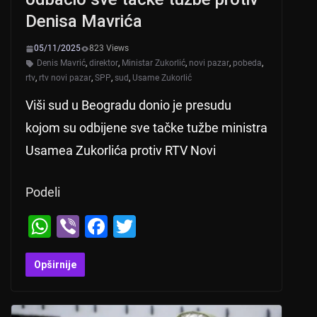
Denisa Mavrića
05/11/2025
823 Views
Denis Mavrić
,
direktor
,
Ministar Zukorlić
,
novi pazar
,
pobeda
,
rtv
,
rtv novi pazar
,
SPP
,
sud
,
Usame Zukorlić
Viši sud u Beogradu donio je presudu
kojom su odbijene sve tačke tužbe ministra
Usamea Zukorlića protiv RTV Novi
Podeli
W
Vi
F
T
h
b
a
wi
at
er
c
tt
Opširnije
s
e
er