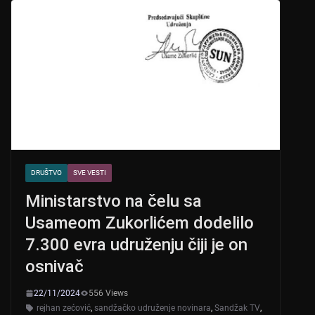
A
b
p
o
p
o
k
DRUŠTVO
SVE VESTI
Ministarstvo na čelu sa
Usameom Zukorlićem dodelilo
7.300 evra udruženju čiji je on
osnivač
22/11/2024
556 Views
rejhan zećović
,
sandžačko udruženje novinara
,
Sandžak TV
,