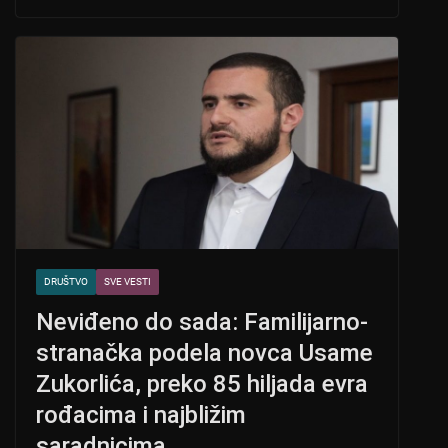
s
e
er
A
b
p
o
p
o
k
DRUŠTVO
SVE VESTI
Neviđeno do sada: Familijarno-
stranačka podela novca Usame
Zukorlića, preko 85 hiljada evra
rođacima i najbližim
saradnicima