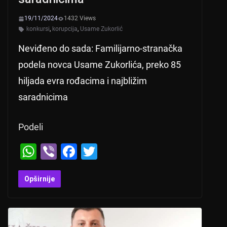
19/11/2024
1432 Views
konkursi
,
korupcija
,
Usame Zukorlić
Neviđeno do sada: Familijarno-stranačka
podela novca Usame Zukorlića, preko 85
hiljada evra rođacima i najbližim
saradnicima
Podeli
W
Vi
F
T
h
b
a
wi
at
er
c
tt
Opširnije
s
e
er
A
b