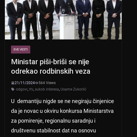
k
SVE VESTI
Ministar piši-briši se nije
odrekao rodbinskih veza
21/11/2024
564 Views
odgovr
,
rtv
,
sukob interesa
,
Usame Zukorlić
U demantiju nigde se ne negiraju činjenice
da je novac u okviru konkursa Ministarstva
za pomirenje, regionalnu saradnju i
društvenu stabilnost dat na osnovu