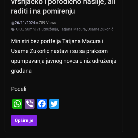
vršnjačko i porodično nasilje, ali
raditi i na pomirenju
26/11/2024
759 Views
OKO
,
Sumnjiva udruženja
,
Tatjana Macura
,
Usame Zukorlić
Ministri bez portfelja Tatjana Macura i
Usame Zukorlić nastavili su sa praksom
upumpavanja javnog novca u niz udruženja
građana
Podeli
W
Vi
F
T
h
b
a
wi
at
er
c
tt
Opširnije
s
e
er