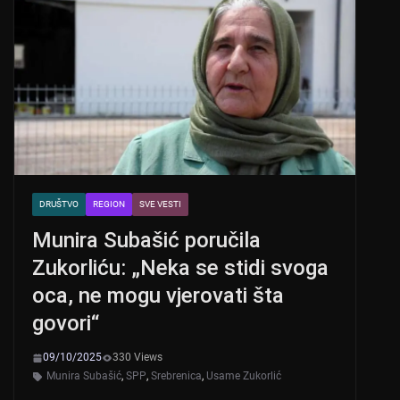
A
b
p
o
p
o
k
DRUŠTVO
REGION
SVE VESTI
Munira Subašić poručila
Zukorliću: „Neka se stidi svoga
oca, ne mogu vjerovati šta
govori“
09/10/2025
330 Views
Munira Subašić
,
SPP
,
Srebrenica
,
Usame Zukorlić