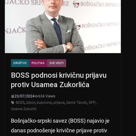
p
o
p
o
k
DRUŠTVO
POLITIKA
SVE VESTI
BOSS podnosi krivičnu prijavu
protiv Usamea Zukorlića
23/07/2024
634 Views
BOSS
,
izbori
,
kupovina
,
prijava
,
Samir Tandir
,
SPP
,
Usame Zukorlić
Bošnjačko-srpski savez (BOSS) najavio je
danas podnošenje krivične prijave protiv