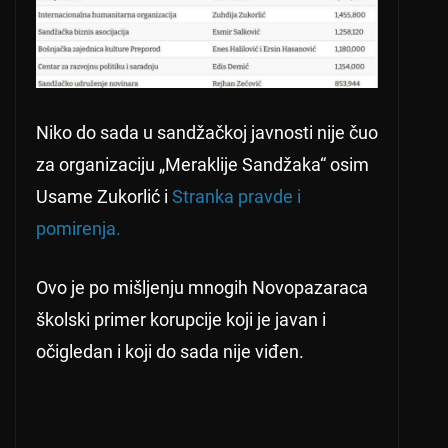
Niko do sada u sandžačkoj javnosti nije čuo
za organizaciju „Meraklije Sandžaka“ osim
Usame Zukorlić i
Stranka pravde i
pomirenja.
Ovo je po mišljenju mnogih Novopazaraca
školski primer korupcije koji je javan i
očigledan i koji do sada nije viđen.