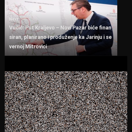
Next →
Vučić: Put Kraljevo – Novi Pazar biće finan
siran, planirano i produženje ka Jarinju i se
vernoj Mitrovici