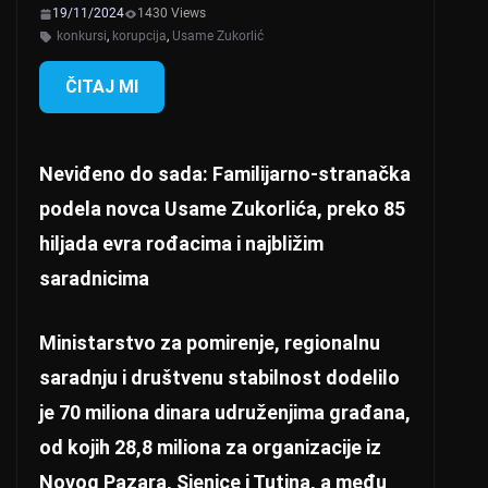
19/11/2024
1430 Views
konkursi
,
korupcija
,
Usame Zukorlić
ČITAJ MI
Neviđeno do sada: Familijarno-stranačka
podela novca Usame Zukorlića, preko 85
hiljada evra rođacima i najbližim
saradnicima
Ministarstvo za pomirenje, regionalnu
saradnju i društvenu stabilnost dodelilo
je 70 miliona dinara udruženjima građana,
od kojih 28,8 miliona za organizacije iz
Novog Pazara, Sjenice i Tutina, a među