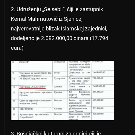
2. Udruženju „Selsebil“, čiji je zastupnik
Kemal Mahmutović iz Sjenice,
najverovatnije blizak Islamskoj zajednici,
dodeljeno je 2.082.000,00 dinara (17.794
eura)
3. Bošnjačkoj kulturnoj zajednici, čiji je