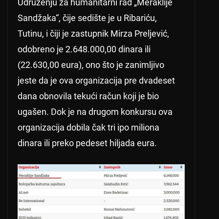
Udruženju za humanitarni rad „Meraklije
Sandžaka“, čije sedište je u Ribariću,
Tutinu, i čiji je zastupnik Mirza Preljević,
odobreno je 2.648.000,00 dinara ili
(22.630,00 eura), ono što je zanimljivo
jeste da je ova organizacija pre dvadeset
dana obnovila tekući račun koji je bio
ugašen. Dok je na drugom konkursu ova
organizacija dobila čak tri ipo miliona
dinara ili preko pedeset hiljada eura.