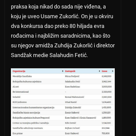
praksa koja nikad do sada nije viđena, a
koju je uveo Usame Zukorlić. On je u okviru
dva konkursa dao preko 80 hiljada evra
rođacima i najbližim saradnicima, kao što
su njegov amidža Zuhdija Zukorlić i direktor
Sandžak medie Salahudin Fetić.