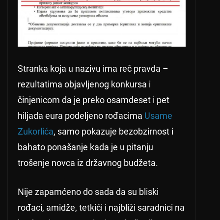
Stranka koja u nazivu ima reč pravda –
rezultatima objavljenog konkursa i
činjenicom da je preko osamdeset i pet
hiljada eura podeljeno rođacima
Usame
Zukorlića
, samo pokazuje bezobzirnost i
bahato ponašanje kada je u pitanju
trošenje novca iz državnog budžeta.
Nije zapamćeno do sada da su bliski
rođaci, amidže, tetkići i najbliži saradnici na