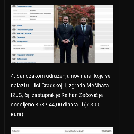
4. Sandžakom udruženju novinara, koje se
nalazi u Ulici Gradskoj 1, zgrada Mešihata
IZuS, čiji zastupnik je Rejhan Zećović je
dodeljeno 853.944,00 dinara ili (7.300,00
eura)