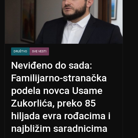
DRUŠTVO
SVE VESTI
Neviđeno do sada:
Familijarno-stranačka
podela novca Usame
Zukorlića, preko 85
hiljada evra rođacima i
najbližim saradnicima