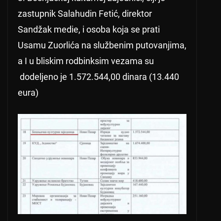
zastupnik Salahudin Fetić, direktor
Sandžak medie, i osoba koja se prati
Usamu Zuorlića na službenim putovanjima,
a I u bliskim rodbinksim vezama su
dodeljeno je 1.572.544,00 dinara (13.440
eura)