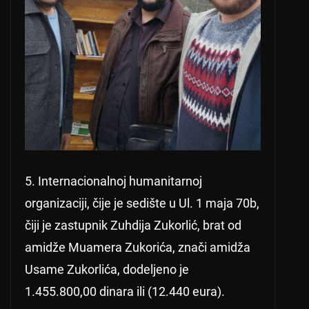
5. Internacionalnoj humanitarnoj
organizaciji, čije je sedište u Ul. 1 maja 70b,
čiji je zastupnik Zuhdija Zukorlić, brat od
amidže Muamera Zukorića, znači amidža
Usame Zukorlića, dodeljeno je
1.455.800,00 dinara ili (12.440 eura).