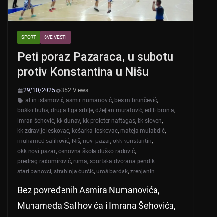
SPORT
SVE VESTI
Peti poraz Pazaraca, u subotu
protiv Konstantina u Nišu
29/10/2025
352 Views
altin islamović
,
asmir numanović
,
besim brunčević
,
boško buha
,
druga liga srbije
,
džejlan muratović
,
edib bronja
,
imran šehović
,
kk dunav
,
kk proleter naftagas
,
kk sloven
,
kk zdravlje leskovac
,
košarka
,
leskovac
,
mateja mulabdić
,
muhamed salihović
,
Niš
,
novi pazar
,
okk konstantin
,
okk novi pazar
,
osnovna škola duško radović
,
predrag radomirović
,
ruma
,
sportska dvorana pendik
,
stari banovci
,
strahinja ćurčić
,
uroš bardak
,
zrenjanin
Bez povređenih Asmira Numanovića,
Muhameda Salihovića i Imrana Šehovića,