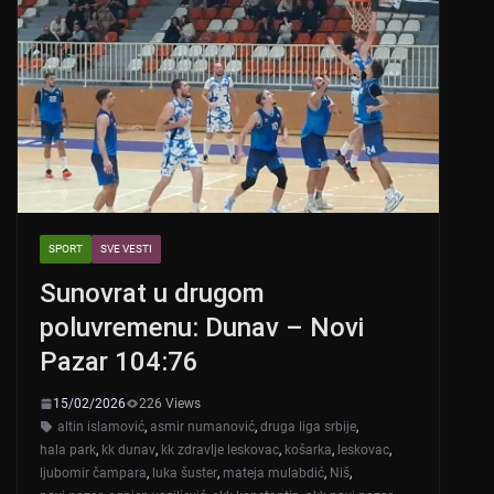
SPORT
SVE VESTI
Sunovrat u drugom
poluvremenu: Dunav – Novi
Pazar 104:76
15/02/2026
226 Views
altin islamović
,
asmir numanović
,
druga liga srbije
,
hala park
,
kk dunav
,
kk zdravlje leskovac
,
košarka
,
leskovac
,
ljubomir čampara
,
luka šuster
,
mateja mulabdić
,
Niš
,