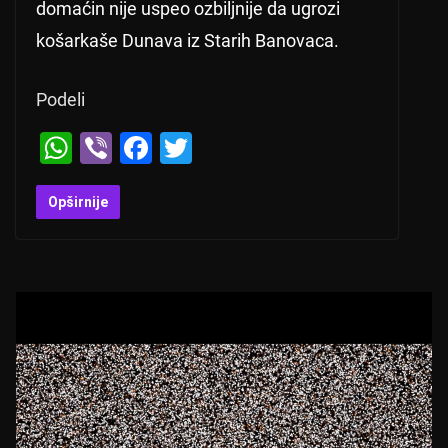
domaćin nije uspeo ozbiljnije da ugrozi
košarkaše Dunava iz Starih Banovaca.
Podeli
W
Vi
F
T
h
b
a
wi
at
er
c
tt
Opširnije
s
e
er
A
b
p
o
p
o
k