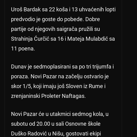
Uroš Bardak sa 22 koša i 13 uhvaćenih lopti
predvodio je goste do pobede. Dobre
partije od njegovih saigrača pružili su
Strahinja Ćurčić sa 16 i Mateja Mulabdić sa
11 poena.
Dunav je sedmoplasirani sa po tri trijumfa i
poraza. Novi Pazar na začelju ostvario je
skor 1/5, koji imaju još Sloven iz Rume i
zrenjaninski Proleter Naftagas.
Novi Pazar će u utakmici sedmog kola, u
subotu od 20.00 u sali Osnovne škole
Duško Radović u Nišu, gostovati ekipi