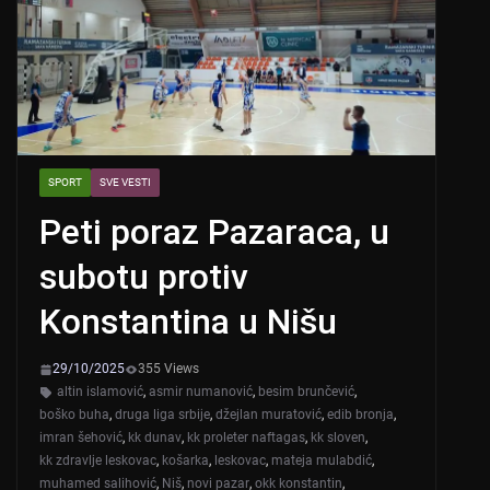
SPORT
SVE VESTI
Peti poraz Pazaraca, u
subotu protiv
Konstantina u Nišu
29/10/2025
355 Views
altin islamović
,
asmir numanović
,
besim brunčević
,
boško buha
,
druga liga srbije
,
džejlan muratović
,
edib bronja
,
imran šehović
,
kk dunav
,
kk proleter naftagas
,
kk sloven
,
kk zdravlje leskovac
,
košarka
,
leskovac
,
mateja mulabdić
,
muhamed salihović
,
Niš
,
novi pazar
,
okk konstantin
,