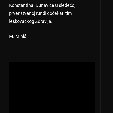
Konstantina. Dunav će u sledećoj
prvenstvenoj rundi dočekati tim
leskovačkog Zdravlja.
M. Minić