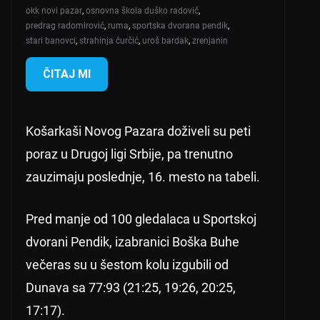
okk novi pazar
,
osnovna škola duško radović
,
predrag radomirović
,
ruma
,
sportska dvorana pendik
,
stari banovci
,
strahinja ćurčić
,
uroš bardak
,
zrenjanin
ČITAJ MI
Košarkaši Novog Pazara doživeli su peti
poraz u Drugoj ligi Srbije, pa trenutno
zauzimaju poslednje, 16. mesto na tabeli.
Pred manje od 100 gledalaca u Sportskoj
dvorani Pendik, izabranici Boška Buhe
večeras su u šestom kolu izgubili od
Dunava sa 77:93 (21:25, 19:26, 20:25,
17:17).