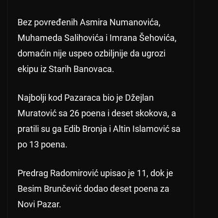
Bez povređenih Asmira Numanovića,
Muhameda Salihovića i Imrana Šehovića,
domaćin nije uspeo ozbiljnije da ugrozi
ekipu iz Starih Banovaca.
Najbolji kod Pazaraca bio je Džejlan
Muratović sa 26 poena i deset skokova, a
pratili su ga Edib Bronja i Altin Islamović sa
po 13 poena.
Predrag Radomirović upisao je 11, dok je
Besim Brunčević dodao deset poena za
Novi Pazar.