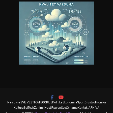
Naslovna
SVE VESTI
KATEGORIJE
Politika
Ekonomija
Sport
Društvo
Hronika
Kultura
SciTech
Zanimljivosti
Region
Svet
O nama
Kontakt
ARHIVA