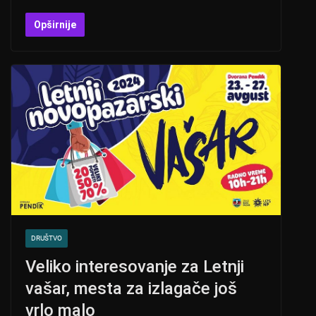
h
b
a
wi
at
er
c
tt
Opširnije
s
e
er
A
b
p
o
p
o
k
DRUŠTVO
Veliko interesovanje za Letnji
vašar, mesta za izlagače još
vrlo malo