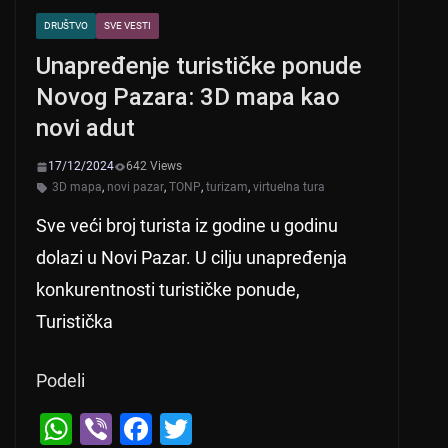
DRUŠTVO
SVE VESTI
Unapređenje turističke ponude
Novog Pazara: 3D mapa kao
novi adut
17/12/2024
642 Views
3D mapa
,
novi pazar
,
TONP
,
turizam
,
virtuelna tura
Sve veći broj turista iz godine u godinu
dolazi u Novi Pazar. U cilju unapređenja
konkurentnosti turističke ponude,
Turistička
Podeli
W
Vi
F
T