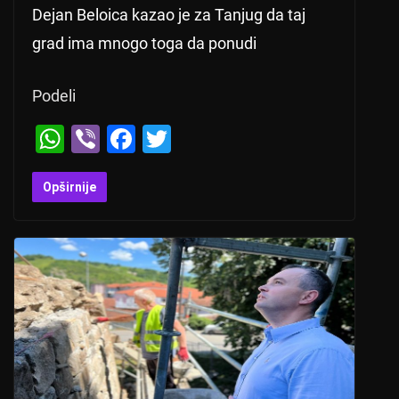
Dejan Beloica kazao je za Tanjug da taj
grad ima mnogo toga da ponudi
Podeli
W
Vi
F
T
h
b
a
wi
at
er
c
tt
Opširnije
s
e
er
A
b
p
o
p
o
k