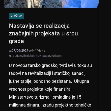
DRUŠTVO
Nastavlja se realizacija
značajnih projekata u srcu
grada
07/06/2024
444 Views
bedem
,
Bezistan
,
novi pazar
,
turizam
U novopazarsko gradskoj tvrđavi u toku su
radovi na revitalizaciji i statičkoj sanaciji
južne tabije, odnosno bezistana. Ukupna
vrednost projekta koje finansira
Ministartsvo turizma i omladine je 15
milionaa dinara. Izradu projektno tehničke