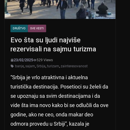
DRUŠTVO
SVE VESTI
Evo šta su ljudi najviše
rezervisali na sajmu turizma
23/02/2025
529 Views
banje
,
sajam
,
Srbija
,
turizam
,
zainteresovanost
“Srbija je vrlo atraktivna i aktuelna
turistička destinacija. Posetioci su želeli da
se upoznaju sa svim destinacijama i da
vide šta ima novo kako bi se odlučili da ove
godine, ako ne ceo, onda makar deo
odmora provedu u Srbiji”, kazala je