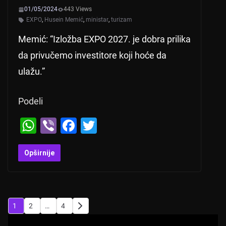
01/05/2024
443 Views
EXPO
,
Husein Memić
,
ministar
,
turizam
Memić: “Izložba EXPO 2027. je dobra prilika
da privučemo investitore koji hoće da
ulažu.”
Podeli
W
Vi
F
T
h
b
a
wi
at
er
c
tt
Opširnije
s
e
er
A
b
p
o
Posts
1
2
…
4
p
o