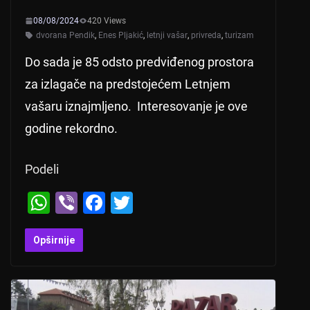
08/08/2024
420 Views
dvorana Pendik
,
Enes Pljakić
,
letnji vašar
,
privreda
,
turizam
Do sada je 85 odsto predviđenog prostora
za izlagače na predstojećem Letnjem
vašaru iznajmljeno. Interesovanje je ove
godine rekordno.
Podeli
W
Vi
F
T
h
b
a
wi
at
er
c
tt
Opširnije
s
e
er
A
b