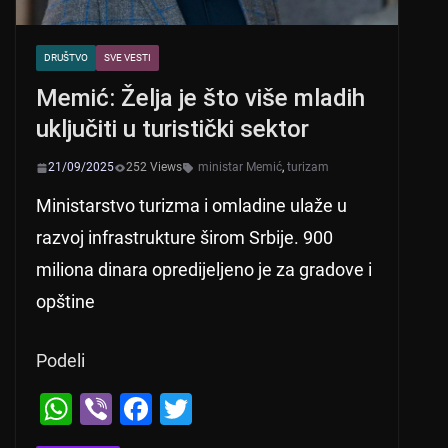
DRUŠTVO
SVE VESTI
Memić: Želja je što više mladih
uključiti u turistički sektor
21/09/2025
252 Views
ministar Memić
,
turizam
Ministarstvo turizma i omladine ulaže u
razvoj infrastrukture širom Srbije. 900
miliona dinara opredijeljeno je za gradove i
opštine
Podeli
W
Vi
F
T
h
b
a
wi