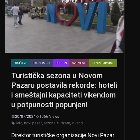
p
o
p
o
k
DRUŠTVO
EKONOMIJA
REGION
SVE VESTI
ZANIMLJIVOSTI
Turistička sezona u Novom
Pazaru postavila rekorde: hoteli
i smeštajni kapaciteti vikendom
u potpunosti popunjeni
30/07/2024
1066 Views
leto
,
novi pazar
,
sezona
,
turizam
,
vikend
Direktor turističke organizacije Novi Pazar