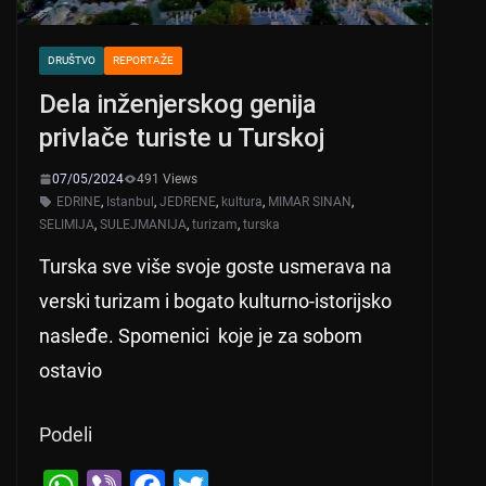
DRUŠTVO
REPORTAŽE
Dela inženjerskog genija
privlače turiste u Turskoj
07/05/2024
491 Views
EDRINE
,
Istanbul
,
JEDRENE
,
kultura
,
MIMAR SINAN
,
SELIMIJA
,
SULEJMANIJA
,
turizam
,
turska
Turska sve više svoje goste usmerava na
verski turizam i bogato kulturno-istorijsko
nasleđe. Spomenici koje je za sobom
ostavio
Podeli