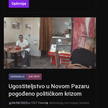
at
er
c
tt
Opširnije
s
e
er
A
b
p
o
p
o
k
EKONOMIJA
SVE VESTI
Ugostiteljstvo u Novom Pazaru
pogođeno političkom krizom
04/08/2025
1537 Views
ekonomija
,
novi pazar
,
turizam