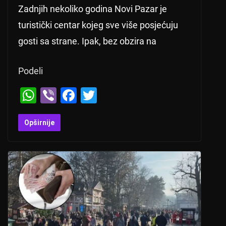
Zadnjih nekoliko godina Novi Pazar je
turistički centar kojeg sve više posjećuju
gosti sa strane. Ipak, bez obzira na
Podeli
W
Vi
F
T
h
b
a
wi
at
er
c
tt
Opširnije
s
e
er
A
b
p
o
p
o
k