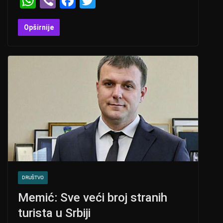
W
Vi
F
T
h
b
a
wi
at
er
c
tt
Opširnije
s
e
er
A
b
p
o
p
o
k
DRUŠTVO
Memić: Sve veći broj stranih
turista u Srbiji