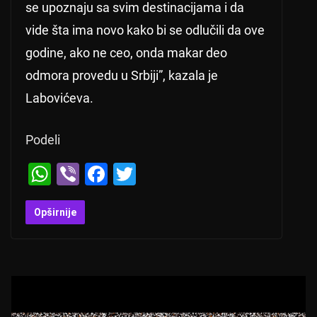
se upoznaju sa svim destinacijama i da
vide šta ima novo kako bi se odlučili da ove
godine, ako ne ceo, onda makar deo
odmora provedu u Srbiji”, kazala je
Labovićeva.
Podeli
W
Vi
F
T
h
b
a
wi
at
er
c
tt
Opširnije
s
e
er
A
b
p
o
p
o