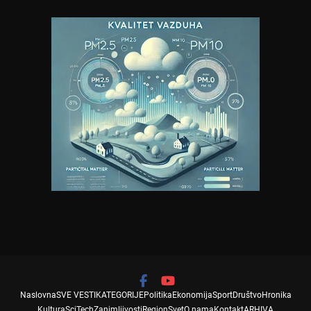
Naslovna
SVE VESTI
KATEGORIJE
Politika
Ekonomija
Sport
Društvo
Hronika
Kultura
SciTech
Zanimljivosti
Region
Svet
O nama
Kontakt
ARHIVA