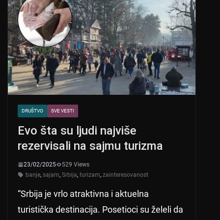
DRUŠTVO
SVE VESTI
Evo šta su ljudi najviše
rezervisali na sajmu turizma
23/02/2025
529 Views
banje
,
sajam
,
Srbija
,
turizam
,
zainteresovanost
“Srbija je vrlo atraktivna i aktuelna
turistička destinacija. Posetioci su želeli da