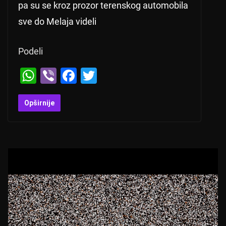
pa su se kroz prozor terenskog automobila
sve do Melaja videli
Podeli
W
Vi
F
T
h
b
a
wi
at
er
c
tt
Opširnije
s
e
er
A
b
p
o
p
o
k