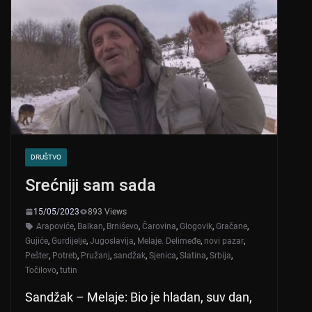
DRUŠTVO
Srećniji sam sada
15/05/2023
893 Views
Arapoviće
,
Balkan
,
Brniševo
,
Čarovina
,
Glogovik
,
Gračane
,
Gujiće
,
Gurdijelje
,
Jugoslavija
,
Melaje. Delimeđe
,
novi pazar
,
Pešter
,
Potreb
,
Pružanj
,
sandžak
,
Sjenica
,
Slatina
,
Srbija
,
Točilovo
,
tutin
Sandžak – Melaje: Bio je hladan, suv dan,