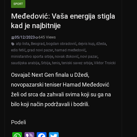
SPORT
Međedović: Vaša energija stigla
kad je najbitnije
05/12/2023
645 Views
atp lista
,
Beograd
,
bogdan obradović
,
dejvis kup
,
džeda
,
edis fetić
,
grad novi pazar
,
hamad međedović
,
ministarstvo sporta srbije
,
novak đoković
,
novi pazar
,
saudijska arabija
,
Srbija
,
tenis
,
teniski savez srbije
,
Viktor Troicki
Osvajač Next Gen finala u Džedi,
novopazarski teniser Hamad Međedović
želi od srca da zahvali svima koji su ga na
bilo koji način podržavali i bodrili.
Podeli