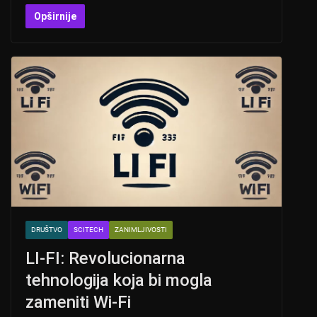
h
b
a
wi
at
er
c
tt
Opširnije
s
e
er
A
b
p
o
p
o
k
DRUŠTVO
SCITECH
ZANIMLJIVOSTI
LI-FI: Revolucionarna
tehnologija koja bi mogla
zameniti Wi-Fi