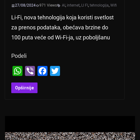
27/08/2024
971 Views
AI
,
internet
,
LI FI
,
tehnologija
,
Wifi
Li-Fi, nova tehnologija koja koristi svetlost
za prenos podataka, obećava brzine do
100 puta veće od Wi-Fi-ja, uz poboljšanu
Podeli
W
Vi
F
T
h
b
a
wi
at
er
c
tt
Opširnije
s
e
er
A
b
p
o
p
o