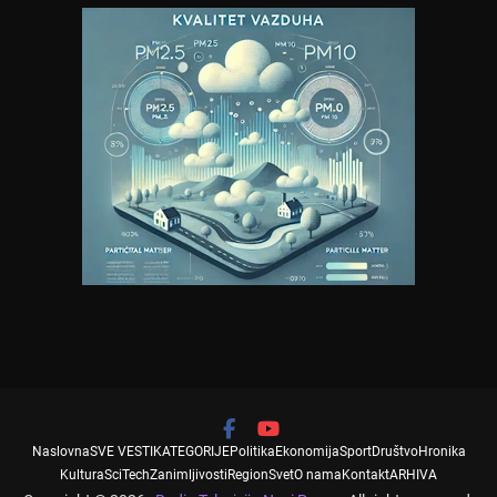
Naslovna
SVE VESTI
KATEGORIJE
Politika
Ekonomija
Sport
Društvo
Hronika
Kultura
SciTech
Zanimljivosti
Region
Svet
O nama
Kontakt
ARHIVA