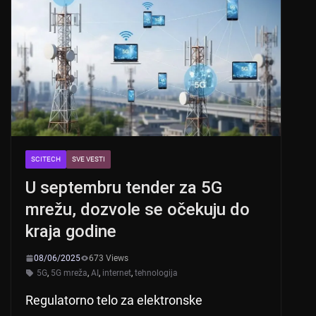
SCITECH
SVE VESTI
U septembru tender za 5G
mrežu, dozvole se očekuju do
kraja godine
08/06/2025
673 Views
5G
,
5G mreža
,
AI
,
internet
,
tehnologija
Regulatorno telo za elektronske