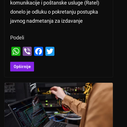
komunikacije i poštanske usluge (Ratel)
donelo je odluku o pokretanju postupka
javnog nadmetanja za izdavanje
Podeli
W
Vi
F
T
h
b
a
wi
at
er
c
tt
Opširnije
s
e
er
A
b
p
o
p
o
k