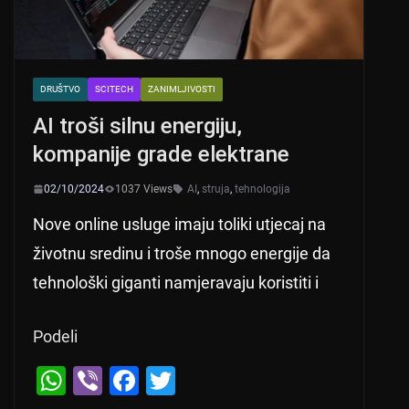
DRUŠTVO
SCITECH
ZANIMLJIVOSTI
AI troši silnu energiju,
kompanije grade elektrane
02/10/2024
1037 Views
AI
,
struja
,
tehnologija
Nove online usluge imaju toliki utjecaj na
životnu sredinu i troše mnogo energije da
tehnološki giganti namjeravaju koristiti i
Podeli
W
Vi
F
T