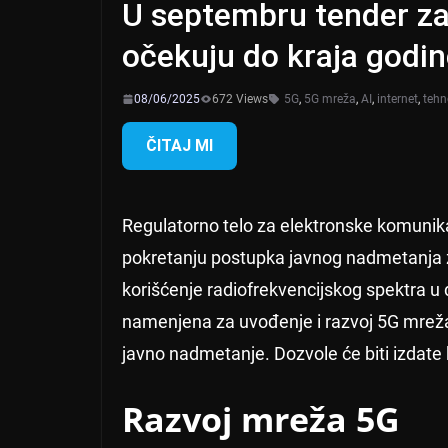
U septembru tender za
očekuju do kraja godi
08/06/2025
672 Views
5G
,
5G mreža
,
AI
,
internet
,
tehn
ČITAJ MI
Regulatorno telo za elektronske komunika
pokretanju postupka javnog nadmetanja z
korišćenje radiofrekvencijskog spektra u
namenjena za uvođenje i razvoj 5G mreža
javno nadmetanje. Dozvole će biti izdate
Razvoj mreža 5G