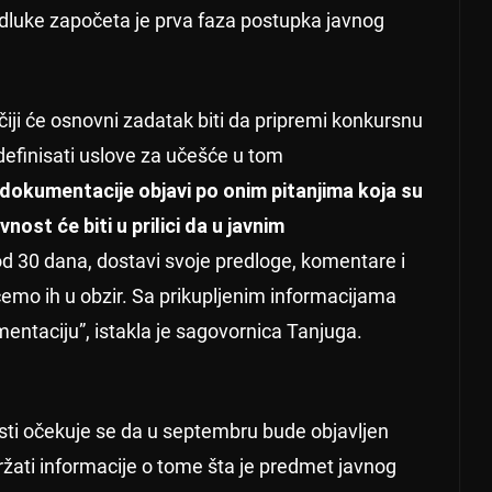
luke započeta je prva faza postupka javnog
čiji će osnovni zadatak biti da pripremi konkursnu
efinisati uslove za učešće u tom
 dokumentacije objavi po onim pitanjima koja su
st će biti u prilici da u javnim
od 30 dana, dostavi svoje predloge, komentare i
ćemo ih u obzir. Sa prikupljenim informacijama
ntaciju”, istakla je sagovornica Tanjuga.
sti očekuje se da u septembru bude objavljen
žati informacije o tome šta je predmet javnog