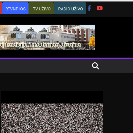
RTVNP iOS
TV UŽIVO
RADIO UŽIVO