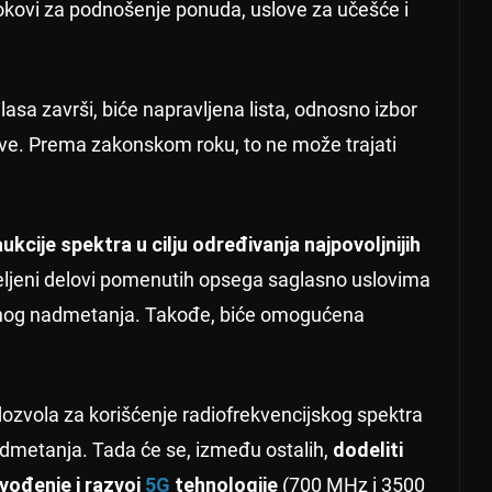
okovi za podnošenje ponuda, uslove za učešće i
asa završi, biće napravljena lista, odnosno izbor
ove. Prema zakonskom roku, to ne može trajati
kcije spektra u cilju određivanja najpovoljnijih
deljeni delovi pomenutih opsega saglasno uslovima
avnog nadmetanja. Takođe, biće omogućena
dozvola za korišćenje radiofrekvencijskog spektra
admetanja. Tada će se, između ostalih,
dodeliti
vođenje i razvoj
5G
tehnologije
(700 MHz i 3500