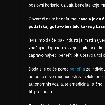
poslovni korisnici uživaju benefite koje 
Govoreći o tim benefitima,
navela je da 
podataka, gotovo bez bilo kakvog kašn
“Mislimo da će ipak industrija imati najve
značajno doprineti razvoju digitalnog dr
zapravo najveći benefiti biti upravo u toj o
Dodala je da će pored
benefita
za individ
potpuno nove mogućnosti za celokupno dr
autonomnih vozila, telemedicina i slično.
tih prednosti.