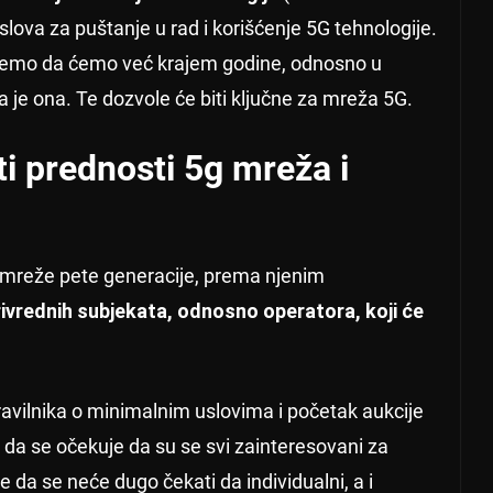
lova za puštanje u rad i korišćenje 5G tehnologije.
ujemo da ćemo već krajem godine, odnosno u
 je ona. Te dozvole će biti ključne za mreža 5G.
ti prednosti 5g mreža i
ite mreže pete generacije, prema njenim
privrednih subjekata, odnosno operatora, koji će
vilnika o minimalnim uslovima i početak aukcije
 da se očekuje da su se svi zainteresovani za
 da se neće dugo čekati da individualni, a i