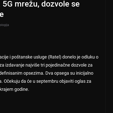
 5G mrežu, dozvole se
ne
ologija
cije i poštanske usluge (Ratel) donelo je odluku o
a izdavanje najviše tri pojedinačne dozvole za
 definisanim opsezima. Dva opsega su inicijalno
. Očekuju da će u septembru objaviti oglas za
 krajem godine.