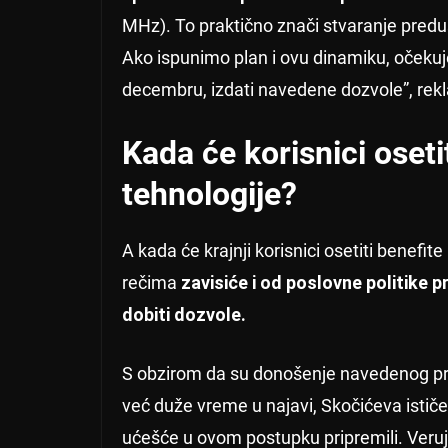
MHz). To praktično znači stvaranje predus
Ako ispunimo plan i ovu dinamiku, oček
decembru, izdati navedene dozvole”, rekla
Kada će korisnici oseti
tehnologije?
A kada će krajnji korisnici osetiti benef
rečima
zavisiće i od poslovne politike 
dobiti dozvole.
S obzirom da su donošenje navedenog pra
već duže vreme u najavi, Skočićeva ističe
ućešće u ovom postupku pripremili. Veruje