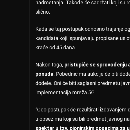
nadmetanja. Takođe će sadržati koji su r
slično.
Kada se taj postupak odnosno trajanje ogl
kandidata koji ispunjavaju propisane usl
kraće od 45 dana.
Nakon toga,
pristupiće se sprovođenju au
ponuda
. Pobednicima aukcije će biti do
dodele. Oni će biti saglasni predmetu j
implementacija mreža 5G.
“Ceo postupak će rezultirati izdavanjem 
u opsezima koji su bili predmet javnog n
spektar u tzv. pionirskim opsezima za u