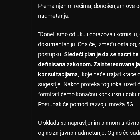
Prema njenim rečima, donošenjem ove od
nadmetanja.
“Doneli smo odluku i obrazovali komisiju, 
dokumentaciju. Ona će, između ostalog, d
postupku.
Sledeći plan je da se nacrt te
definisana zakonom. Zainteresovana javno
konsultacijama,
koje neće trajati kraće 
sugestije. Nakon proteka tog roka, uzeti 
formirati ćemo konačnu konkursnu dokume
Postupak će pomoći razvoju mreža 5G.
U skladu sa napravljenim planom aktivno
oglas za javno nadmetanje. Oglas će sadr