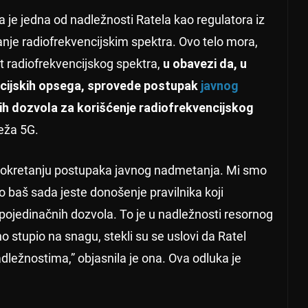
a je jedna od nadležnosti Ratela kao regulatora iz
anje radiofrekvencijskim spektra. Ovo telo mora,
t radiofrekvencijskog spektra,
u obavezi da, u
cijskih opsega, sprovede postupak
javnog
nih dozvola za korišćenje radiofrekvencijskog
eža 5G.
 pokretanju postupaka javnog nadmetanja. Mi smo
o baš sada jeste donošenje pravilnika koji
pojedinačnih dozvola. To je u nadležnosti resornog
no stupio na snagu, stekli su se uslovi da Ratel
ležnostima,” objasnila je ona. Ova odluka je