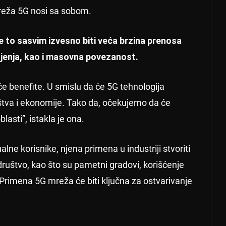
mreža 5G nosi sa sobom.
će to sasvim izvesno biti veća brzina prenosa
jenja, kao i masovna povezanost.
će benefite. U smislu da će 5G tehnologija
uštva i ekonomije. Tako da, očekujemo da će
blasti”, istakla je ona.
ualne korisnike, njena primena u industriji stvoriti
uštvo, kao što su pametni gradovi, korišćenje
 Primena 5G mreža će biti ključna za ostvarivanje