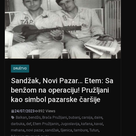
DRUŠTVO
Sandžak, Novi Pazar… Etem: Sa
benžom na operaciju! Pružljani
kao simbol pazarske čaršije
24/07/2023
892 Views
Balkan
,
bendžo
,
Braća Pružljani
,
bubanj
,
carsija
,
daire
,
darbuka
,
def
,
Etem Pružljanin
,
Jugoslavija
,
kafana
,
kaval
,
mehana
,
novi pazar
,
sandžak
,
Sjenica
,
tambure
,
Tutun
,