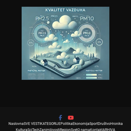
Naslovna
SVE VESTI
KATEGORIJE
Politika
Ekonomija
Sport
Društvo
Hronika
Kultura
SciTech
Zanimljivosti
Region
Svet
O nama
Kontakt
ARHIVA