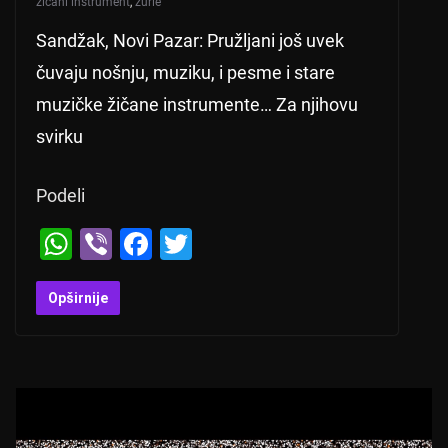
žičani instrument
,
zurle
Sandžak, Novi Pazar: Pružljani još uvek
čuvaju nošnju, muziku, i pesme i stare
muzičke žičane instrumente… Za njihovu
svirku
Podeli
W
Vi
F
T
h
b
a
wi
at
er
c
tt
Opširnije
s
e
er
A
b
p
o
p
o