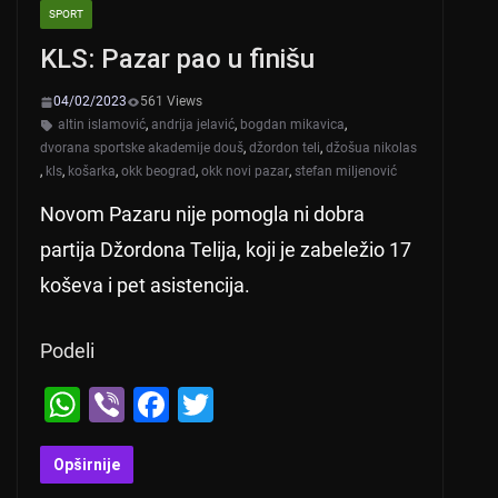
SPORT
KLS: Pazar pao u finišu
04/02/2023
561 Views
altin islamović
,
andrija jelavić
,
bogdan mikavica
,
dvorana sportske akademije douš
,
džordon teli
,
džošua nikolas
,
kls
,
košarka
,
okk beograd
,
okk novi pazar
,
stefan miljenović
Novom Pazaru nije pomogla ni dobra
partija Džordona Telija, koji je zabeležio 17
koševa i pet asistencija.
Podeli
W
Vi
F
T
h
b
a
wi
at
er
c
tt
Opširnije