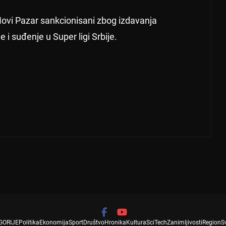
Novi Pazar sankcionisani zbog izdavanja
i suđenje u Super ligi Srbije.
GORIJE
Politika
Ekonomija
Sport
Društvo
Hronika
Kultura
SciTech
Zanimljivosti
Region
S