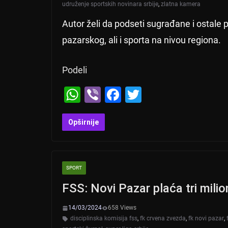
udruženje sportskih novinara srbije
,
zlatna kamera
Autor želi da podseti sugrađane i ostale 
pazarskog, ali i sporta na nivou regiona.
Podeli
W
Vi
F
T
h
b
a
wi
at
er
c
tt
Opširnije
s
e
er
A
b
SPORT
p
o
FSS: Novi Pazar plaća tri milio
p
o
k
14/03/2024
658 Views
disciplinska komisija fss
,
fk crvena zvezda
,
fk novi pazar
,