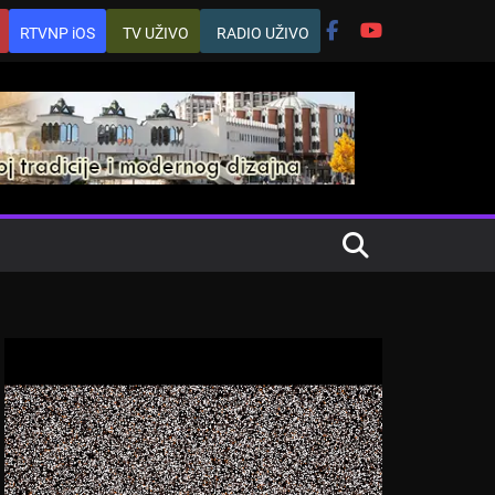
RTVNP iOS
TV UŽIVO
RADIO UŽIVO