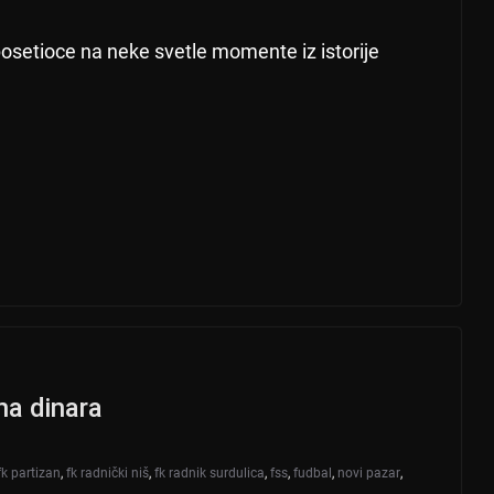
posetioce na neke svetle momente iz istorije
na dinara
fk partizan
,
fk radnički niš
,
fk radnik surdulica
,
fss
,
fudbal
,
novi pazar
,