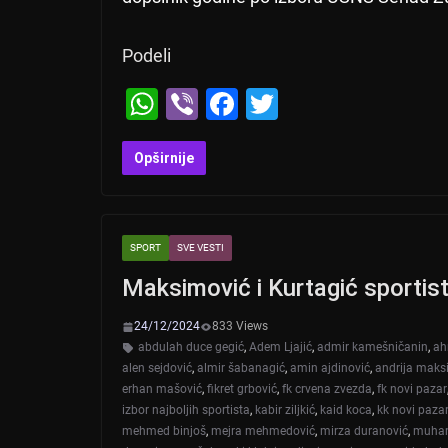
Podeli
W
Vi
F
T
h
b
a
wi
at
er
c
tt
Opširnije
s
e
er
A
b
SPORT
SVE VESTI
p
o
Maksimović i Kurtagić sportis
p
o
k
24/12/2024
833 Views
abdulah duce gegić
,
Adem Ljajić
,
admir kamešničanin
,
ah
alen sejdović
,
almir šabanagić
,
amin ajdinović
,
andrija maks
erhan mašović
,
fikret grbović
,
fk crvena zvezda
,
fk novi pazar
izbor najboljih sportista
,
kabir ziljkić
,
kaid koca
,
kk novi paza
mehmed binjoš
,
mejra mehmedović
,
mirza duranović
,
muham