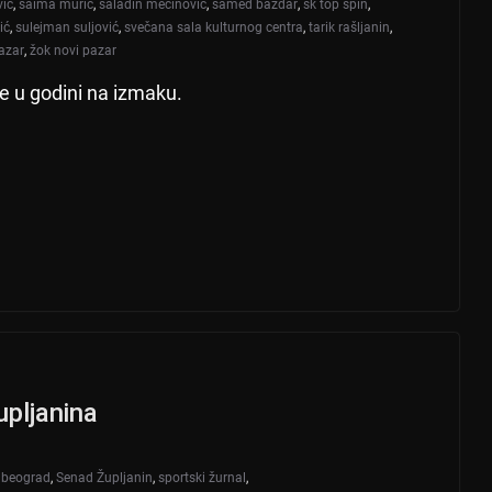
vić
,
saima murić
,
saladin mecinović
,
samed baždar
,
sk top spin
,
ić
,
sulejman suljović
,
svečana sala kulturnog centra
,
tarik rašljanin
,
azar
,
žok novi pazar
e u godini na izmaku.
upljanina
 beograd
,
Senad Župljanin
,
sportski žurnal
,