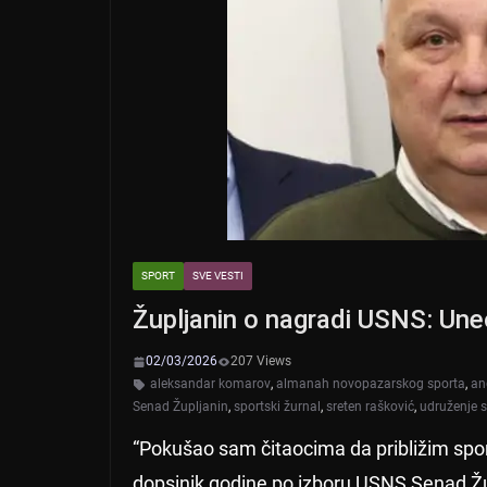
SPORT
SVE VESTI
Župljanin o nagradi USNS: Un
02/03/2026
207 Views
aleksandar komarov
,
almanah novopazarskog sporta
,
an
Senad Župljanin
,
sportski žurnal
,
sreten rašković
,
udruženje s
“Pokušao sam čitaocima da približim sport 
dopsinik godine po izboru USNS Senad Žu