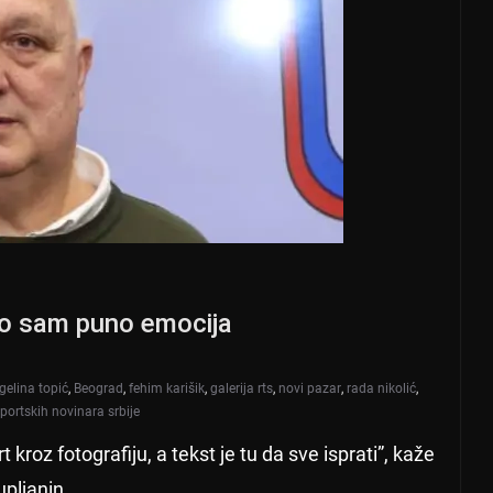
eo sam puno emocija
gelina topić
,
Beograd
,
fehim karišik
,
galerija rts
,
novi pazar
,
rada nikolić
,
portskih novinara srbije
kroz fotografiju, a tekst je tu da sve isprati”, kaže
pljanin.