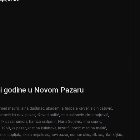
ti godine u Novom Pazaru
med mavrić
,
ajna duštinac
,
akademija fudbala kerver
,
aldin ćatović
,
imović
,
bk novi pazar
,
dževad baltić
,
edin salihović
,
elma hajrović
,
,
fk pazar juniors
,
hamza rašljanin
,
Haris Suljević
,
ilma čaprić
,
r 1969
,
kk pazar
,
kristina kuluhova
,
lazar filipović
,
medina mekić
,
ed dupljak
,
nikola mijailović
,
novi pazar
,
numan ukić
,
ofk ras
,
rifat ziljkić
,