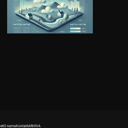
vet
O nama
Kontakt
ARHIVA