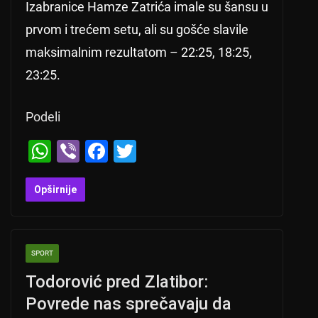
Izabranice Hamze Zatrića imale su šansu u
prvom i trećem setu, ali su gošće slavile
maksimalnim rezultatom – 22:25, 18:25,
23:25.
Podeli
W
Vi
F
T
h
b
a
wi
at
er
c
tt
Opširnije
s
e
er
A
b
SPORT
p
o
Todorović pred Zlatibor:
p
o
Povrede nas sprečavaju da
k