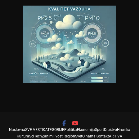
Naslovna
SVE VESTI
KATEGORIJE
Politika
Ekonomija
Sport
Društvo
Hronika
Kultura
SciTech
Zanimljivosti
Region
Svet
O nama
Kontakt
ARHIVA