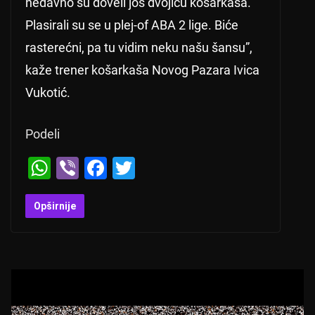
nedavno su doveli još dvojicu košarkaša.
Plasirali su se u plej-of ABA 2 lige. Biće
rasterećni, pa tu vidim neku našu šansu”,
kaže trener košarkaša Novog Pazara Ivica
Vukotić.
Podeli
W
Vi
F
T
h
b
a
wi
at
er
c
tt
Opširnije
s
e
er
A
b
p
o
p
o