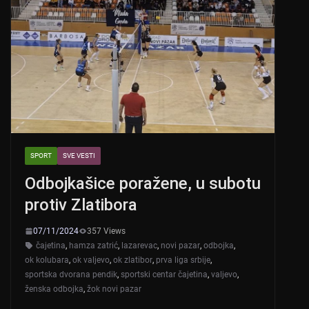
SPORT
SVE VESTI
Odbojkašice poražene, u subotu
protiv Zlatibora
07/11/2024
357 Views
čajetina
,
hamza zatrić
,
lazarevac
,
novi pazar
,
odbojka
,
ok kolubara
,
ok valjevo
,
ok zlatibor
,
prva liga srbije
,
sportska dvorana pendik
,
sportski centar čajetina
,
valjevo
,
ženska odbojka
,
žok novi pazar