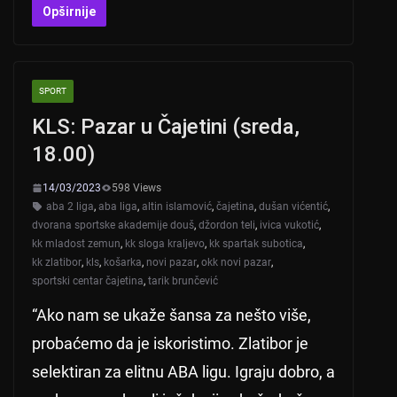
at
er
c
tt
Opširnije
s
e
er
A
b
SPORT
p
o
KLS: Pazar u Čajetini (sreda,
p
o
18.00)
k
14/03/2023
598 Views
aba 2 liga
,
aba liga
,
altin islamović
,
čajetina
,
dušan vićentić
,
dvorana sportske akademije douš
,
džordon teli
,
ivica vukotić
,
kk mladost zemun
,
kk sloga kraljevo
,
kk spartak subotica
,
kk zlatibor
,
kls
,
košarka
,
novi pazar
,
okk novi pazar
,
sportski centar čajetina
,
tarik brunčević
“Ako nam se ukaže šansa za nešto više,
probaćemo da je iskoristimo. Zlatibor je
selektiran za elitnu ABA ligu. Igraju dobro, a