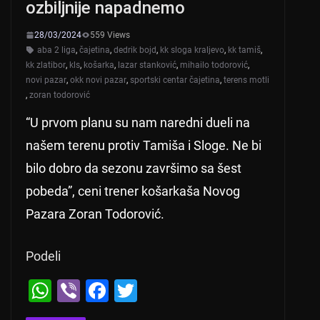
ozbiljnije napadnemo
28/03/2024
559 Views
aba 2 liga
,
čajetina
,
dedrik bojd
,
kk sloga kraljevo
,
kk tamiš
,
kk zlatibor
,
kls
,
košarka
,
lazar stanković
,
mihailo todorović
,
novi pazar
,
okk novi pazar
,
sportski centar čajetina
,
terens motli
,
zoran todorović
“U prvom planu su nam naredni dueli na
našem terenu protiv Tamiša i Sloge. Ne bi
bilo dobro da sezonu završimo sa šest
pobeda”, ceni trener košarkaša Novog
Pazara Zoran Todorović.
Podeli
W
Vi
F
T
h
b
a
wi