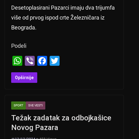
Desetoplasirani Pazarci imaju dva trijumfa
više od prvog ispod crte Železničara iz
Beograda.
Podeli
W
Vi
F
T
h
b
a
wi
at
er
c
tt
Opširnije
s
e
er
A
b
SPORT
SVE VESTI
p
o
Težak zadatak za odbojkašice
p
o
Novog Pazara
k