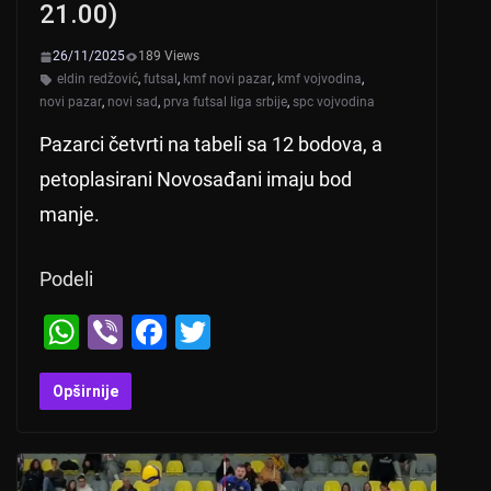
21.00)
26/11/2025
189 Views
eldin redžović
,
futsal
,
kmf novi pazar
,
kmf vojvodina
,
novi pazar
,
novi sad
,
prva futsal liga srbije
,
spc vojvodina
Pazarci četvrti na tabeli sa 12 bodova, a
petoplasirani Novosađani imaju bod
manje.
Podeli
W
Vi
F
T
h
b
a
wi
at
er
c
tt
Opširnije
s
e
er
A
b