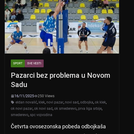
p
o
p
o
k
SPORT
SVE VESTI
Pazarci bez problema u Novom
Sadu
16/11/2025
250 Views
eldan novalić
,
klek
,
novi pazar
,
novi sad
,
odbojka
,
ok klek
,
ok novi pazar
,
ok novi sad
,
ok smederevo
,
prva liga srbije
,
smederevo
,
spc vojvodina
Četvrta ovosezonska pobeda odbojkaša