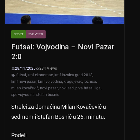
SPORT
SVE VESTI
Futsal: Vojvodina – Novi Pazar
2:0
28/11/2025
234 Views
futsal
,
kmf ekonomac
,
kmf loznica grad 2018
,
kmf novi pazar
,
kmf vojvodina
,
kragujevac
,
loznica
,
milan kovačević
,
novi pazar
,
novi sad
,
prva futsal liga
,
spc vojvodina
,
stefan bosnić
Strelci za domaćina Milan Kovačević u
sedmom i Stefan Bosnić u 26. minutu.
Podeli