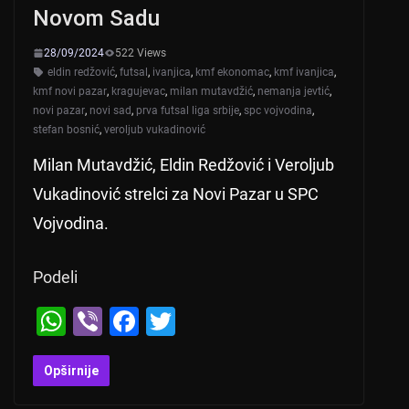
Novom Sadu
k
28/09/2024
522 Views
eldin redžović
,
futsal
,
ivanjica
,
kmf ekonomac
,
kmf ivanjica
,
kmf novi pazar
,
kragujevac
,
milan mutavdžić
,
nemanja jevtić
,
novi pazar
,
novi sad
,
prva futsal liga srbije
,
spc vojvodina
,
stefan bosnić
,
veroljub vukadinović
Milan Mutavdžić, Eldin Redžović i Veroljub
Vukadinović strelci za Novi Pazar u SPC
Vojvodina.
Podeli
W
Vi
F
T
h
b
a
wi
at
er
c
tt
Opširnije
s
e
er