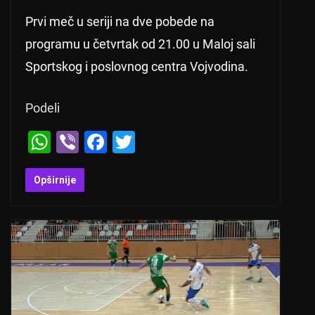
Prvi meč u seriji na dve pobede na
programu u četvrtak od 21.00 u Maloj sali
Sportskog i poslovnog centra Vojvodina.
Podeli
W
Vi
F
T
h
b
a
wi
at
er
c
tt
Opširnije
s
e
er
A
b
p
o
p
o
k