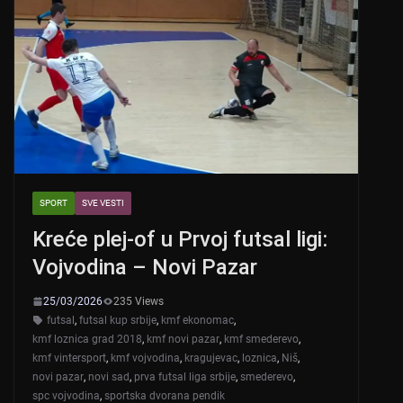
SPORT
SVE VESTI
Kreće plej-of u Prvoj futsal ligi:
Vojvodina – Novi Pazar
25/03/2026
235 Views
futsal
,
futsal kup srbije
,
kmf ekonomac
,
kmf loznica grad 2018
,
kmf novi pazar
,
kmf smederevo
,
kmf vintersport
,
kmf vojvodina
,
kragujevac
,
loznica
,
Niš
,
novi pazar
,
novi sad
,
prva futsal liga srbije
,
smederevo
,
spc vojvodina
,
sportska dvorana pendik