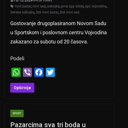
13/12/2024
458 Views
novi pazar
,
novi sad
,
odbojka
,
prva liga srbije
,
spc vojvodina
,
ženska odbojka
,
žok novi pazar
,
žok novi sad
Gostovanje drugoplasiranom Novom Sadu
u Sportskom i poslovnom centru Vojvodina
zakazano za subotu od 20 časova.
Podeli
W
Vi
F
T
h
b
a
wi
at
er
c
tt
Opširnije
s
e
er
A
b
SPORT
p
o
Pazarcima sva tri boda u
p
o