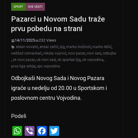
SPORT
SVE VESTI
Pazarci u Novom Sadu traže
prvu pobedu na strani
14/11/2025
232 Views
eldan novalić
,
ensar zečić
,
ljig
,
marko božović
,
marko lečić
,
nedžad osmankač
,
nikola vujović
,
novi pazar
,
novi sad
,
odbojka
,
ok novi pazar
,
ok novi sad
,
ok spartak ljig
,
ok vojvodina
,
prva liga srbije
,
spc vojvodina
Odbojkaši Novog Sada i Novog Pazara
igraće u nedelju od 20.00 u Sportskom i
poslovnom centru Vojvodina.
Podeli
W
Vi
F
T