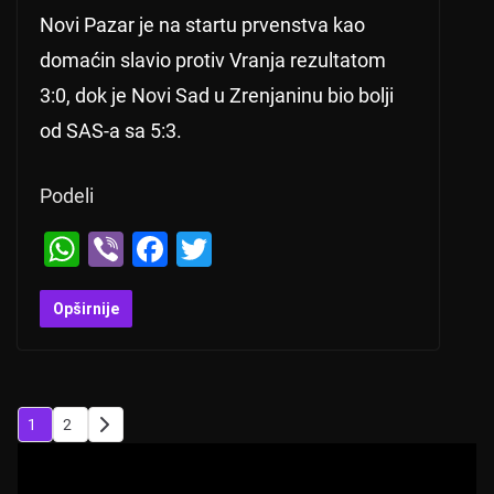
Novi Pazar je na startu prvenstva kao
domaćin slavio protiv Vranja rezultatom
3:0, dok je Novi Sad u Zrenjaninu bio bolji
od SAS-a sa 5:3.
Podeli
W
Vi
F
T
h
b
a
wi
at
er
c
tt
Opširnije
s
e
er
A
b
p
o
Posts
1
2
p
o
pagination