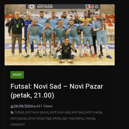
A
b
p
o
p
o
k
SPORT
Futsal: Novi Sad – Novi Pazar
(petak, 21.00)
26/09/2024
451 Views
futsal
,
kmf novi pazar
,
kmf novi sad
,
kmf sas
,
kmf vranje
,
novi pazar
,
prva futsal liga srbije
,
spc vojvodina
,
vranje
,
zrenjanin