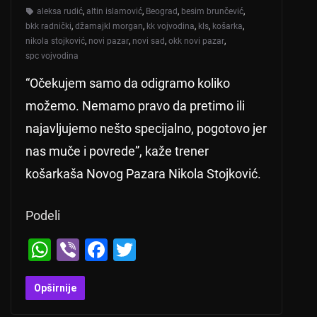
aleksa rudić
,
altin islamović
,
Beograd
,
besim brunčević
,
bkk radnički
,
džamajkl morgan
,
kk vojvodina
,
kls
,
košarka
,
nikola stojković
,
novi pazar
,
novi sad
,
okk novi pazar
,
spc vojvodina
“Očekujem samo da odigramo koliko
možemo. Nemamo pravo da pretimo ili
najavljujemo nešto specijalno, pogotovo jer
nas muče i povrede”, kaže trener
košarkaša Novog Pazara Nikola Stojković.
Podeli
W
Vi
F
T
h
b
a
wi
at
er
c
tt
Opširnije