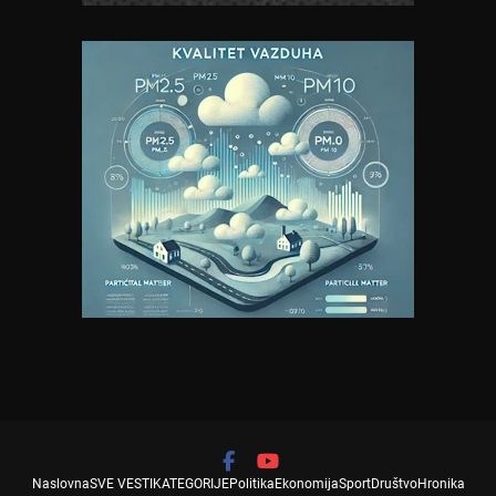
Naslovna
SVE VESTI
KATEGORIJE
Politika
Ekonomija
Sport
Društvo
Hronika