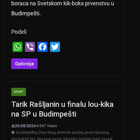
boraca na Svetskom kik-boks prvenstvu u
Budimpešti.
Podeli
W
Vi
F
T
h
b
a
wi
at
er
c
tt
Opširnije
s
e
er
A
b
SPORT
p
o
Tarik Rašljanin u finalu lou-kika
p
o
na SP u Budimpešti
k
29/08/2024
547 Views
budimpešta
,
Crna Gora
,
dominik sarnjai
,
jovan lipovina
,
kbs bukvić tim
,
kbs novi pazar
,
kik-boks
,
ladislav tulej
,
lou-kik
,