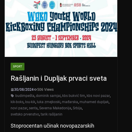
SPORT
Rašljanin i Dupljak prvaci sveta
30/08/2024
506 Views
budimpešta
,
dominik sarnjai
,
kbs bukvić tim
,
kbs novi pazar
,
kik-boks
,
lou-kik
,
luka zmejkoski
,
mađarska
,
muhamed dupljak
,
novi pazar
,
senta
,
Severna Makedonija
,
Srbija
,
svetsko prvenstvo
,
tarik rašljanin
Stoprocentan učinak novopazarskih