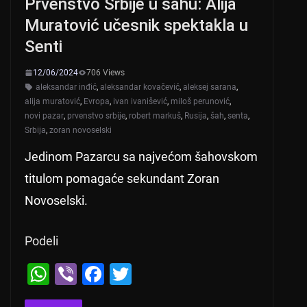
Prvenstvo Srbije u šahu: Alija
p
o
Muratović učesnik spektakla u
k
Senti
12/06/2024
706 Views
aleksandar inđić
,
aleksandar kovačević
,
aleksej sarana
,
alija muratović
,
Evropa
,
ivan ivanišević
,
miloš perunović
,
novi pazar
,
prvenstvo srbije
,
robert markuš
,
Rusija
,
šah
,
senta
,
Srbija
,
zoran novoselski
Jedinom Pazarcu sa najvećom šahovskom
titulom pomagaće sekundant Zoran
Novoselski.
Podeli
W
Vi
F
T
h
b
a
wi