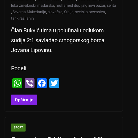
luka zmejkoski
,
mađarska
,
muhamed dupljak
,
novi pazar
,
senta
,
Severna Makedonija
,
slovačka
,
Srbija
,
svetsko prvenstvo
,
tarik rašljanin
Član Bukvić tima u polufinalu odlukom
sudija 2:1 savladao crnogorskog borca
Jovana Lipovinu.
Podeli
W
Vi
F
T
h
b
a
wi
at
er
c
tt
Opširnije
s
e
er
A
b
SPORT
p
o