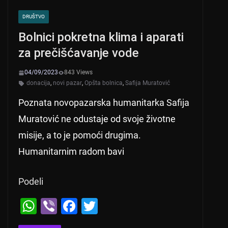
DRUŠTVO
Bolnici pokretna klima i aparati
za prečišćavanje vode
04/09/2023
843 Views
donacija
,
novi pazar
,
Opšta bolnica
,
Safija Muratović
Poznata novopazarska humanitarka Safija
Muratović ne odustaje od svoje životne
misije, a to je pomoći drugima.
Humanitarnim radom bavi
Podeli
W
Vi
F
T
h
b
a
wi