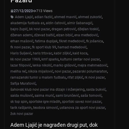
27/12/2023
713 Views
Adem Ljajić
,
adian fazlić
,
ahmed mavrić
,
ahmed zukorlić
,
akademija fudbala as
,
aldin ćatović
,
almir šabanagić
,
bajro župić
,
bk novi pazar
,
dragan petrović
,
džejlan toskić
,
dženan ademi
,
dževad baltić
,
elzan bibić
,
ena međedović
,
erhan mašović
,
fatima dupljak
,
fikret međedović
,
fk jošanica
,
fk novi pazar
,
fk sport klub 99
,
hamad međedović
,
Haris Suljević
,
haris trtovac
,
kabir ziljkić
,
kaid koca
,
kk novi pazar 1969
,
kmf sparks
,
kulturni centar novi pazar
,
lazar filipović
,
lenka nikolić
,
marko glišović
,
mejra mehmedović
,
meliha reč
,
nikola mijailović
,
novi pazar
,
pazarski polumaraton
,
ramazanski turnir u malom fudbalu
,
rifat ziljkić
,
rk novi pazar
,
Safija Muratović
,
šahovski klub novi pazar ina dizajn i inženjering
,
saida bukvić
,
saida mušović
,
saima murić
,
sami brunčević
,
saša tomović
,
sk top spin
,
sportske igre mladih
,
sportski savez novi pazar
,
tarik rašljanin
,
teodora simović
,
ustanova za sport novi pazar
,
žok novi pazar
Adem Ljajić je nagrađen drugi put, dok