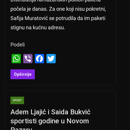
počela je danas. Za one koji nisu pokretni,
Safija Muratović se potrudila da im paketi
stignu na kućnu adresu.
Podeli
W
Vi
F
T
h
b
a
wi
at
er
c
tt
Opširnije
s
e
er
A
b
SPORT
p
o
Adem Ljajić i Saida Bukvić
p
o
sportisti godine u Novom
k
Pazaru