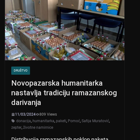
DRUŠTVO
Novopazarska humanitarka
nastavlja tradiciju ramazanskog
darivanja
11/03/2024
809 Views
donacija
,
humanitarka
,
paketi
,
Pomoć
,
Safija Muratović
,
zepter
,
životne namirnice
Distribucija ramazanskih poklon paketa