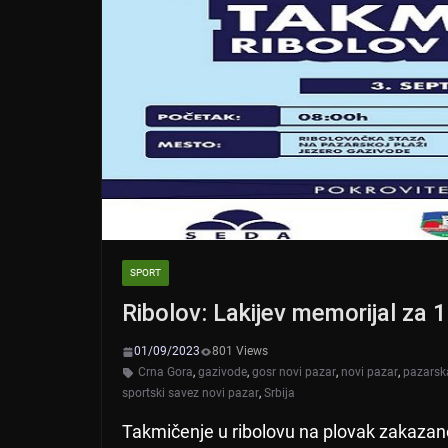
SPORT
Ribolov: Lakijev memorijal za 
01/09/2023
801 Views
Crna Gora
,
gazivode
,
gosr novi pazar
,
novi pazar
,
pazarsk
sportski savez novi pazar
,
Srbija
Takmičenje u ribolovu na plovak zakazan