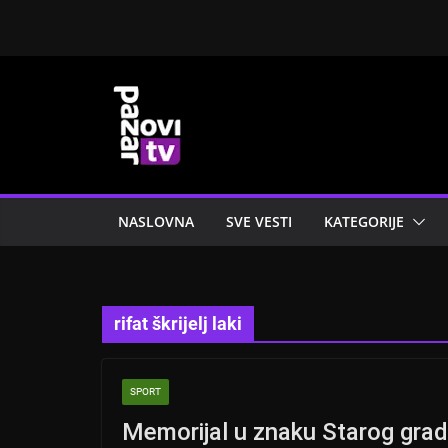
Skip
to
content
NASLOVNA
SVE VESTI
KATEGORIJE
rifat škrijelj laki
SPORT
Memorijal u znaku Starog grada