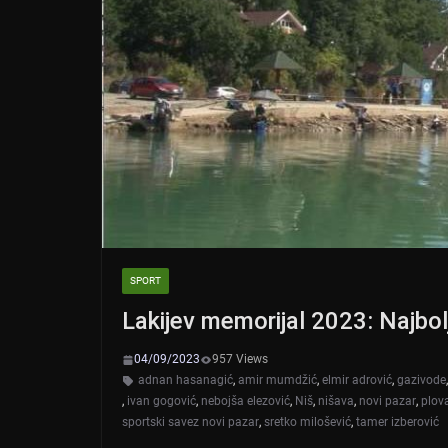
SPORT
Lakijev memorijal 2023: Najbol
04/09/2023
957 Views
adnan hasanagić
,
amir mumdžić
,
elmir adrović
,
gazivode
,
ivan gogović
,
nebojša elezović
,
Niš
,
nišava
,
novi pazar
,
plova
sportski savez novi pazar
,
sretko milošević
,
tamer izberović