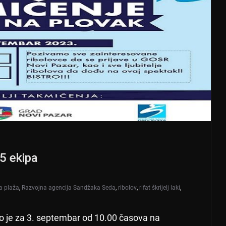
15 ekipa
a plaža
,
Razvojna agencija Sandžaka Seda
,
ribolov
,
rifat škrijelj laki
,
o je za 3. septembar od 10.00 časova na