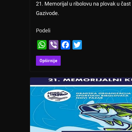
21. Memorijal u ribolovu na plovak u čast 
Gazivode.
Podeli
W
Vi
F
T
h
b
a
wi
at
er
c
tt
Opširnije
s
e
er
A
b
p
o
p
o
k