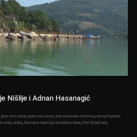
je Nišlije i Adnan Hasanagić
,
gosr novi pazar
,
grad novi pazar
,
ibar kosovska mitrovica
,
ismail fujaljkić
k arilje
,
raška
,
Razvojna agencija Sandžaka Seda
,
rifat škrijelj laki
,