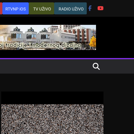
RTVNP iOS
TV UŽIVO
RADIO UŽIVO