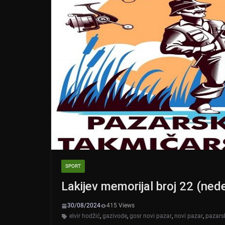
SPORT
Lakijev memorijal broj 22 (nede
30/08/2024
415 Views
elvir hodžić
,
gazivode
,
gosr novi pazar
,
novi pazar
,
pazars