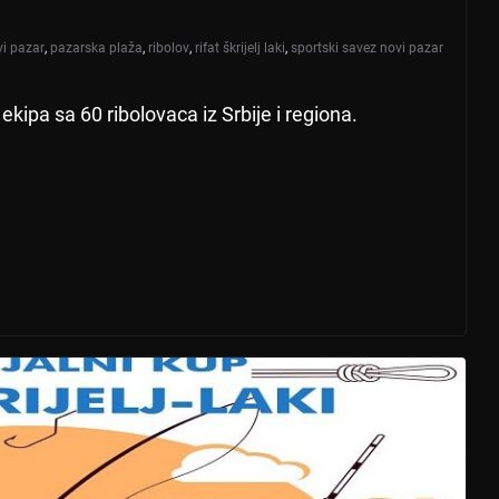
vi pazar
,
pazarska plaža
,
ribolov
,
rifat škrijelj laki
,
sportski savez novi pazar
kipa sa 60 ribolovaca iz Srbije i regiona.