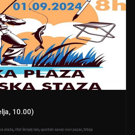
lja, 10.00)
ka plaža
,
rifat škrijelj laki
,
sportski savez novi pazar
,
Srbija