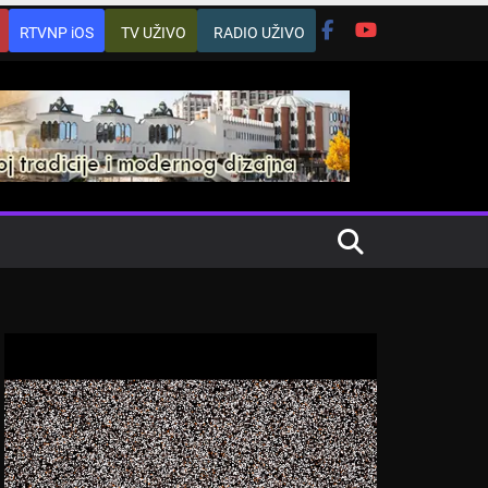
RTVNP iOS
TV UŽIVO
RADIO UŽIVO