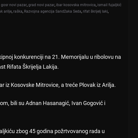
,
gosr novi pazar
,
grad novi pazar
,
ibar kosovska mitrovica
,
ismail fujaljkić
k arilje
,
raška
,
Razvojna agencija Sandžaka Seda
,
rifat škrijelj laki
,
kipnoj konkurenciji na 21. Memorijalu u ribolovu na
 Rifata Škrijelja Lakija.
iz Kosovske Mitrovice, a treće Plovak iz Arilja.
dom, bili su Adnan Hasanagić, Ivan Gogović i
aljkiću zbog 45 godina požrtvovanog rada u