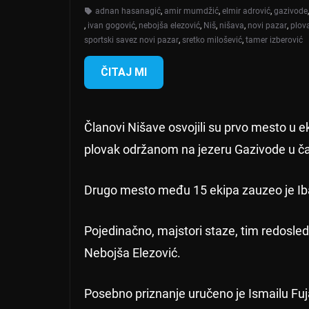
adnan hasanagić
,
amir mumdžić
,
elmir adrović
,
gazivode
,
ivan gogović
,
nebojša elezović
,
Niš
,
nišava
,
novi pazar
,
plova
sportski savez novi pazar
,
sretko milošević
,
tamer izberović
ČITAJ MI
Članovi Nišave osvojili su prvo mesto u e
plovak održanom na jezeru Gazivode u čast
Drugo mesto među 15 ekipa zauzeo je Ibar 
Pojedinačno, majstori staze, tim redosle
Nebojša Elezović.
Posebno priznanje uručeno je Ismailu Fuj