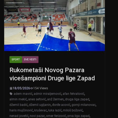
SPORT
SVE VESTI
Rukometaši Novog Pazara
vicešampioni Druge lige Zapad
18/05/2026
154 Views
adem mavrić
,
admir miraljemović
,
afan fehratović
,
almin mekić
,
anes sefović
,
anž žermen
,
druga liga zapad
,
džemil badić
,
džemil ugljanin
,
đorđe acović
,
gornji milanovac
,
haris mujčinović
,
kruševac
,
luka lazić
,
miloš božović
,
nenad jovetić
,
novi pazar
,
omer ferizović
,
prva liga zapad
,