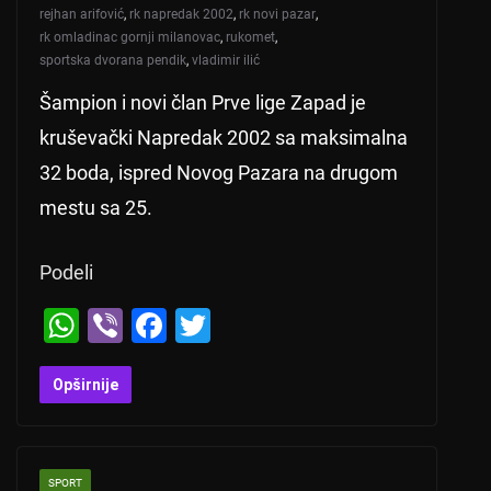
rejhan arifović
,
rk napredak 2002
,
rk novi pazar
,
rk omladinac gornji milanovac
,
rukomet
,
sportska dvorana pendik
,
vladimir ilić
Šampion i novi član Prve lige Zapad je
kruševački Napredak 2002 sa maksimalna
32 boda, ispred Novog Pazara na drugom
mestu sa 25.
Podeli
W
Vi
F
T
h
b
a
wi
at
er
c
tt
Opširnije
s
e
er
A
b
SPORT