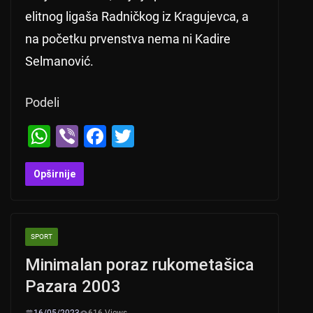
elitnog ligaša Radničkog iz Kragujevca, a
na početku prvenstva nema ni Kadire
Selmanović.
Podeli
W
Vi
F
T
h
b
a
wi
at
er
c
tt
Opširnije
s
e
er
A
b
SPORT
p
o
Minimalan poraz rukometašica
p
o
Pazara 2003
k
16/05/2023
616 Views