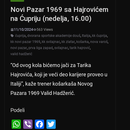
p
o
Novi Pazar 1969 sa Hajrovićem
p
o
na Ćupriju (nedelja, 16.00)
k
11/10/2024
563 Views
ćuprija
,
dvorana sportske akademije douš
,
Italija
,
kk ćuprija
,
kk novi pazar 1969
,
kk svilajnac
,
kk zlatar
,
košarka
,
nova varoš
,
novi pazar
,
prva liga zapad
,
svilajnac
,
tarik hajrović
,
valid hadžerić
“Od ovog kola bićemo jači za Tarika
Hajrovića, koji je veći deo karijere proveo u
Italiji”, kaže trener košarkaša Novog
Pazara 1969 Valid Hadžerić.
Podeli
W
Vi
F
T