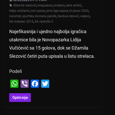
džamila slezović
,
kragujevac
,
kraljevo
,
lena andrić
,
lidija vučićević
,
novi pazar
,
prva liga zapad
,
rk pazar 2003
,
rukomet
,
sportska dvorana pendik
,
teodora leković
,
valjevo
,
žrk metalac 2015
,
žrk radnički 2
Najefikasnija i ujedno najbolja igračica
utakmice bila je Novopazarka Lidija
Vučićević sa 15 golova, dok se Džamila
Slezović četiri puta upisala u listu strelaca.
Podeli
W
Vi
F
T
h
b
a
wi
at
er
c
tt
Opširnije
s
e
er