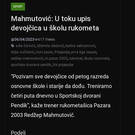
A
b
SPORT
p
o
Mahmutović: U toku upis
p
o
devojčica u školu rukometa
k
06/04/2023
617 Views
aiša ćorović
,
džamila slezović
,
kadira selmanović
,
lidija vučićević
,
novi pazar
,
Prijepolje
,
prva liga zapad
,
redžep mahmutović
,
rk pazar 2003
,
rukomet
,
škola rukometa
,
sportska dvorana pendik
,
žrk prijepolje
“Pozivam sve devojčice od petog razreda
osnovne škole i starije da dođu. Treniramo
četiri puta dnevno u Sportskoj dvorani
Pendik”, kaže trener rukometašica Pazara
2003 Redžep Mahmutović.
Podeli