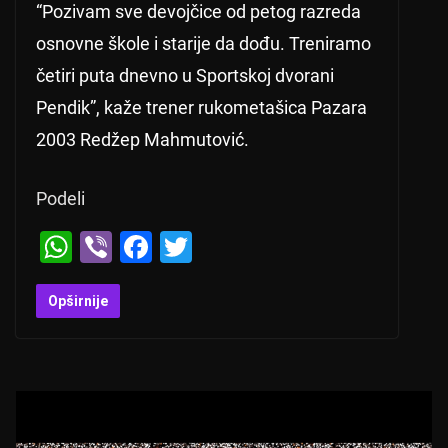
“Pozivam sve devojčice od petog razreda
osnovne škole i starije da dođu. Treniramo
četiri puta dnevno u Sportskoj dvorani
Pendik”, kaže trener rukometašica Pazara
2003 Redžep Mahmutović.
Podeli
W
Vi
F
T
h
b
a
wi
at
er
c
tt
Opširnije
s
e
er
A
b
p
o
p
o