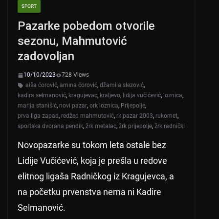
SPORT
Pazarke pobedom otvorile
sezonu, Mahmutović
zadovoljan
10/10/2023
728 Views
aiša ćorović
,
amina ćorović
,
džamila slezović
,
kadira selmanović
,
kragujevac
,
kraljevo
,
lidija vučićević
,
loznica
,
marija stanišić
,
novi pazar
,
ork loznica
,
Prijepolje
,
prva liga zapad
,
redžep mahmutović
,
rk pazar 2003
,
rukomet
,
sportska dvorana pendik
,
žrk metalac
,
žrk prijepolje
,
žrk radnički
Novopazarke su tokom leta ostale bez
Lidije Vučićević, koja je prešla u redove
elitnog ligaša Radničkog iz Kragujevca, a
na početku prvenstva nema ni Kadire
Selmanović.