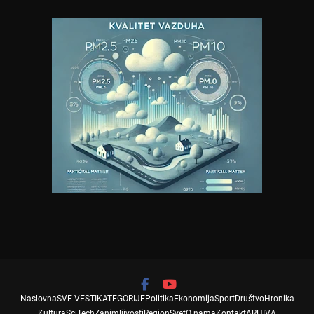
Naslovna
SVE VESTI
KATEGORIJE
Politika
Ekonomija
Sport
Društvo
Hronika
Kultura
SciTech
Zanimljivosti
Region
Svet
O nama
Kontakt
ARHIVA