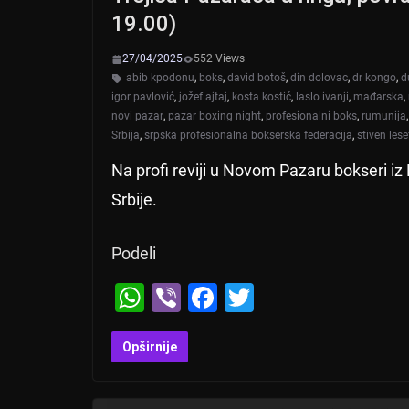
19.00)
27/04/2025
552 Views
abib kpodonu
,
boks
,
david botoš
,
din dolovac
,
dr kongo
,
d
igor pavlović
,
jožef ajtaj
,
kosta kostić
,
laslo ivanji
,
mađarska
,
novi pazar
,
pazar boxing night
,
profesionalni boks
,
rumunija
Srbija
,
srpska profesionalna bokserska federacija
,
stiven lese
Na profi reviji u Novom Pazaru bokseri i
Srbije.
Podeli
W
Vi
F
T
h
b
a
wi
at
er
c
tt
Opširnije
s
e
er