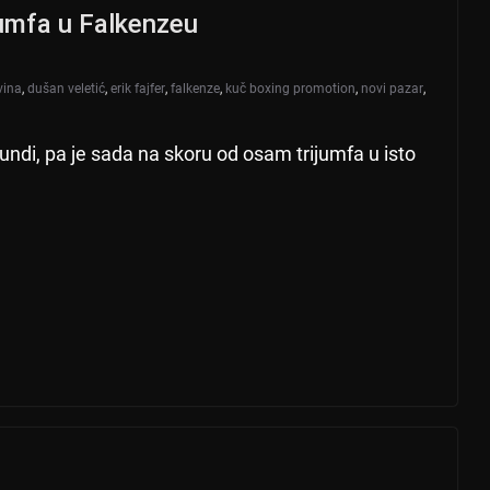
jumfa u Falkenzeu
vina
,
dušan veletić
,
erik fajfer
,
falkenze
,
kuč boxing promotion
,
novi pazar
,
rundi, pa je sada na skoru od osam trijumfa u isto