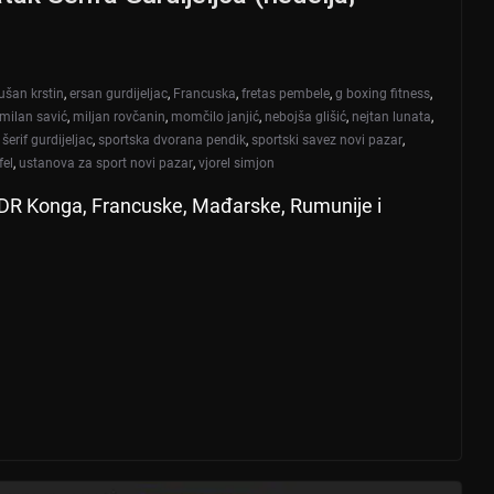
ušan krstin
,
ersan gurdijeljac
,
Francuska
,
fretas pembele
,
g boxing fitness
,
milan savić
,
miljan rovčanin
,
momčilo janjić
,
nebojša glišić
,
nejtan lunata
,
,
šerif gurdijeljac
,
sportska dvorana pendik
,
sportski savez novi pazar
,
fel
,
ustanova za sport novi pazar
,
vjorel simjon
z DR Konga, Francuske, Mađarske, Rumunije i