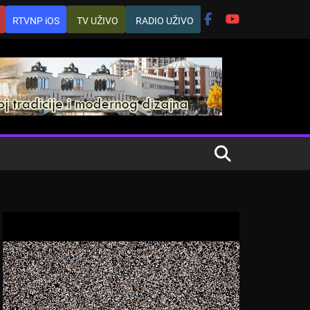
RTVNP iOS
TV UŽIVO
RADIO UŽIVO