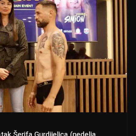
tak Šerifa Gurdijeljca (nedelja,