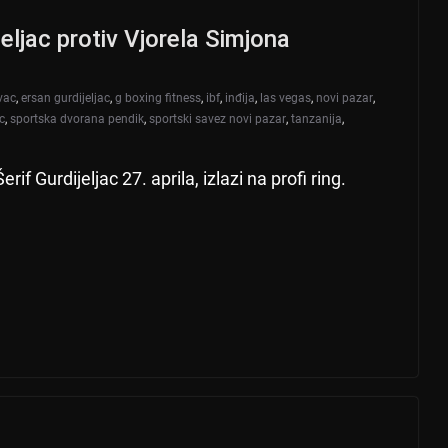
jeljac protiv Vjorela Simjona
vac
,
ersan gurdijeljac
,
g boxing fitness
,
ibf
,
inđija
,
las vegas
,
novi pazar
,
ac
,
sportska dvorana pendik
,
sportski savez novi pazar
,
tanzanija
,
f Gurdijeljac 27. aprila, izlazi na profi ring.