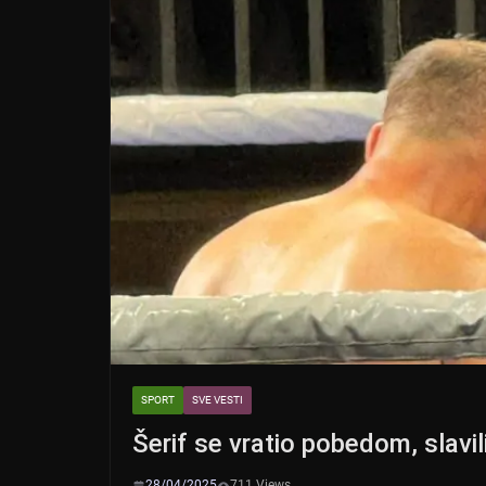
SPORT
SVE VESTI
Šerif se vratio pobedom, slavil
28/04/2025
711 Views