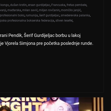
 kongo
,
dušan krstin
,
ersan gurdijeljac
,
Francuska
,
fretas pembele
,
ivanji
,
mađarska
,
milan savić
,
miljan rovčanin
,
momčilo janjić
,
profesionalni boks
,
rumunija
,
šerif gurdijeljac
,
smederevska palanka
,
rpska profesionalna bokserska federacija
,
stiven lesefel
,
ni Pendik, Šerif Gurdijeljac borbu u lakoj
daje Vjorela Simjona pre početka poslednje runde.