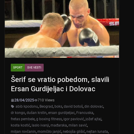
SPORT
SVE VESTI
Šerif se vratio pobedom, slavili
Ersan Gurdijeljac i Dolovac
28/04/2025
710 Views
abib kpodonu
,
Beograd
,
boks
,
david botoš
,
din dolovac
,
dr kongo
,
dušan krstin
,
ersan gurdijeljac
,
Francuska
,
fretas pembele
,
g boxing fitness
,
igor pavlović
,
jožef ajtaj
,
kosta kostić
,
laslo ivanji
,
mađarska
,
milan savić
,
miljan rovčanin
,
momčilo janjić
,
nebojša glišić
,
nejtan lunata
,