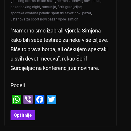
g boxing fitness
,
milan savić
,
nermin zećirović
,
novi pazar
,
pazar boxing night
,
rumunija
,
šerif gurdijeljac
,
sportska dvorana pendik
,
sportski savez novi pazar
,
ustanova za sport novi pazar
,
vjorel simjon
“Namerno smo izabrali Vjorela Simjona
kako bih sebe testirao za neke više ciljeve.
Biće to prava borba, ali očekujem spektakl
u svih devet mečeva”, rekao Šerif
Gurdijeljac na konferenciji za novinare.
Podeli
W
Vi
F
T
h
b
a
wi
at
er
c
tt
Opširnije
s
e
er