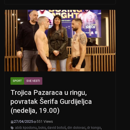
s
e
er
A
b
p
o
p
o
k
SPORT
SVE VESTI
Trojica Pazaraca u ringu,
povratak Šerifa Gurdijeljca
(nedelja, 19.00)
27/04/2025
551 Views
abib kpodonu
,
boks
,
david botoš
,
din dolovac
,
dr kongo
,