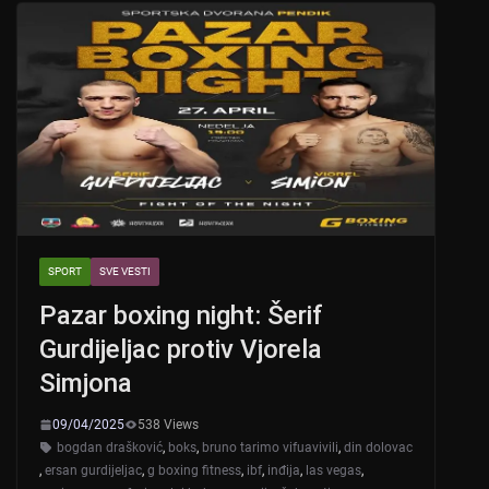
A
b
p
o
p
o
k
SPORT
SVE VESTI
Pazar boxing night: Šerif
Gurdijeljac protiv Vjorela
Simjona
09/04/2025
538 Views
bogdan drašković
,
boks
,
bruno tarimo vifuavivili
,
din dolovac
,
ersan gurdijeljac
,
g boxing fitness
,
ibf
,
inđija
,
las vegas
,