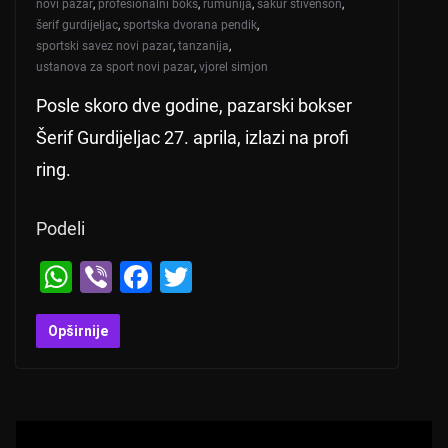
novi pazar
,
profesionalni boks
,
rumunija
,
šakur stivenson
,
šerif gurdijeljac
,
sportska dvorana pendik
,
sportski savez novi pazar
,
tanzanija
,
ustanova za sport novi pazar
,
vjorel simjon
Posle skoro dve godine, pazarski bokser
Šerif Gurdijeljac 27. aprila, izlazi na profi
ring.
Podeli
W
Vi
F
T
h
b
a
wi
at
er
c
tt
Opširnije
s
e
er
A
b
p
o