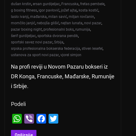
dušan krstin
,
ersan gurdijeljac
,
Francuska
,
fretas pembele
,
g boxing fitness
,
igor pavlović
,
jožef ajtaj
,
kosta kostić
,
laslo ivanji
,
mađarska
,
milan savić
,
miljan rovčanin
,
momčilo janjić
,
nebojša glišić
,
nejtan lunata
,
novi pazar
,
pazar boxing night
,
profesionalni boks
,
rumunija
,
šerif gurdijeljac
,
sportska dvorana pendik
,
sportski savez novi pazar
,
Srbija
,
srpska profesionalna bokserska federacija
,
stiven lesefel
,
ustanova za sport novi pazar
,
vjorel simjon
Na profi reviji u Novom Pazaru bokseri iz
DR Konga, Francuske, Mađarske, Rumunije
i Srbije.
Podeli
W
Vi
F
T
h
b
a
wi
Opširnije