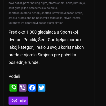
novi pazar
,
pazar boxing night
,
profesionalni boks
,
rumunija
,
šerif gurdijeljac
,
smederevska palanka
,
sportska dvorana pendik
,
sportski savez novi pazar
,
Srbija
,
srpska profesionalna bokserska federacija
,
stiven lesefel
,
ustanova za sport novi pazar
,
vjorel simjon
Pred oko 1.000 gledalaca u Sportskoj
dvorani Pendik, Šerif Gurdijeljac borbu u
lakoj kategoriji rešio u svoju korist nakon
predaje Vjorela Simjona pre početka
poslednje runde.
Podeli
W
Vi
F
T
h
b
a
wi
at
er
c
tt
Opširnije