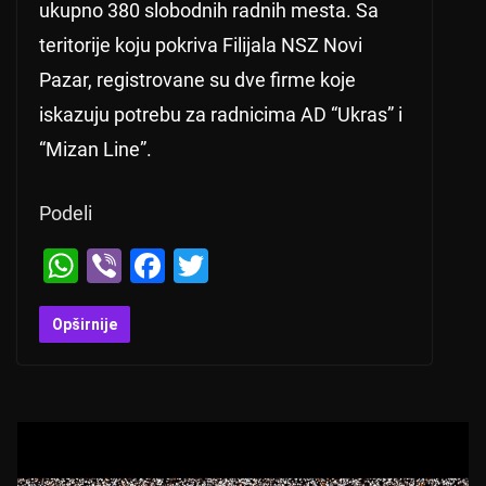
ukupno 380 slobodnih radnih mesta. Sa
teritorije koju pokriva Filijala NSZ Novi
Pazar, registrovane su dve firme koje
iskazuju potrebu za radnicima AD “Ukras” i
“Mizan Line”.
Podeli
W
Vi
F
T
h
b
a
wi
at
er
c
tt
Opširnije
s
e
er
A
b
p
o
p
o