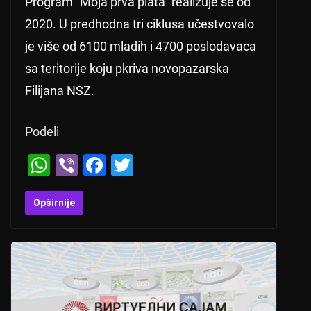
Program ”Moja prva plata” realizuje se od
2020. U predhodna tri ciklusa učestvovalo
je više od 6100 mladih i 4700 poslodavaca
sa teritorije koju pkriva novopazarska
Filijana NSZ.
Podeli
W
Vi
F
T
h
b
a
wi
at
er
c
tt
Opširnije
s
e
er
A
b
p
o
p
o