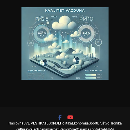
Naslovna
SVE VESTI
KATEGORIJE
Politika
Ekonomija
Sport
Društvo
Hronika
Kultura
SciTech
Zanimljivosti
Region
Svet
O nama
Kontakt
ARHIVA