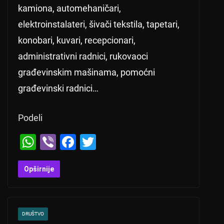
kamiona, automehaničari,
elektroinstalateri, šivači tekstila, tapetari,
konobari, kuvari, recepcionari,
administrativni radnici, rukovaoci
građevinskim mašinama, pomoćni
građevinski radnici…
Podeli
W
Vi
F
T
h
b
a
wi
at
er
c
tt
Opširnije
s
e
er
A
b
DRUŠTVO
p
o