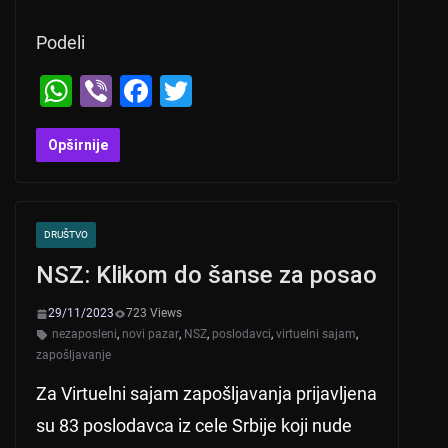
Podeli
W
Vi
F
T
h
b
a
wi
at
er
c
tt
Opširnije
s
e
er
A
b
DRUŠTVO
p
o
NSZ: Klikom do šanse za posao
p
o
k
29/11/2023
723 Views
nezaposleni
,
novi pazar
,
NSZ
,
poslodavci
,
virtuelni sajam
,
zapošljavanje
Za Virtuelni sajam zapošljavanja prijavljena
su 83 poslodavca iz cele Srbije koji nude