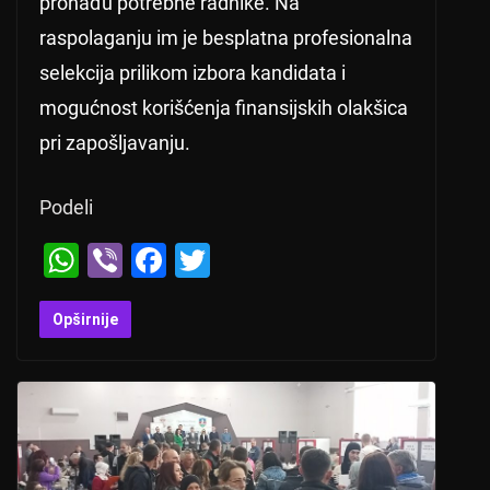
pronađu potrebne radnike. Na
raspolaganju im je besplatna profesionalna
selekcija prilikom izbora kandidata i
mogućnost korišćenja finansijskih olakšica
pri zapošljavanju.
Podeli
W
Vi
F
T
h
b
a
wi
at
er
c
tt
Opširnije
s
e
er
A
b
p
o
p
o