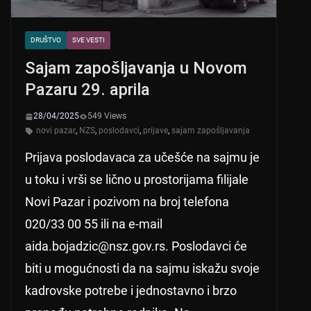
DRUŠTVO
SVE VESTI
Sajam zapošljavanja u Novom
Pazaru 29. aprila
28/04/2025
549 Views
novi pazar
,
NZS
,
poslodavci
,
prijave
,
sajam zapošljavanja
Prijava poslodavaca za učešće na sajmu je
u toku i vrši se lično u prostorijama filijale
Novi Pazar i pozivom na broj telefona
020/33 00 55 ili na e-mail
aida.bojadzic@nsz.gov.rs. Poslodavci će
biti u mogućnosti da na sajmu iskažu svoje
kadrovske potrebe i jednostavno i brzo