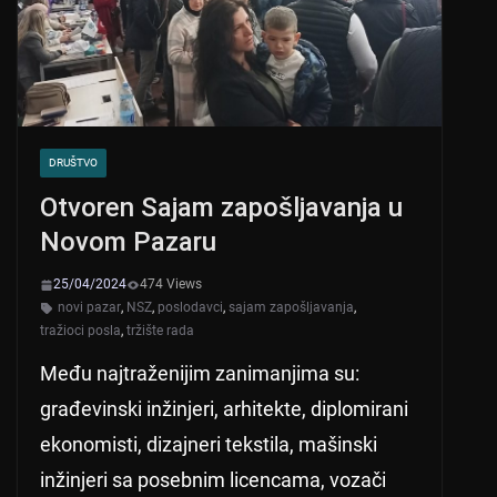
k
DRUŠTVO
Otvoren Sajam zapošljavanja u
Novom Pazaru
25/04/2024
474 Views
novi pazar
,
NSZ
,
poslodavci
,
sajam zapošljavanja
,
tražioci posla
,
tržište rada
Među najtraženijim zanimanjima su:
građevinski inžinjeri, arhitekte, diplomirani
ekonomisti, dizajneri tekstila, mašinski
inžinjeri sa posebnim licencama, vozači