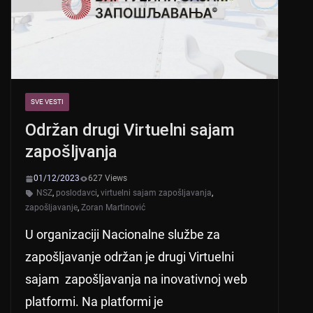
k
SVE VESTI
Održan drugi Virtuelni sajam
zapošljvanja
01/12/2023
627 Views
NSZ
,
poslodavci
,
virtuelni sajam zapošljavanja
,
zapošljavanje
,
Zoran Martinović
U organizaciji Nacionalne službe za
zapošljavanje održan je drugi Virtuelni
sajam zapošljavanja na inovativnoj web
platformi. Na platformi je