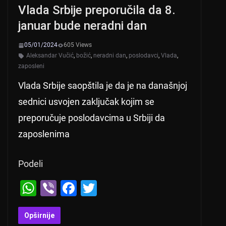
Vlada Srbije preporučila da 8.
p
o
januar bude neradni dan
k
05/01/2024
605 Views
Aleksandar Vučić
,
božić
,
neradni dan
,
poslodavci
,
Vlada
,
zaposleni
Vlada Srbije saopštila je da je na današnjoj
sednici usvojen zaključak kojim se
preporučuje poslodavcima u Srbiji da
zaposlenima
Podeli
W
Vi
F
T
h
b
a
wi
at
er
c
tt
Opširnije