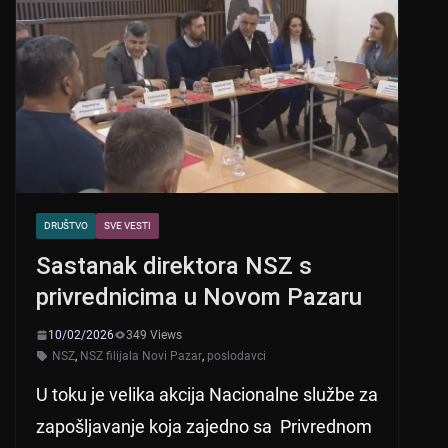
DRUŠTVO
SVE VESTI
Sastanak direktora NSZ s
privrednicima u Novom Pazaru
10/02/2026
349 Views
NSZ
,
NSZ filijala Novi Pazar
,
poslodavci
U toku je velika akcija Nacionalne službe za
zapošljavanje koja zajedno sa Privrednom