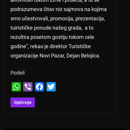
podrazumeva čitav niz sajmova na kojima
smo učestvovali, promocija, prezentacija,
tuirističke ponude našeg grada, a to
rezultira posetom gostiju tokom cele
godine”, rekao je direktor Turističke
organizacije Novi Pazar, Dejan Belojica.
Podeli
W
Vi
F
T
h
b
a
wi
at
er
c
tt
Opširnije
s
e
er
A
b