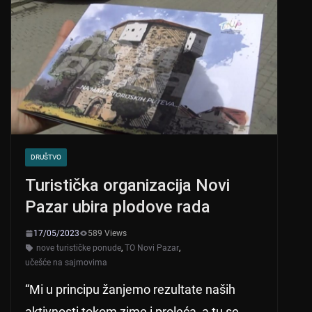
DRUŠTVO
Turistička organizacija Novi
Pazar ubira plodove rada
17/05/2023
589 Views
nove turističke ponude
,
TO Novi Pazar
,
učešće na sajmovima
“Mi u principu žanjemo rezultate naših
aktivnosti tokom zime i proleća, a tu se