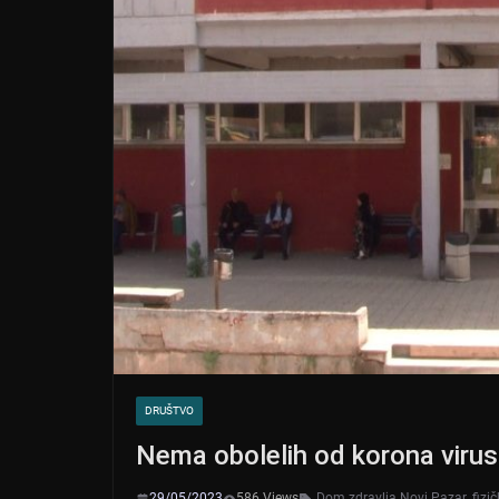
DRUŠTVO
Nema obolelih od korona viru
29/05/2023
586 Views
Dom zdravlja Novi Pazar
,
fizi