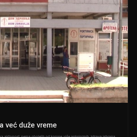
sa već duže vreme
čka aktivnost
,
nema obolelih od korone
,
više anksioznih
,
zdrava ishrana