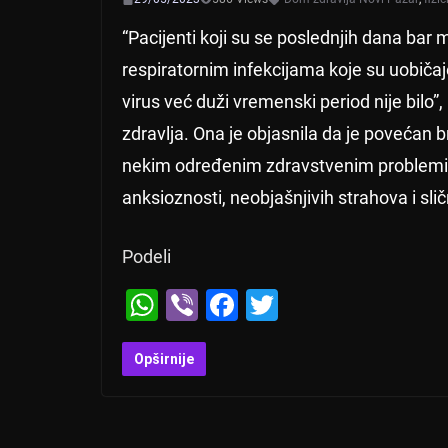
“Pacijenti koji su se poslednjih dana bar m
respiratornim infekcijama koje su uobiča
virus već duži vremenski period nije bilo”
zdravlja. Ona je objasnila da je povećan b
nekim određenim zdravstvenim problemima 
anksioznosti, neobjašnjivih strahova i sli
Podeli
W
Vi
F
T
h
b
a
wi
at
er
c
tt
Opširnije
s
e
er
A
b