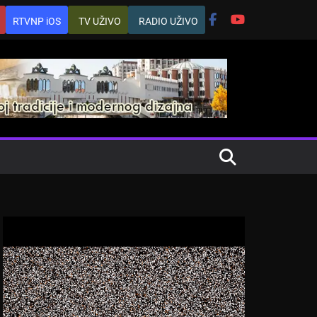
RTVNP iOS
TV UŽIVO
RADIO UŽIVO