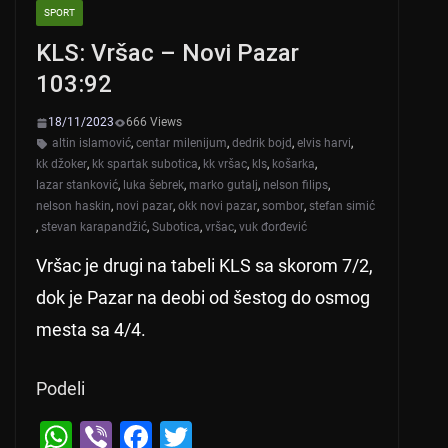
SPORT
KLS: Vršac – Novi Pazar
103:92
18/11/2023
666 Views
altin islamović
,
centar milenijum
,
dedrik bojd
,
elvis harvi
,
kk džoker
,
kk spartak subotica
,
kk vršac
,
kls
,
košarka
,
lazar stanković
,
luka šebrek
,
marko gutalj
,
nelson filips
,
nelson haskin
,
novi pazar
,
okk novi pazar
,
sombor
,
stefan simić
,
stevan karapandžić
,
Subotica
,
vršac
,
vuk đorđević
Vršac je drugi na tabeli KLS sa skorom 7/2,
dok je Pazar na deobi od šestog do osmog
mesta sa 4/4.
Podeli
W
Vi
F
T