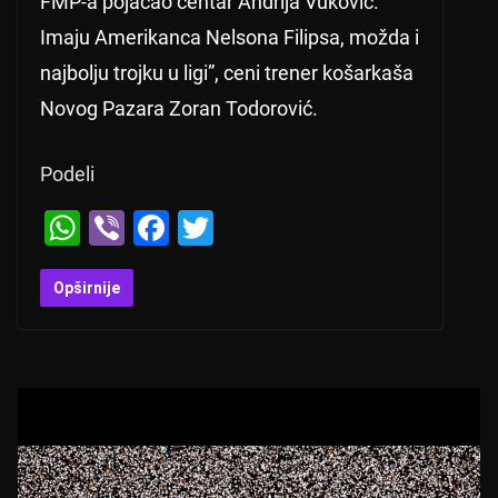
FMP-a pojačao centar Andrija Vuković.
Imaju Amerikanca Nelsona Filipsa, možda i
najbolju trojku u ligi”, ceni trener košarkaša
Novog Pazara Zoran Todorović.
Podeli
W
Vi
F
T
h
b
a
wi
at
er
c
tt
Opširnije
s
e
er
A
b
p
o
p
o
k