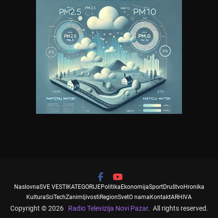
Naslovna
SVE VESTI
KATEGORIJE
Politika
Ekonomija
Sport
Društvo
Hronika
Kultura
SciTech
Zanimljivosti
Region
Svet
O nama
Kontakt
ARHIVA
Copyright © 2026
Radio Televizija Novi Pazar
. All rights reserved.