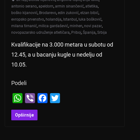
antonio serano
,
apeldorn
,
armin sinančević
,
atletika
,
boško kijanović
,
Brodarevo
,
edin zuković
,
elzan bibić
,
evropsko prvenstvo
,
holandija
,
Istanbul
,
luka bošković
,
milana tirnanić
,
milica gardašević
,
minhen
,
novi pazar
,
novopazarsko udruženje atletičara
,
Priboj
,
Španija
,
Srbija
Kvalifikacije na 3.000 metara u subotu od
12.45, a u bacanju kugle u nedelju od
10.05.
Podeli
W
Vi
F
T
h
b
a
wi
at
er
c
tt
Opširnije
s
e
er
A
b