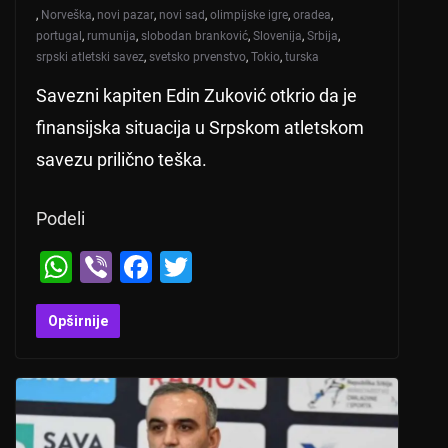
,
Norveška
,
novi pazar
,
novi sad
,
olimpijske igre
,
oradea
,
portugal
,
rumunija
,
slobodan branković
,
Slovenija
,
Srbija
,
srpski atletski savez
,
svetsko prvenstvo
,
Tokio
,
turska
Savezni kapiten Edin Zuković otkrio da je
finansijska situacija u Srpskom atletskom
savezu prilično teška.
Podeli
W
Vi
F
T
h
b
a
wi
at
er
c
tt
Opširnije
s
e
er
A
b
p
o