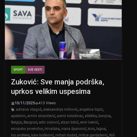
SPORT
SVE VESTI
Zuković: Sve manja podrška,
uprkos velikim uspesima
10/11/2025
413 Views
adriana vilagoš
,
aleksandrija mitrović
,
angelina topić
,
apeldorn
,
armin sinančević
,
asmir kolašinac
,
atletika
,
banjica
,
Belgija
,
Beograd
,
edin zuković
,
elzan bibić
,
emir bekrić
,
evropsko prvenstvo
,
Hrvatska
,
ivana španović
,
kros
,
lagoa
,
los anđeles
,
luka bošković
,
mihail dudaš
,
milica gardašević
,
Niš