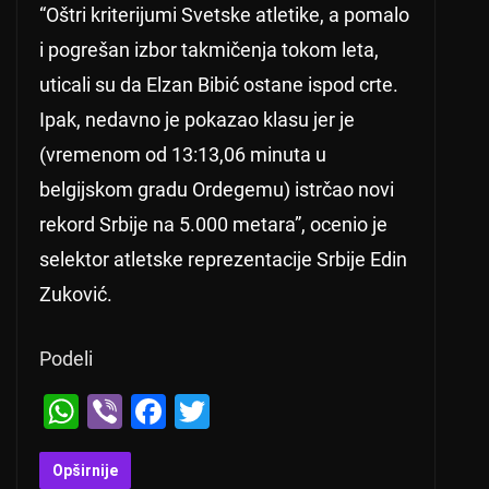
“Oštri kriterijumi Svetske atletike, a pomalo
i pogrešan izbor takmičenja tokom leta,
uticali su da Elzan Bibić ostane ispod crte.
Ipak, nedavno je pokazao klasu jer je
(vremenom od 13:13,06 minuta u
belgijskom gradu Ordegemu) istrčao novi
rekord Srbije na 5.000 metara”, ocenio je
selektor atletske reprezentacije Srbije Edin
Zuković.
Podeli
W
Vi
F
T
h
b
a
wi
at
er
c
tt
Opširnije