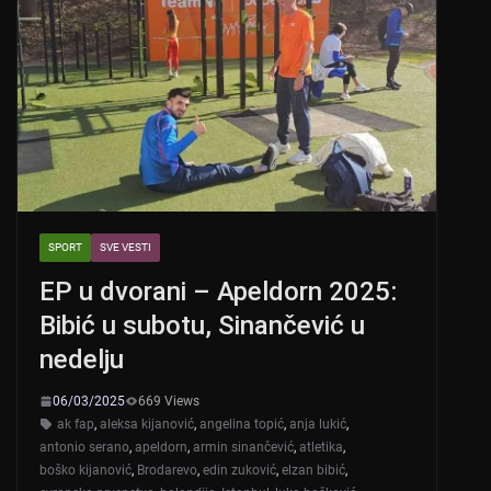
SPORT
SVE VESTI
EP u dvorani – Apeldorn 2025:
Bibić u subotu, Sinančević u
nedelju
06/03/2025
669 Views
ak fap
,
aleksa kijanović
,
angelina topić
,
anja lukić
,
antonio serano
,
apeldorn
,
armin sinančević
,
atletika
,
boško kijanović
,
Brodarevo
,
edin zuković
,
elzan bibić
,