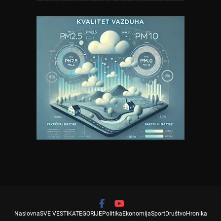
Naslovna
SVE VESTI
KATEGORIJE
Politika
Ekonomija
Sport
Društvo
Hronika