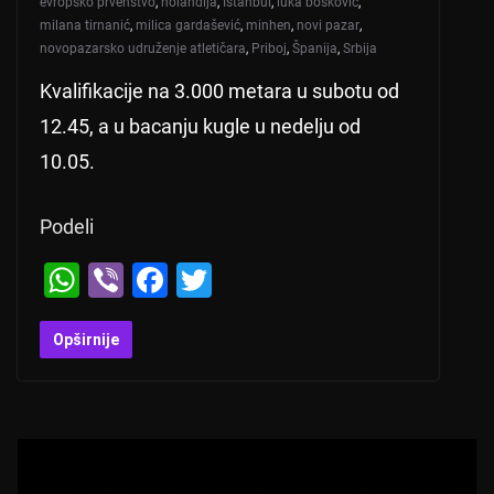
evropsko prvenstvo
,
holandija
,
Istanbul
,
luka bošković
,
milana tirnanić
,
milica gardašević
,
minhen
,
novi pazar
,
novopazarsko udruženje atletičara
,
Priboj
,
Španija
,
Srbija
Kvalifikacije na 3.000 metara u subotu od
12.45, a u bacanju kugle u nedelju od
10.05.
Podeli
W
Vi
F
T
h
b
a
wi
at
er
c
tt
Opširnije
s
e
er
A
b
p
o
p
o